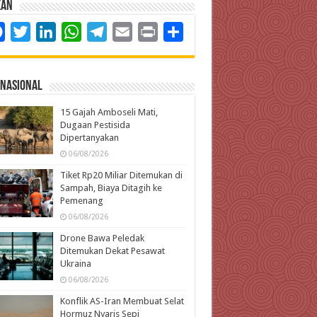
kan
Facebook
Twitter
LinkedIn
WhatsApp
Telegram
Email
Print
Share
rnasional
15 Gajah Amboseli Mati,
Dugaan Pestisida
Dipertanyakan
06/08/2026
Tiket Rp20 Miliar Ditemukan di
Sampah, Biaya Ditagih ke
Pemenang
06/08/2026
Drone Bawa Peledak
Ditemukan Dekat Pesawat
Ukraina
06/08/2026
Konflik AS-Iran Membuat Selat
Hormuz Nyaris Sepi