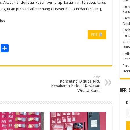
 Akuatik Indonesia Paser berharap kejuaraan tersebut terus
Peru
guatan prestasi atlet renang di Paser maupun daerah lain. []
Pen
Keba
iah
Nihi
Kar
PDF
Ter
Gem
Ban
P
S
Poli
r
h
Ser
a
Pase
Berg
n
r
Next
e
Korsleting Diduga Picu
Kebakaran Kafe di Kawasan
Berl
Wisata Kuma
Da