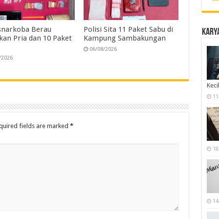
snarkoba Berau
Polisi Sita 11 Paket Sabu di
Karya
an Pria dan 10 Paket
Kampung Sambakungan
06/08/2026
/2026
Keci
11
quired fields are marked
*
18
14