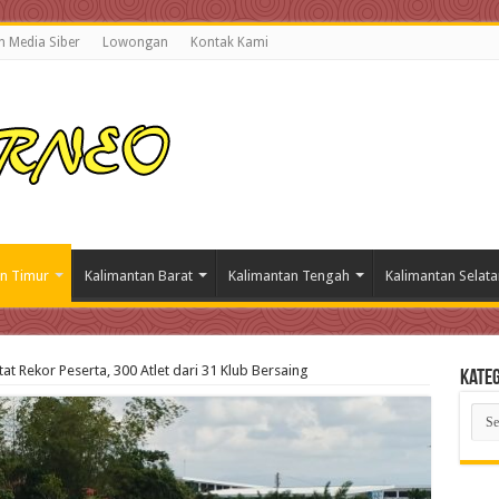
 Media Siber
Lowongan
Kontak Kami
n Timur
Kalimantan Barat
Kalimantan Tengah
Kalimantan Selata
t Rekor Peserta, 300 Atlet dari 31 Klub Bersaing
Kateg
Kate
Beri