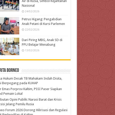
Air di Rusia, Simbol Kejantanan
Nasional
24/02/2026
Petrus Higang: Pengabdian
Anak Petani di Kursi Parlemen
22/02/2026
Dari Piring MBG, Anak SD di
PPU Belajar Menabung
13/02/2026
rita Borneo
a Hukum Desak TB Mahakam Indah Disita,
isi Berpegang pada KUHAP
r Emas Porprov Kaltim, PSSI Paser Siapkan
d Pemain Lokal
butan Opini Publik: Narasi Barat dan Krisis
isi Jelang Pemilu Rusia
eo Forum 2026 Dorong Hilirisasi dan Regulasi
t Berkeadilan di Kaltim