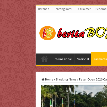
Beranda
Tentang Kami
Disklaimer
Pedoman
Internasional
Nasional
Kalimanta
Home
/
Breaking News
/
Paser Open 2026 Cata