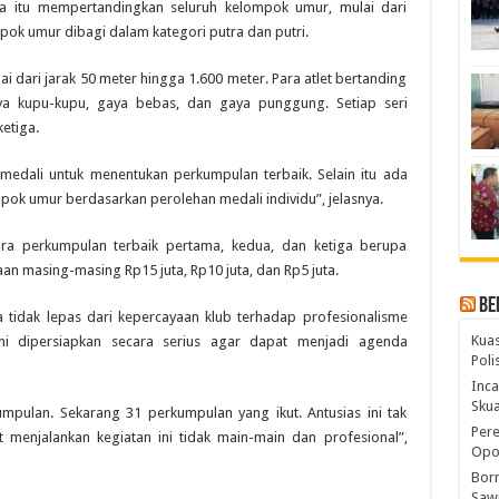
ua itu mempertandingkan seluruh kelompok umur, mulai dari
pok umur dibagi dalam kategori putra dan putri.
dari jarak 50 meter hingga 1.600 meter. Para atlet bertanding
ya kupu-kupu, gaya bebas, dan gaya punggung. Setiap seri
etiga.
medali untuk menentukan perkumpulan terbaik. Selain itu ada
mpok umur berdasarkan perolehan medali individu”, jelasnya.
ara perkumpulan terbaik pertama, kedua, dan ketiga berupa
naan masing-masing Rp15 juta, Rp10 juta, dan Rp5 juta.
Be
a tidak lepas dari kepercayaan klub terhadap profesionalisme
Kuas
ni dipersiapkan secara serius agar dapat menjadi agenda
Pol
Inca
Skua
umpulan. Sekarang 31 perkumpulan yang ikut. Antusias ini tak
Pere
menjalankan kegiatan ini tidak main-main dan profesional”,
Opos
Born
Sawi