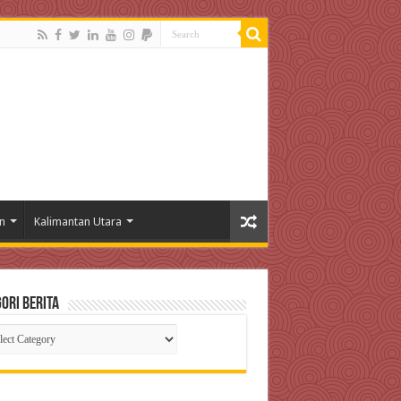
n
Kalimantan Utara
ori Berita
gori
ta