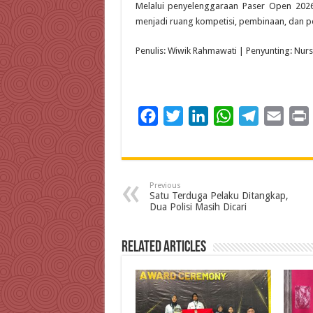
Melalui penyelenggaraan Paser Open 2026,
menjadi ruang kompetisi, pembinaan, dan pen
Penulis: Wiwik Rahmawati | Penyunting: Nurs
F
T
L
W
T
E
a
w
i
h
e
m
c
i
n
a
l
a
i
e
t
k
t
e
i
Previous
b
t
e
s
g
l
t
Satu Terduga Pelaku Ditangkap,
Dua Polisi Masih Dicari
o
e
d
A
r
o
r
I
p
a
Related Articles
k
n
p
m