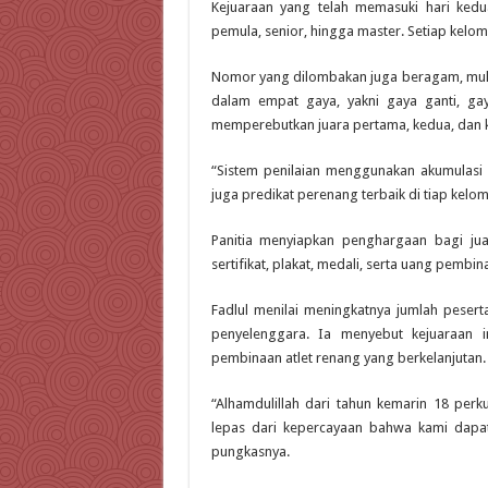
Kejuaraan yang telah memasuki hari ked
pemula, senior, hingga master. Setiap kelom
Nomor yang dilombakan juga beragam, mulai 
dalam empat gaya, yakni gaya ganti, ga
memperebutkan juara pertama, kedua, dan k
“Sistem penilaian menggunakan akumulasi 
juga predikat perenang terbaik di tiap kelo
Panitia menyiapkan penghargaan bagi ju
sertifikat, plakat, medali, serta uang pembi
Fadlul menilai meningkatnya jumlah pesert
penyelenggara. Ia menyebut kejuaraan i
pembinaan atlet renang yang berkelanjutan.
“Alhamdulillah dari tahun kemarin 18 perk
lepas dari kepercayaan bahwa kami dapat 
pungkasnya.