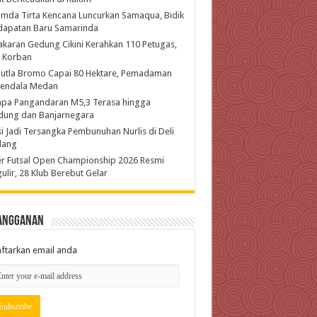
mda Tirta Kencana Luncurkan Samaqua, Bidik
dapatan Baru Samarinda
karan Gedung Cikini Kerahkan 110 Petugas,
l Korban
hutla Bromo Capai 80 Hektare, Pemadaman
kendala Medan
pa Pangandaran M5,3 Terasa hingga
dung dan Banjarnegara
si Jadi Tersangka Pembunuhan Nurlis di Deli
dang
r Futsal Open Championship 2026 Resmi
ulir, 28 Klub Berebut Gelar
angganan
ftarkan email anda