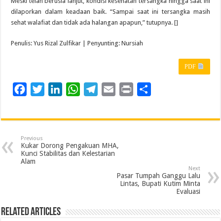
Meski telah berusia lanjut, kondisi kesehatan tersangka hingga saat ini
dilaporkan dalam keadaan baik. “Sampai saat ini tersangka masih
sehat walafiat dan tidak ada halangan apapun,” tutupnya. []
Penulis: Yus Rizal Zulfikar | Penyunting: Nursiah
PDF
F
T
L
W
T
E
P
S
a
w
i
h
e
m
r
h
c
i
n
a
l
a
i
a
e
t
k
t
e
i
n
r
Previous
b
t
e
s
g
l
t
e
Kukar Dorong Pengakuan MHA,
Kunci Stabilitas dan Kelestarian
o
e
d
A
r
Alam
Next
o
r
I
p
a
Pasar Tumpah Ganggu Lalu
Lintas, Bupati Kutim Minta
k
n
p
m
Evaluasi
Related Articles