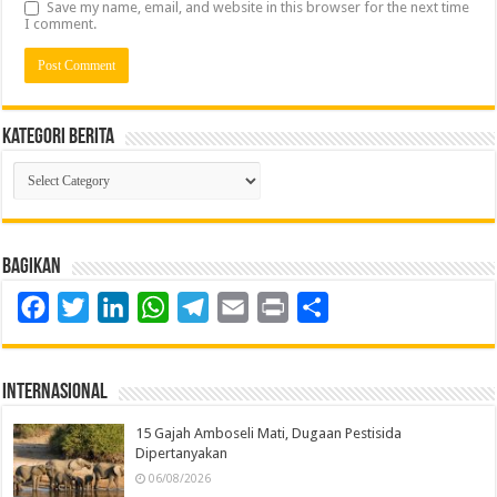
Save my name, email, and website in this browser for the next time
I comment.
Kategori Berita
Kategori
Berita
Bagikan
Facebook
Twitter
LinkedIn
WhatsApp
Telegram
Email
Print
Share
Internasional
15 Gajah Amboseli Mati, Dugaan Pestisida
Dipertanyakan
06/08/2026