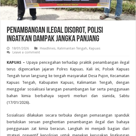
Penambangan Ilegal Disorot, Polisi
Ingatkan Dampak Jangka Panjang
18/01/2026
Headlines
,
Kalimantan Tengah
,
Kapuas
Leave a comment
KAPUAS –
Upaya pencegahan terhadap praktik penambangan ilegal
terus digencarkan jajaran Polres Kapuas. Kali ini, Polsek Kapuas
Tengah turun langsung ke tengah masyarakat Desa Pujon, Kecamatan
Kapuas Tengah, Kabupaten Kapuas, Kalimantan Tengah, dengan
menggelar sosialisasi larangan penambangan liar serta penggunaan
bahan kimia berbahaya seperti merkuri dan sianida, Sabtu
(17/01/2026).
Sosialisasi dilakukan secara terbuka dengan pemasangan spanduk
bertuliskan seruan penghentian penambangan ilegal dan bahaya
penggunaan zat kimia beracun. Langkah ini menjadi bagian dari
strategi preventif kepolisian untuk menekan kerusakan lingkungan