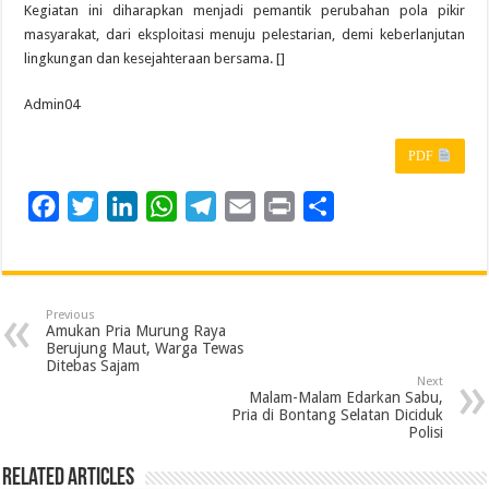
Kegiatan ini diharapkan menjadi pemantik perubahan pola pikir
masyarakat, dari eksploitasi menuju pelestarian, demi keberlanjutan
lingkungan dan kesejahteraan bersama. []
Admin04
PDF
F
T
L
W
T
E
P
S
a
w
i
h
e
m
r
h
c
i
n
a
l
a
i
a
e
t
k
t
e
i
n
r
Previous
b
t
e
s
g
l
t
e
Amukan Pria Murung Raya
Berujung Maut, Warga Tewas
o
e
d
A
r
Ditebas Sajam
Next
o
r
I
p
a
Malam-Malam Edarkan Sabu,
Pria di Bontang Selatan Diciduk
k
n
p
m
Polisi
Related Articles