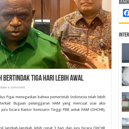
Bagi
Inte
h Bertindak Tiga Hari Lebih Awal
Leave a comment
lius Pigai menegaskan bahwa pemerintah Indonesia telah lebih
terkait dugaan pelanggaran HAM yang mencuat usai aksi
 juru bicara Kantor Komisaris Tinggi PBB untuk HAM (OHCHR),
bil langkah-langkah lebih cepat 3 hari dari juru bicara OHCHR