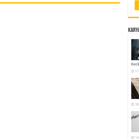
Karya
Keci
11
18
14