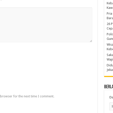
Keb
Kaw
Pria
Bara
26 P
Cepa
Poli
Gun
Wis
Kebe
Saka
Waji
Didu
Jeka
Berl
 browser for the next time I comment.
Da