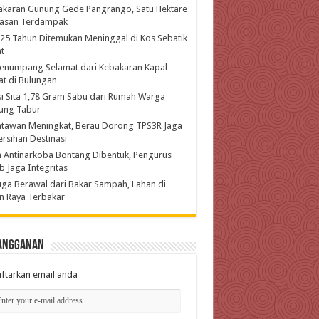
akaran Gunung Gede Pangrango, Satu Hektare
asan Terdampak
 25 Tahun Ditemukan Meninggal di Kos Sebatik
t
enumpang Selamat dari Kebakaran Kapal
t di Bulungan
si Sita 1,78 Gram Sabu dari Rumah Warga
ung Tabur
atawan Meningkat, Berau Dorong TPS3R Jaga
rsihan Destinasi
 Antinarkoba Bontang Dibentuk, Pengurus
b Jaga Integritas
ga Berawal dari Bakar Sampah, Lahan di
n Raya Terbakar
angganan
ftarkan email anda