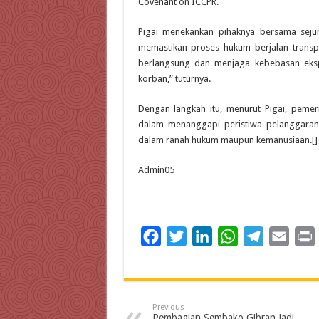
Covenant on ICCPR.
Pigai menekankan pihaknya bersama seju
memastikan proses hukum berjalan transp
berlangsung dan menjaga kebebasan eksp
korban,” tuturnya.
Dengan langkah itu, menurut Pigai, pemer
dalam menanggapi peristiwa pelanggaran
dalam ranah hukum maupun kemanusiaan.[]
Admin05
F
T
L
W
T
E
a
w
i
h
e
m
c
i
n
a
l
a
i
e
t
k
t
e
i
Previous
b
t
e
s
g
l
t
Pembagian Sembako Gibran Jadi