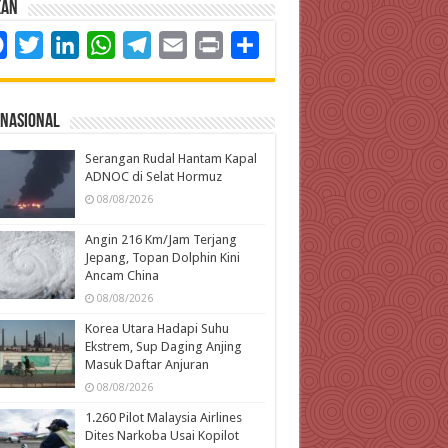
kan
Facebook
Twitter
LinkedIn
WhatsApp
Telegram
Email
Print
Share
rnasional
Serangan Rudal Hantam Kapal
ADNOC di Selat Hormuz
08/08/2026
Angin 216 Km/Jam Terjang
Jepang, Topan Dolphin Kini
Ancam China
08/08/2026
Korea Utara Hadapi Suhu
Ekstrem, Sup Daging Anjing
Masuk Daftar Anjuran
08/08/2026
1.260 Pilot Malaysia Airlines
Dites Narkoba Usai Kopilot