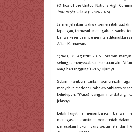
(Office of the United Nations High Commis
Indonesia
, Selasa (02/09/2025).
Ia menjelaskan bahwa pemerintah sudah me
lapangan, termasuk menegakkan sanksi ter
bahwa keseriusan pemerintah ditunjukkan s
Affan Kurniawan.
“(Pada) 29 Agustus 2025 Presiden menyata
sehingga menyebabkan kematian alm Affan.
yang bertanggungjawab,” ujarnya.
Selain memberi sanksi, pemerintah juga
menyebut Presiden Prabowo Subianto secar
kehidupan. “(Yaitu) dengan mendatangi k
jelasnya.
Lebih lanjut, ia menambahkan bahwa Pr
menegaskan komitmen pemerintah dalam m
penegakan hukum yang sesuai standar HA