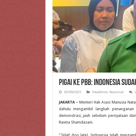
Pigai ke PBB: Indonesia Suda
03/09/2025
Headlines
,
Nasional
JAKARTA –
Menteri Hak Asasi Manusia Nata
dahulu mengambil langkah penanganan 
demonstrasi, jauh sebelum pernyataan dari
Ravina Shamdasani.
“Telat! (too late). Indonesia telah mengam