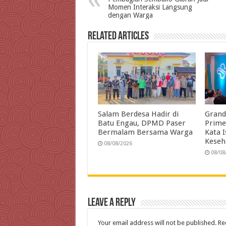
Momen Interaksi Langsung
o
e
d
A
r
dengan Warga
o
r
I
p
a
Related Articles
k
n
p
m
Salam Berdesa Hadir di
Grand
Batu Engau, DPMD Paser
Prime
Bermalam Bersama Warga
Kata 
Keseh
08/08/2026
08/08
Leave a Reply
Your email address will not be published.
Re