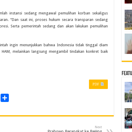
mlah instansi sedang mengawal pemulihan korban sekaligus
aran. “Dan saat ini, proses hukum secara transparan sedang
resi. Serta pemerintah sedang dan akan lakukan pemulihan
intah ingin menunjukkan bahwa Indonesia tidak tinggal diam
 HAM, melainkan langsung mengambil tindakan konkret baik
Feat
PDF
P
S
r
h
a
n
r
Next
e
Prabowo Berangkat ke Beijing