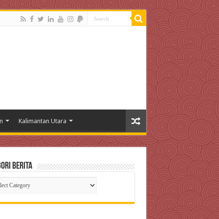
n
Kalimantan Utara
ori Berita
gori
ta