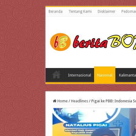
Beranda
Tentang Kami
Disklaimer
Pedoman
Internasional
Nasional
Kalimanta
Home
/
Headlines
/
Pigai ke PBB: Indonesia S