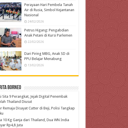
Perayaan Hari Pembela Tanah
Air di Rusia, Simbol Kejantanan
Nasional
24/02/2026
Petrus Higang: Pengabdian
Anak Petani di Kursi Parlemen
22/02/2026
Dari Piring MBG, Anak SD di
PPU Belajar Menabung
13/02/2026
rita Borneo
si Sita 9 Perangkat, Jejak Digital Penembak
lah Thailand Diusut
r Remaja Disayat Cutter di Beji, Polisi Tangkap
ku
 10 Kg Ganja dari Thailand, Dua WN India
yar Rp4,8 Juta