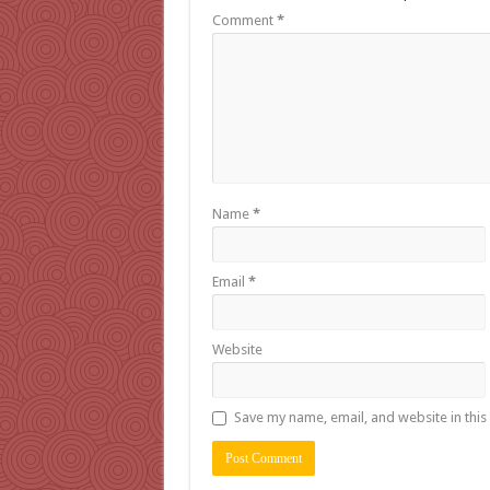
Comment
*
Name
*
Email
*
Website
Save my name, email, and website in this