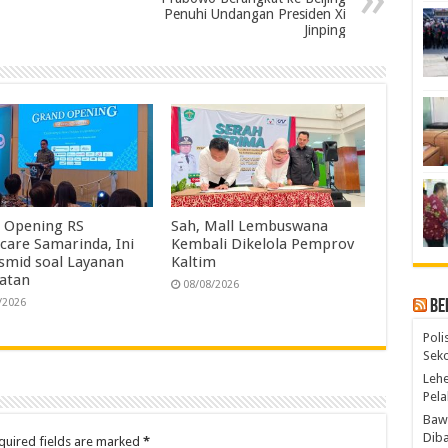
Penuhi Undangan Presiden Xi
Jinping
 Opening RS
Sah, Mall Lembuswana
care Samarinda, Ini
Kembali Dikelola Pemprov
Ismid soal Layanan
Kaltim
atan
08/08/2026
/2026
Be
Poli
Seko
Lehe
Pela
Bawa
Diba
quired fields are marked
*