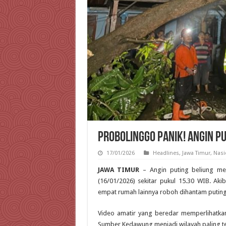
Probolinggo Panik! Angin 
17/01/2026
Headlines
,
Jawa Timur
,
Nasi
JAWA TIMUR
– Angin puting beliung me
(16/01/2026) sekitar pukul 15.30 WIB. Ak
empat rumah lainnya roboh dihantam puting 
Video amatir yang beredar memperlihatka
Sumber Kedawung menjadi wilayah paling 