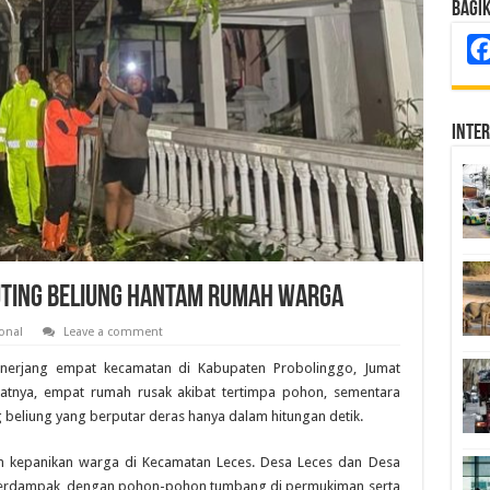
Bagi
Inte
Puting Beliung Hantam Rumah Warga
onal
Leave a comment
nerjang empat kecamatan di Kabupaten Probolinggo, Jumat
ibatnya, empat rumah rusak akibat tertimpa pohon, sementara
beliung yang berputar deras hanya dalam hitungan detik.
n kepanikan warga di Kecamatan Leces. Desa Leces dan Desa
terdampak, dengan pohon-pohon tumbang di permukiman serta