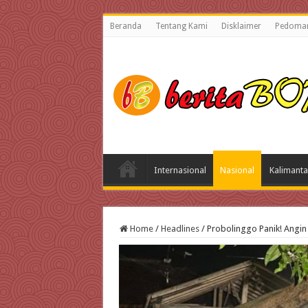
Beranda
Tentang Kami
Disklaimer
Pedoman
Internasional
Nasional
Kalimanta
Home
/
Headlines
/
Probolinggo Panik! Angi