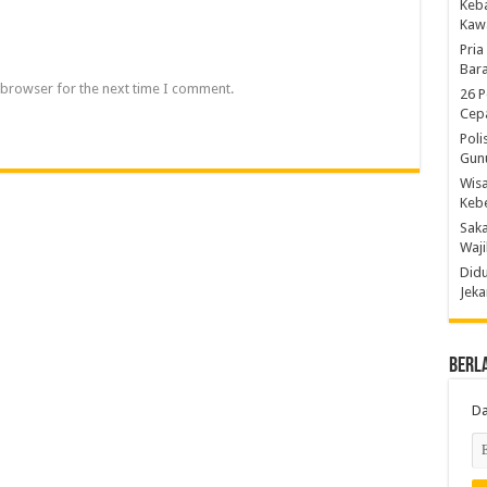
Keb
Kaw
Pria
Bara
 browser for the next time I comment.
26 P
Cepa
Poli
Gun
Wis
Kebe
Saka
Waji
Didu
Jeka
Berl
Da