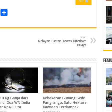
PDF
P
S
r
h
a
n
r
Next
e
Nelayan Bintan Tewas Diterkam
Buaya
Feat
10 Kg Ganja dari
Kebakaran Gunung Gede
and, Dua WN India
Pangrango, Satu Hektare
ar Rp4,8 Juta
Kawasan Terdampak