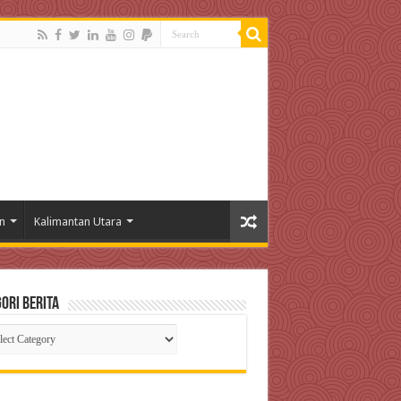
n
Kalimantan Utara
ori Berita
gori
ta