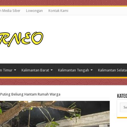
 Media Siber
Lowongan
Kontak Kami
n Timur
Kalimantan Barat
Kalimantan Tengah
Kalimantan Selata
n Puting Beliung Hantam Rumah Warga
Kateg
Kate
Beri