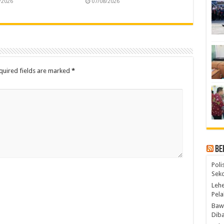
/2026
07/08/2026
quired fields are marked
*
Be
Poli
Seko
Lehe
Pela
Bawa
Diba