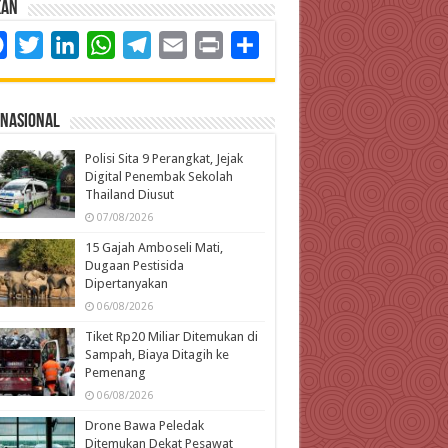
kan
Facebook
Twitter
LinkedIn
WhatsApp
Telegram
Email
Print
Share
rnasional
Polisi Sita 9 Perangkat, Jejak
Digital Penembak Sekolah
Thailand Diusut
07/08/2026
15 Gajah Amboseli Mati,
Dugaan Pestisida
Dipertanyakan
06/08/2026
Tiket Rp20 Miliar Ditemukan di
Sampah, Biaya Ditagih ke
Pemenang
06/08/2026
Drone Bawa Peledak
Ditemukan Dekat Pesawat