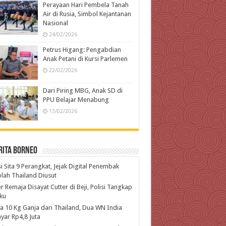
Perayaan Hari Pembela Tanah
Air di Rusia, Simbol Kejantanan
Nasional
24/02/2026
Petrus Higang: Pengabdian
Anak Petani di Kursi Parlemen
22/02/2026
Dari Piring MBG, Anak SD di
PPU Belajar Menabung
13/02/2026
rita Borneo
si Sita 9 Perangkat, Jejak Digital Penembak
lah Thailand Diusut
r Remaja Disayat Cutter di Beji, Polisi Tangkap
ku
 10 Kg Ganja dari Thailand, Dua WN India
yar Rp4,8 Juta