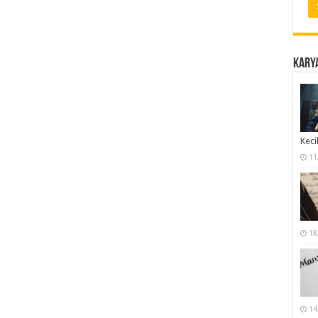
Karya
Keci
11
18
14