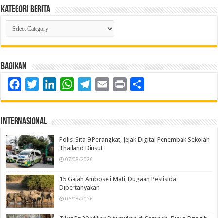
Kategori Berita
Kategori
Berita
Bagikan
Facebook
Twitter
LinkedIn
WhatsApp
Telegram
Email
Print
Share
Internasional
Polisi Sita 9 Perangkat, Jejak Digital Penembak Sekolah
Thailand Diusut
07/08/2026
15 Gajah Amboseli Mati, Dugaan Pestisida
Dipertanyakan
06/08/2026