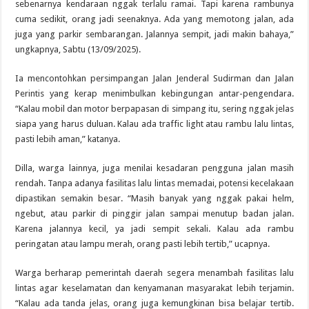
sebenarnya kendaraan nggak terlalu ramai. Tapi karena rambunya
cuma sedikit, orang jadi seenaknya. Ada yang memotong jalan, ada
juga yang parkir sembarangan. Jalannya sempit, jadi makin bahaya,”
ungkapnya, Sabtu (13/09/2025).
Ia mencontohkan persimpangan Jalan Jenderal Sudirman dan Jalan
Perintis yang kerap menimbulkan kebingungan antar-pengendara.
“Kalau mobil dan motor berpapasan di simpang itu, sering nggak jelas
siapa yang harus duluan. Kalau ada traffic light atau rambu lalu lintas,
pasti lebih aman,” katanya.
Dilla, warga lainnya, juga menilai kesadaran pengguna jalan masih
rendah. Tanpa adanya fasilitas lalu lintas memadai, potensi kecelakaan
dipastikan semakin besar. “Masih banyak yang nggak pakai helm,
ngebut, atau parkir di pinggir jalan sampai menutup badan jalan.
Karena jalannya kecil, ya jadi sempit sekali. Kalau ada rambu
peringatan atau lampu merah, orang pasti lebih tertib,” ucapnya.
Warga berharap pemerintah daerah segera menambah fasilitas lalu
lintas agar keselamatan dan kenyamanan masyarakat lebih terjamin.
“Kalau ada tanda jelas, orang juga kemungkinan bisa belajar tertib.