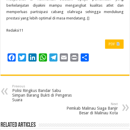
berkelanjutan diyakini mampu mengangkat kualitas atlet dan
memperluas partisipasi cabang olahraga sehingga mendukung
prestasi yang lebih optimal di masa mendatang. []
Redaksi11
PDF
F
T
L
W
T
E
P
S
a
w
i
h
e
m
r
h
c
i
n
a
l
a
i
a
e
t
k
t
e
i
n
r
Previous
b
t
e
s
g
l
t
e
Polisi Ringkus Bandar Sabu
Simpan Barang Bukti di Pengeras
o
e
d
A
r
Suara
Next
o
r
I
p
a
Pemkab Malinau Siaga Banjir
Besar di Malinau Kota
k
n
p
m
Related Articles