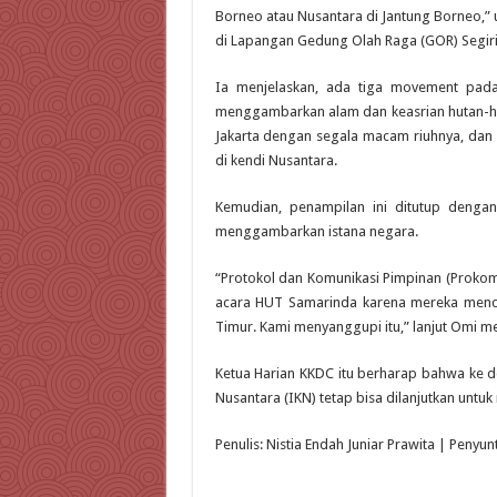
Borneo atau Nusantara di Jantung Borneo,” 
di Lapangan Gedung Olah Raga (GOR) Segiri,
Ia menjelaskan, ada tiga movement pad
menggambarkan alam dan keasrian hutan-h
Jakarta dengan segala macam riuhnya, da
di kendi Nusantara.
Kemudian, penampilan ini ditutup denga
menggambarkan istana negara.
“Protokol dan Komunikasi Pimpinan (Proko
acara HUT Samarinda karena mereka menca
Timur. Kami menyanggupi itu,” lanjut Omi me
Ketua Harian KKDC itu berharap bahwa ke d
Nusantara (IKN) tetap bisa dilanjutkan untu
Penulis: Nistia Endah Juniar Prawita | Penyun