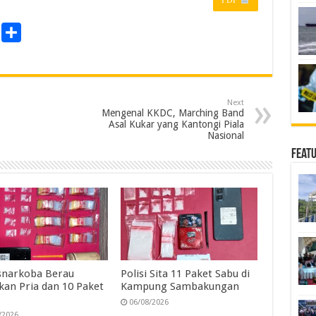
P
S
r
h
a
n
r
Next
e
Mengenal KKDC, Marching Band
Asal Kukar yang Kantongi Piala
Nasional
Feat
snarkoba Berau
Polisi Sita 11 Paket Sabu di
an Pria dan 10 Paket
Kampung Sambakungan
06/08/2026
/2026