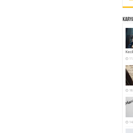
Karya
Keci
11
18
14