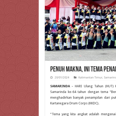
Penuh Makna, Ini Tema Pen
20/01/2024
Kalimantan Timur
,
Samarin
SAMARINDA
– HARI Ulang Tahun (HUT) K
Samarinda ke-64 tahun dengan tema “Ber
menghadirkan banyak penampilan dari putr
Kartanegara Drum Corps (KKDC).
“Tema yang kita angkat adalah mengenai 