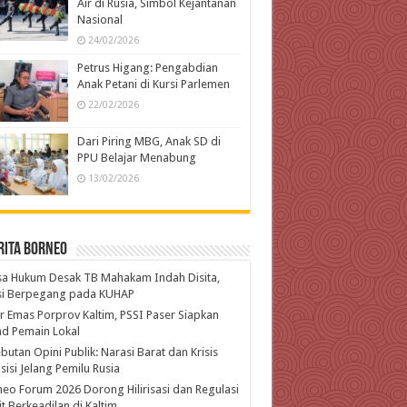
Air di Rusia, Simbol Kejantanan
Nasional
24/02/2026
Petrus Higang: Pengabdian
Anak Petani di Kursi Parlemen
22/02/2026
Dari Piring MBG, Anak SD di
PPU Belajar Menabung
13/02/2026
rita Borneo
a Hukum Desak TB Mahakam Indah Disita,
isi Berpegang pada KUHAP
r Emas Porprov Kaltim, PSSI Paser Siapkan
d Pemain Lokal
butan Opini Publik: Narasi Barat dan Krisis
isi Jelang Pemilu Rusia
eo Forum 2026 Dorong Hilirisasi dan Regulasi
t Berkeadilan di Kaltim