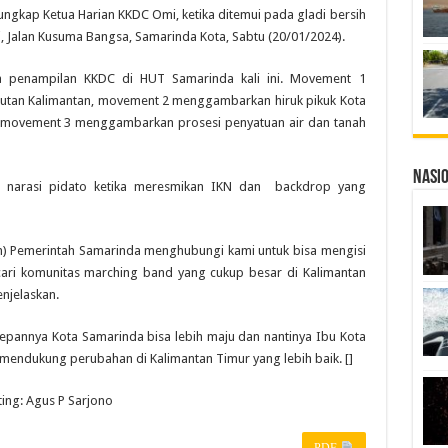
ungkap Ketua Harian KKDC Omi, ketika ditemui pada gladi bersih
 Jalan Kusuma Bangsa, Samarinda Kota, Sabtu (20/01/2024).
a penampilan KKDC di HUT Samarinda kali ini. Movement 1
utan Kalimantan, movement 2 menggambarkan hiruk pikuk Kota
n movement 3 menggambarkan prosesi penyatuan air dan tanah
Nasi
n narasi pidato ketika meresmikan IKN dan backdrop yang
m) Pemerintah Samarinda menghubungi kami untuk bisa mengisi
ri komunitas marching band yang cukup besar di Kalimantan
njelaskan.
epannya Kota Samarinda bisa lebih maju dan nantinya Ibu Kota
k mendukung perubahan di Kalimantan Timur yang lebih baik. []
ting: Agus P Sarjono
PDF