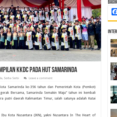
Bagi
Inte
ampilan KKDC Pada HUT Samarinda
da
,
Serba Serbi
Leave a comment
ota Samarinda ke-356 tahun dan Pemerintah Kota (Pemkot)
gerak Bersama, Samarinda Semakin Maju” tahun ini kembali
a putri daerah Kalimantan Timur, salah satunya adalah Kutai
Ibu Kota Nusantara (IKN), yakni Nusantara In The Heart of