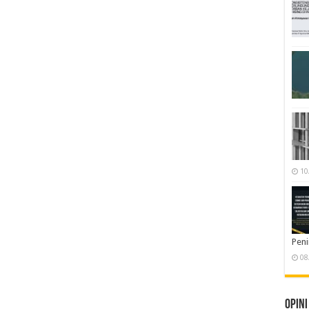
10
Pen
08
Opini