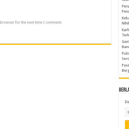
Peru
Pen
Keba
 browser for the next time I comment.
Nihi
Kar
Ter
Gem
Ban
Poli
Ser
Pase
Berg
Berl
Da