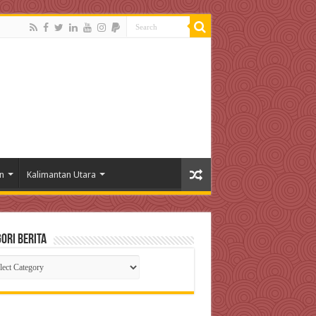
n
Kalimantan Utara
ori Berita
gori
ta