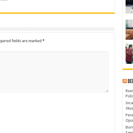
quired fields are marked
*
Be
Kuas
Pol
Inca
Skua
Pere
Opos
Born
Sawi