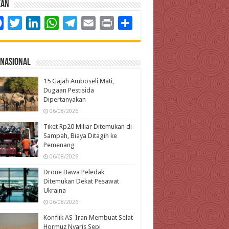
kan
Facebook
Twitter
LinkedIn
WhatsApp
Telegram
Email
Print
Share
rnasional
15 Gajah Amboseli Mati,
Dugaan Pestisida
Dipertanyakan
06/08/2026
Tiket Rp20 Miliar Ditemukan di
Sampah, Biaya Ditagih ke
Pemenang
06/08/2026
Drone Bawa Peledak
Ditemukan Dekat Pesawat
Ukraina
06/08/2026
Konflik AS-Iran Membuat Selat
Hormuz Nyaris Sepi