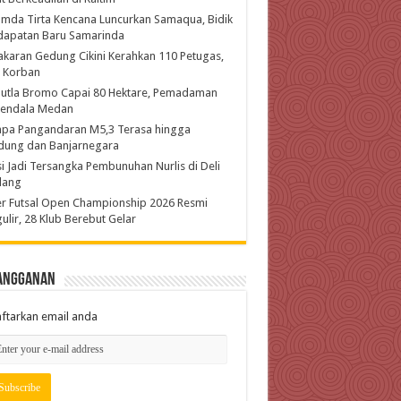
mda Tirta Kencana Luncurkan Samaqua, Bidik
dapatan Baru Samarinda
karan Gedung Cikini Kerahkan 110 Petugas,
l Korban
hutla Bromo Capai 80 Hektare, Pemadaman
kendala Medan
pa Pangandaran M5,3 Terasa hingga
dung dan Banjarnegara
si Jadi Tersangka Pembunuhan Nurlis di Deli
dang
r Futsal Open Championship 2026 Resmi
ulir, 28 Klub Berebut Gelar
angganan
ftarkan email anda