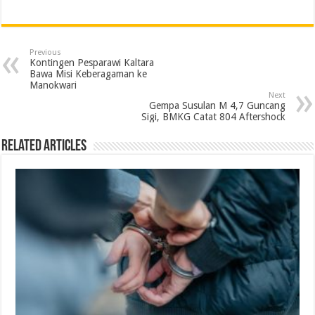
a
w
i
h
e
m
r
h
c
i
n
a
l
a
i
a
e
t
k
t
e
i
n
r
Previous
b
t
e
s
g
l
t
e
Kontingen Pesparawi Kaltara
Bawa Misi Keberagaman ke
o
e
d
A
r
Manokwari
Next
o
r
I
p
a
Gempa Susulan M 4,7 Guncang
Sigi, BMKG Catat 804 Aftershock
k
n
p
m
Related Articles