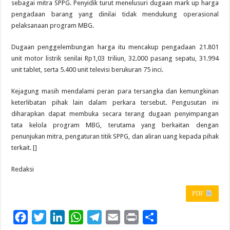
sebagai mitra SPPG. Penyidik turut menelusuri dugaan mark up harga
pengadaan barang yang dinilai tidak mendukung operasional
pelaksanaan program MBG.
Dugaan penggelembungan harga itu mencakup pengadaan 21.801
unit motor listrik senilai Rp1,03 triliun, 32.000 pasang sepatu, 31.994
unit tablet, serta 5.400 unit televisi berukuran 75 inci.
Kejagung masih mendalami peran para tersangka dan kemungkinan
keterlibatan pihak lain dalam perkara tersebut. Pengusutan ini
diharapkan dapat membuka secara terang dugaan penyimpangan
tata kelola program MBG, terutama yang berkaitan dengan
penunjukan mitra, pengaturan titik SPPG, dan aliran uang kepada pihak
terkait. []
Redaksi
PDF
F
T
L
W
T
E
P
S