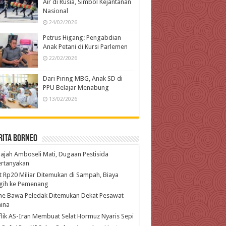
Air di Rusia, Simbol Kejantanan
Nasional
24/02/2026
Petrus Higang: Pengabdian
Anak Petani di Kursi Parlemen
22/02/2026
Dari Piring MBG, Anak SD di
PPU Belajar Menabung
13/02/2026
rita Borneo
ajah Amboseli Mati, Dugaan Pestisida
ertanyakan
t Rp20 Miliar Ditemukan di Sampah, Biaya
gih ke Pemenang
ne Bawa Peledak Ditemukan Dekat Pesawat
ina
lik AS-Iran Membuat Selat Hormuz Nyaris Sepi