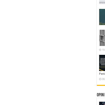
10
Pen
08
Opini