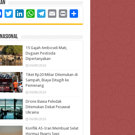
kan
Facebook
Twitter
LinkedIn
WhatsApp
Telegram
Email
Print
Share
rnasional
15 Gajah Amboseli Mati,
Dugaan Pestisida
Dipertanyakan
06/08/2026
Tiket Rp20 Miliar Ditemukan di
Sampah, Biaya Ditagih ke
Pemenang
06/08/2026
Drone Bawa Peledak
Ditemukan Dekat Pesawat
Ukraina
06/08/2026
Konflik AS-Iran Membuat Selat
Hormuz Nyaris Sepi