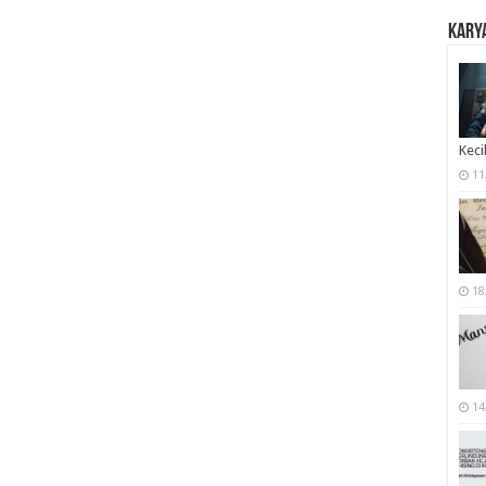
Karya
Keci
11
18
14