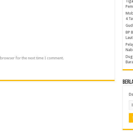
Tiga
Pem
Mobi
4 T
Gud
BP B
Laut
Pela
Nab
Duga
 browser for the next time I comment.
Bara
Berl
Da