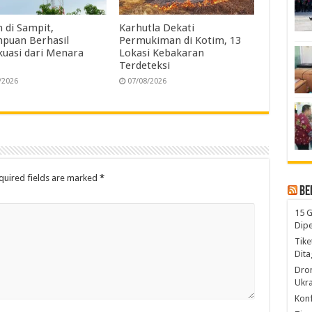
 di Sampit,
Karhutla Dekati
puan Berhasil
Permukiman di Kotim, 13
kuasi dari Menara
Lokasi Kebakaran
Terdeteksi
/2026
07/08/2026
quired fields are marked
*
Be
15 G
Dip
Tike
Dita
Dro
Ukra
Konf