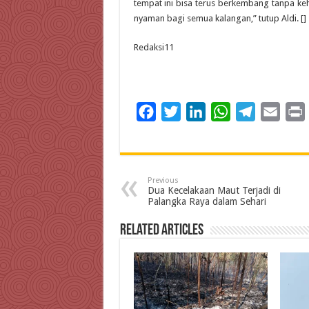
tempat ini bisa terus berkembang tanpa ke
nyaman bagi semua kalangan,” tutup Aldi. []
Redaksi11
F
T
L
W
T
E
a
w
i
h
e
m
c
i
n
a
l
a
i
e
t
k
t
e
i
Previous
b
t
e
s
g
l
t
Dua Kecelakaan Maut Terjadi di
Palangka Raya dalam Sehari
o
e
d
A
r
o
r
I
p
a
Related Articles
k
n
p
m