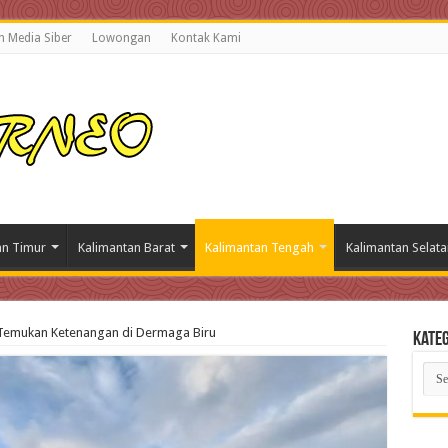
 Media Siber
Lowongan
Kontak Kami
an Timur
Kalimantan Barat
Kalimantan Tengah
Kalimantan Selata
Temukan Ketenangan di Dermaga Biru
Kateg
Kate
Beri