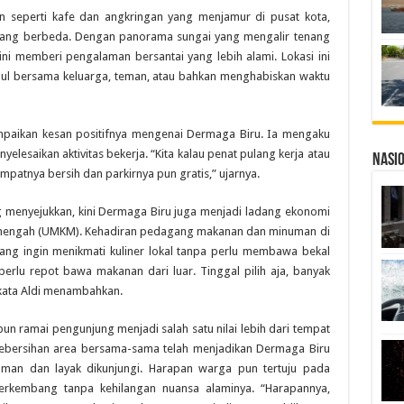
n seperti kafe dan angkringan yang menjamur di pusat kota,
yang berbeda. Dengan panorama sungai yang mengalir tenang
i memberi pengalaman bersantai yang lebih alami. Lokasi ini
pul bersama keluarga, teman, atau bahkan menghabiskan waktu
paikan kesan positifnya mengenai Dermaga Biru. Ia mengaku
elesaikan aktivitas bekerja. “Kita kalau penat pulang kerja atau
Nasi
empatnya bersih dan parkirnya pun gratis,” ujarnya.
menyejukkan, kini Dermaga Biru juga menjadi ladang ekonomi
 menengah (UMKM). Kehadiran pedagang makanan dan minuman di
ang ingin menikmati kuliner lokal tanpa perlu membawa bekal
erlu repot bawa makanan dari luar. Tinggal pilih aja, banyak
 kata Aldi menambahkan.
un ramai pengunjung menjadi salah satu nilai lebih dari tempat
kebersihan area bersama-sama telah menjadikan Dermaga Biru
aman dan layak dikunjungi. Harapan warga pun tertuju pada
berkembang tanpa kehilangan nuansa alaminya. “Harapannya,