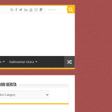
n
Kalimantan Utara
ori Berita
gori
ta