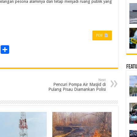
hilangan pesona alaminya dan tetap menjadi ruang publik yang
PDF
P
S
r
h
a
Feat
n
r
Next
e
Pencuri Pompa Air Masjid di
Pulang Pisau Diamankan Polisi