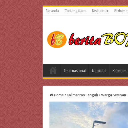
Beranda
Tentang Kami
Disklaimer
Pedoman
Internasional
Nasional
Kalimant
Home
/
Kalimantan Tengah
/
Warga Seruyan 