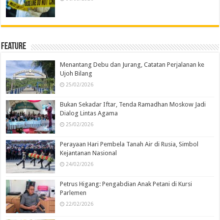
Feature
Menantang Debu dan Jurang, Catatan Perjalanan ke
Ujoh Bilang
25/02/2026
Bukan Sekadar Iftar, Tenda Ramadhan Moskow Jadi
Dialog Lintas Agama
25/02/2026
Perayaan Hari Pembela Tanah Air di Rusia, Simbol
Kejantanan Nasional
24/02/2026
Petrus Higang: Pengabdian Anak Petani di Kursi
Parlemen
22/02/2026