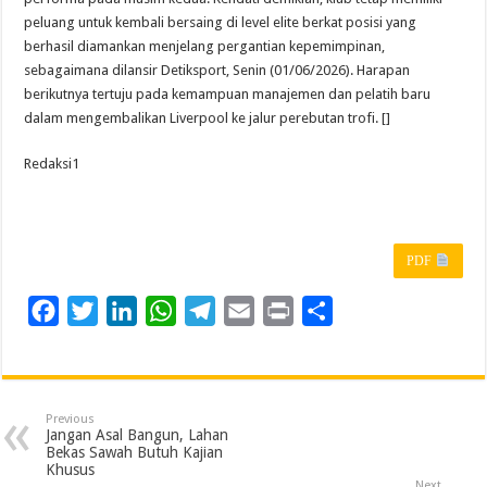
peluang untuk kembali bersaing di level elite berkat posisi yang
berhasil diamankan menjelang pergantian kepemimpinan,
sebagaimana dilansir Detiksport, Senin (01/06/2026). Harapan
berikutnya tertuju pada kemampuan manajemen dan pelatih baru
dalam mengembalikan Liverpool ke jalur perebutan trofi. []
Redaksi1
PDF
F
T
L
W
T
E
P
S
a
w
i
h
e
m
r
h
c
i
n
a
l
a
i
a
e
t
k
t
e
i
n
r
Previous
b
t
e
s
g
l
t
e
Jangan Asal Bangun, Lahan
Bekas Sawah Butuh Kajian
o
e
d
A
r
Khusus
Next