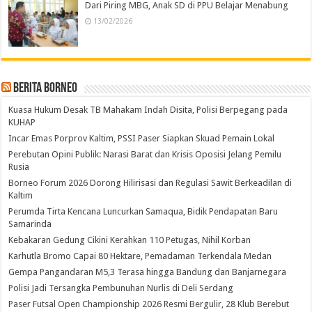
Dari Piring MBG, Anak SD di PPU Belajar Menabung
13/02/2026
Berita Borneo
Kuasa Hukum Desak TB Mahakam Indah Disita, Polisi Berpegang pada
KUHAP
Incar Emas Porprov Kaltim, PSSI Paser Siapkan Skuad Pemain Lokal
Perebutan Opini Publik: Narasi Barat dan Krisis Oposisi Jelang Pemilu
Rusia
Borneo Forum 2026 Dorong Hilirisasi dan Regulasi Sawit Berkeadilan di
Kaltim
Perumda Tirta Kencana Luncurkan Samaqua, Bidik Pendapatan Baru
Samarinda
Kebakaran Gedung Cikini Kerahkan 110 Petugas, Nihil Korban
Karhutla Bromo Capai 80 Hektare, Pemadaman Terkendala Medan
Gempa Pangandaran M5,3 Terasa hingga Bandung dan Banjarnegara
Polisi Jadi Tersangka Pembunuhan Nurlis di Deli Serdang
Paser Futsal Open Championship 2026 Resmi Bergulir, 28 Klub Berebut