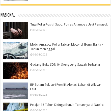
Nasional
Tiga Polisi Positif Sabu, Polres Anambas Usut Pemasok
06/08/2026
Mobil Anggota Polisi Tabrak Motor di Bone, Balita 4
Tahun Meninggal
06/08/2026
Gudang Buku SDN 04 Srengseng Sawah Terbakar
06/08/2026
BP Batam Telusuri Pemilik Alokasi Lahan di Wilayah
Laut
06/08/2026
Pelajar 15 Tahun Diduga Bunuh Temannya di Nabire
06/08/2026