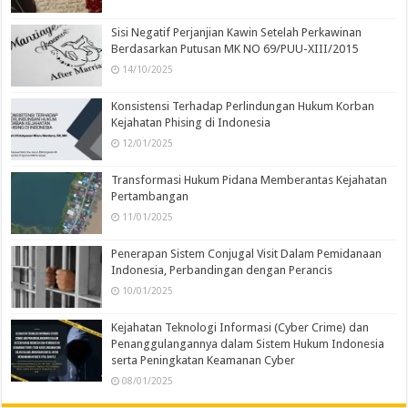
Sisi Negatif Perjanjian Kawin Setelah Perkawinan
Berdasarkan Putusan MK NO 69/PUU-XIII/2015
14/10/2025
Konsistensi Terhadap Perlindungan Hukum Korban
Kejahatan Phising di Indonesia
12/01/2025
Transformasi Hukum Pidana Memberantas Kejahatan
Pertambangan
11/01/2025
Penerapan Sistem Conjugal Visit Dalam Pemidanaan
Indonesia, Perbandingan dengan Perancis
10/01/2025
Kejahatan Teknologi Informasi (Cyber Crime) dan
Penanggulangannya dalam Sistem Hukum Indonesia
serta Peningkatan Keamanan Cyber
08/01/2025