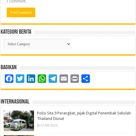
I comment.
Kategori Berita
Kategori
Berita
Bagikan
Facebook
Twitter
LinkedIn
WhatsApp
Telegram
Email
Print
Share
Internasional
Polisi Sita 9 Perangkat, Jejak Digital Penembak Sekolah
Thailand Diusut
07/08/2026