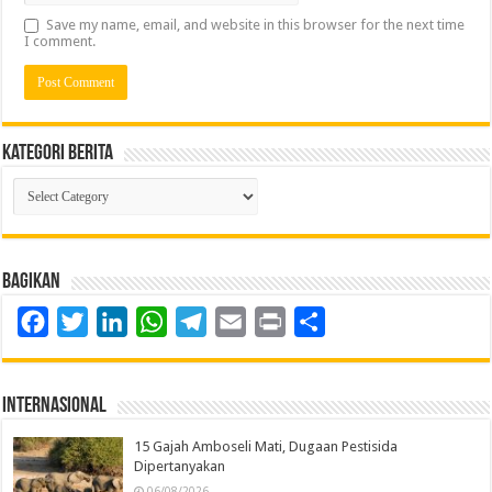
Save my name, email, and website in this browser for the next time
I comment.
Kategori Berita
Kategori
Berita
Bagikan
Facebook
Twitter
LinkedIn
WhatsApp
Telegram
Email
Print
Share
Internasional
15 Gajah Amboseli Mati, Dugaan Pestisida
Dipertanyakan
06/08/2026