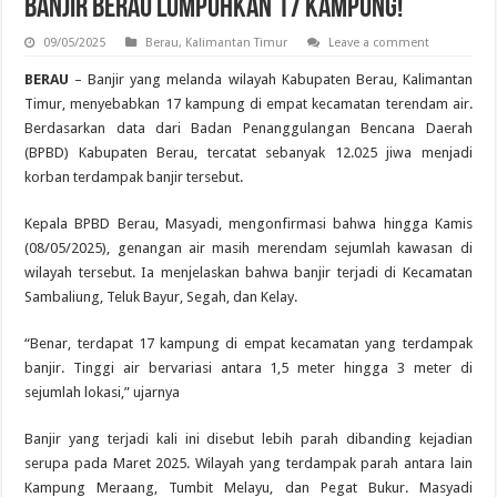
Banjir Berau Lumpuhkan 17 Kampung!
09/05/2025
Berau
,
Kalimantan Timur
Leave a comment
BERAU
– Banjir yang melanda wilayah Kabupaten Berau, Kalimantan
Timur, menyebabkan 17 kampung di empat kecamatan terendam air.
Berdasarkan data dari Badan Penanggulangan Bencana Daerah
(BPBD) Kabupaten Berau, tercatat sebanyak 12.025 jiwa menjadi
korban terdampak banjir tersebut.
Kepala BPBD Berau, Masyadi, mengonfirmasi bahwa hingga Kamis
(08/05/2025), genangan air masih merendam sejumlah kawasan di
wilayah tersebut. Ia menjelaskan bahwa banjir terjadi di Kecamatan
Sambaliung, Teluk Bayur, Segah, dan Kelay.
“Benar, terdapat 17 kampung di empat kecamatan yang terdampak
banjir. Tinggi air bervariasi antara 1,5 meter hingga 3 meter di
sejumlah lokasi,” ujarnya
Banjir yang terjadi kali ini disebut lebih parah dibanding kejadian
serupa pada Maret 2025. Wilayah yang terdampak parah antara lain
Kampung Meraang, Tumbit Melayu, dan Pegat Bukur. Masyadi