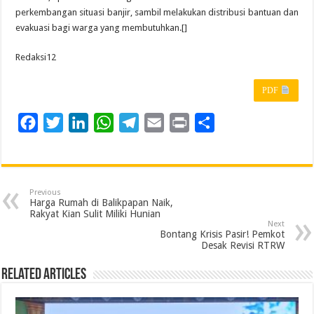
perkembangan situasi banjir, sambil melakukan distribusi bantuan dan
evakuasi bagi warga yang membutuhkan.[]
Redaksi12
PDF
F
T
L
W
T
E
P
S
a
w
i
h
e
m
r
h
c
i
n
a
l
a
i
a
e
t
k
t
e
i
n
r
Previous
b
t
e
s
g
l
t
e
Harga Rumah di Balikpapan Naik,
Rakyat Kian Sulit Miliki Hunian
o
e
d
A
r
Next
Bontang Krisis Pasir! Pemkot
o
r
I
p
a
Desak Revisi RTRW
k
n
p
m
Related Articles