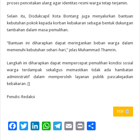
proses pencetakan ulang agar identitas resmi warga tetap terjamin.
Selain itu, Disdukcapil Kota Bontang juga menyalurkan bantuan
kebutuhan pokok kepada korban kebakaran sebagai bentuk dukungan
tambahan dalam masa pemulihan.
“Bantuan ini diharapkan dapat meringankan beban warga dalam
memenuhi kebutuhan sehari-hari,” jelas Muhammad Thamrin.
Langkah ini diharapkan dapat mempercepat pemulihan kondisi sosial
warga terdampak sekaligus memastikan tidak ada hambatan
administratif dalam memperoleh layanan publik pascakejadian
kebakaran. []
Penulis: Redaksi
PDF
F
T
L
W
T
E
P
S
a
w
i
h
e
m
r
h