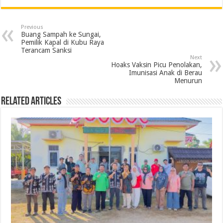
c
i
n
a
l
a
i
a
e
t
k
t
e
i
n
r
Previous
b
t
e
s
g
l
t
e
Buang Sampah ke Sungai,
Pemilik Kapal di Kubu Raya
o
e
d
A
r
Terancam Sanksi
Next
o
r
I
p
a
Hoaks Vaksin Picu Penolakan,
Imunisasi Anak di Berau
k
n
p
m
Menurun
Related Articles