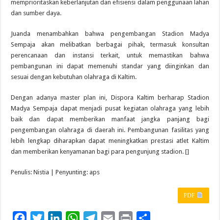
memprioritaskan keberlanjutan dan efisiensi dalam penggunaan lahan
dan sumber daya.
Juanda menambahkan bahwa pengembangan Stadion Madya
Sempaja akan melibatkan berbagai pihak, termasuk konsultan
perencanaan dan instansi terkait, untuk memastikan bahwa
pembangunan ini dapat memenuhi standar yang diinginkan dan
sesuai dengan kebutuhan olahraga di Kaltim.
Dengan adanya master plan ini, Dispora Kaltim berharap Stadion
Madya Sempaja dapat menjadi pusat kegiatan olahraga yang lebih
baik dan dapat memberikan manfaat jangka panjang bagi
pengembangan olahraga di daerah ini. Pembangunan fasilitas yang
lebih lengkap diharapkan dapat meningkatkan prestasi atlet Kaltim
dan memberikan kenyamanan bagi para pengunjung stadion. []
Penulis: Nistia | Penyunting: aps
PDF
F
T
L
W
T
E
P
S