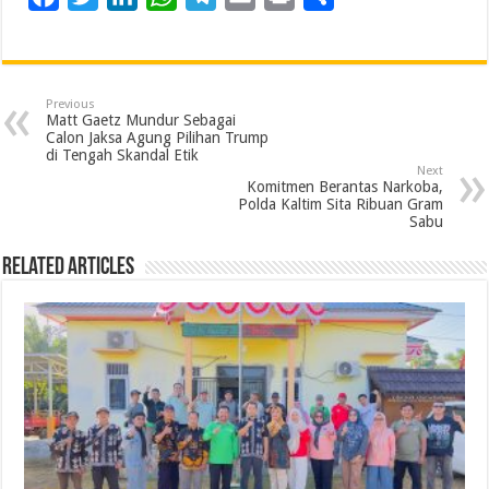
a
w
i
h
e
m
r
h
c
i
n
a
l
a
i
a
e
t
k
t
e
i
n
r
Previous
b
t
e
s
g
l
t
e
Matt Gaetz Mundur Sebagai
Calon Jaksa Agung Pilihan Trump
o
e
d
A
r
di Tengah Skandal Etik
Next
o
r
I
p
a
Komitmen Berantas Narkoba,
Polda Kaltim Sita Ribuan Gram
k
n
p
m
Sabu
Related Articles