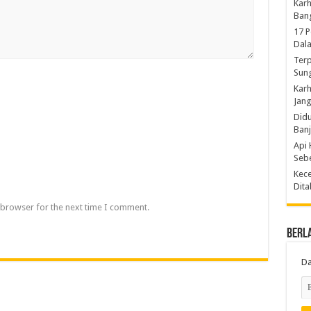
Karh
Ban
17 
Dal
Terp
Sun
Karh
Jang
Did
Ban
Api 
Sebe
Kece
Dita
 browser for the next time I comment.
Berl
Da