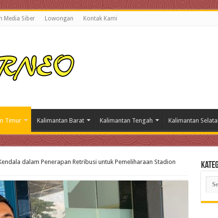
 Media Siber
Lowongan
Kontak Kami
n Timur
Kalimantan Barat
Kalimantan Tengah
Kalimantan Selata
Kendala dalam Penerapan Retribusi untuk Pemeliharaan Stadion
Kateg
Kate
Beri