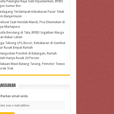
utla Palangka Raya Sulit Dipadamkan, BPBD
gun Sumur Bor
Pedagang Terdampak Kebakaran Pasar Teluk
am Banjarmasin
eleset Saat Hendak Mandi, Pria Ditemukan di
gai Martapura
utla Berulang di Tala, BPBD Ingatkan Warga
an Bakar Lahan
uga Tabung LPG Bocor, Kebakaran di Gambut
jar Rusak Empat Rumah
Hanguskan Pondok di Balangan, Rumah
lah Hanya Rusak 20 Persen
lakaan Maut Batang Tarang, Pemotor Tewas
brak Truk
angganan
ftarkan email anda