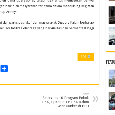
leh dana operasional, tetapi juga untuk memastikan bahwa
engan baik oleh masyarakat, terutama dalam mendukung kegiatan
utup Armeyn.
t dan partisipasi aktif dari masyarakat, Dispora Kaltim berharap
njadi fasilitas olahraga yang berkualitas dan bermanfaat bagi
PDF
Feat
P
S
r
h
a
n
r
Next
e
Sinergitas 10 Program Pokok
PKK, Pj Ketua TP PKK Kaltim
Gelar Kunker di PPU