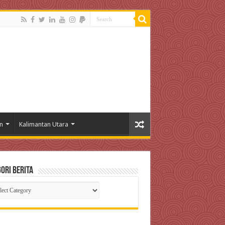
n
Kalimantan Utara
ori Berita
gori
ta