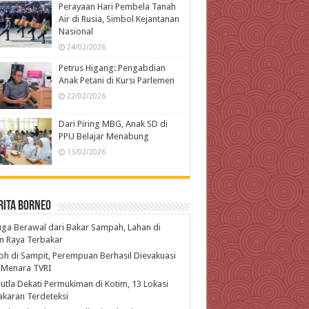
Perayaan Hari Pembela Tanah
Air di Rusia, Simbol Kejantanan
Nasional
24/02/2026
Petrus Higang: Pengabdian
Anak Petani di Kursi Parlemen
22/02/2026
Dari Piring MBG, Anak SD di
PPU Belajar Menabung
13/02/2026
rita Borneo
ga Berawal dari Bakar Sampah, Lahan di
n Raya Terbakar
h di Sampit, Perempuan Berhasil Dievakuasi
 Menara TVRI
utla Dekati Permukiman di Kotim, 13 Lokasi
karan Terdeteksi