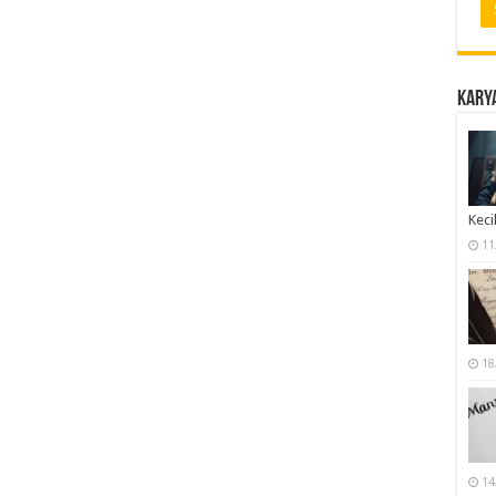
Karya
Keci
11
18
14