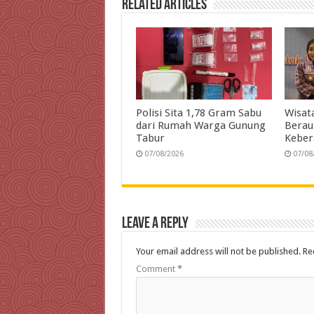
Related Articles
k
n
p
m
Polisi Sita 1,78 Gram Sabu
Wisat
dari Rumah Warga Gunung
Berau
Tabur
Keber
07/08/2026
07/08
Leave a Reply
Your email address will not be published.
Re
Comment
*