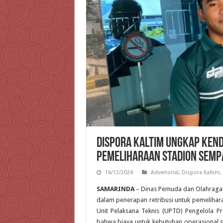
Dispora Kaltim Ungkap Ken
Pemeliharaan Stadion Semp
16/12/2024
Advertorial
,
Dispora Kaltim
,
SAMARINDA
– Dinas Pemuda dan Olahraga 
dalam penerapan retribusi untuk pemelihar
Unit Pelaksana Teknis (UPTD) Pengelola P
bahwa biaya untuk kebutuhan operasional sepe