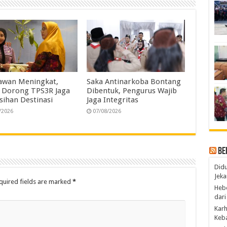
awan Meningkat,
Saka Antinarkoba Bontang
 Dorong TPS3R Jaga
Dibentuk, Pengurus Wajib
sihan Destinasi
Jaga Integritas
/2026
07/08/2026
Be
Didu
Jeka
quired fields are marked
*
Hebo
dari
Karh
Keba