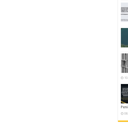
10
Pen
08