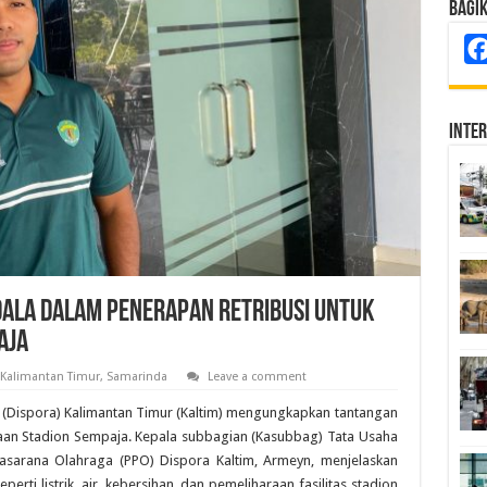
Bagi
Inte
dala dalam Penerapan Retribusi untuk
aja
Kalimantan Timur
,
Samarinda
Leave a comment
(Dispora) Kalimantan Timur (Kaltim) mengungkapkan tantangan
aan Stadion Sempaja. Kepala subbagian (Kasubbag) Tata Usaha
rasarana Olahraga (PPO) Dispora Kaltim, Armeyn, menjelaskan
rti listrik, air, kebersihan, dan pemeliharaan fasilitas stadion