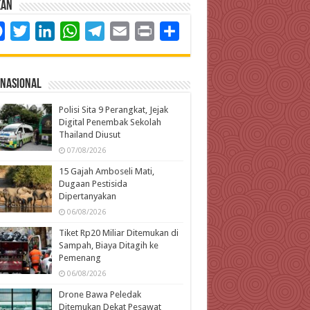
kan
Facebook
Twitter
LinkedIn
WhatsApp
Telegram
Email
Print
Share
rnasional
Polisi Sita 9 Perangkat, Jejak
Digital Penembak Sekolah
Thailand Diusut
07/08/2026
15 Gajah Amboseli Mati,
Dugaan Pestisida
Dipertanyakan
06/08/2026
Tiket Rp20 Miliar Ditemukan di
Sampah, Biaya Ditagih ke
Pemenang
06/08/2026
Drone Bawa Peledak
Ditemukan Dekat Pesawat