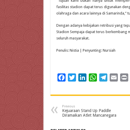
“Tujuan kami bukan hanya untuk mempero
fasilitas stadion dapat terus digunakan d
olahraga dan acara lainnya di Samarinda,” t
Dengan adanya kebijakan retribusi yang tepa
Stadion Sempaja dapat terus berkembang me
seluruh masyarakat.
Penulis: Nistia | Penyunting: Nursiah
F
T
L
W
T
E
a
w
i
h
e
m
c
i
n
a
l
a
i
e
t
k
t
e
i
Previous
b
t
e
s
g
l
t
Kejuaraan Stand Up Paddle
Diramaikan Atlet Mancanegara
o
e
d
A
r
o
r
I
p
a