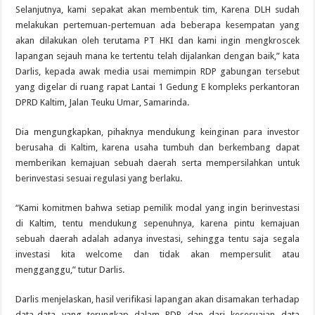
Selanjutnya, kami sepakat akan membentuk tim, Karena DLH sudah
melakukan pertemuan-pertemuan ada beberapa kesempatan yang
akan dilakukan oleh terutama PT HKI dan kami ingin mengkroscek
lapangan sejauh mana ke tertentu telah dijalankan dengan baik,” kata
Darlis, kepada awak media usai memimpin RDP gabungan tersebut
yang digelar di ruang rapat Lantai 1 Gedung E kompleks perkantoran
DPRD Kaltim, Jalan Teuku Umar, Samarinda.
Dia mengungkapkan, pihaknya mendukung keinginan para investor
berusaha di Kaltim, karena usaha tumbuh dan berkembang dapat
memberikan kemajuan sebuah daerah serta mempersilahkan untuk
berinvestasi sesuai regulasi yang berlaku.
“Kami komitmen bahwa setiap pemilik modal yang ingin berinvestasi
di Kaltim, tentu mendukung sepenuhnya, karena pintu kemajuan
sebuah daerah adalah adanya investasi, sehingga tentu saja segala
investasi kita welcome dan tidak akan mempersulit atau
mengganggu,” tutur Darlis.
Darlis menjelaskan, hasil verifikasi lapangan akan disamakan terhadap
data-data yang terungkap dalam RDP dan dari kesesuaian data