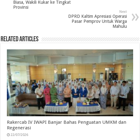
o
e
d
A
r
Biasa, Wakili Kukar ke Tingkat
Provinsi
o
r
I
p
a
Next
DPRD Kaltim Apresiasi Operasi
k
n
p
m
Pasar Pemprov Untuk Warga
Mahulu
Related Articles
Rakercab IV IWAPI Banjar Bahas Penguatan UMKM dan
Regenerasi
22/07/2026