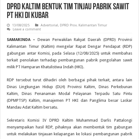
DPRD Kaltim Bentuk Tim Tinjau Pabrik Sawit
PT HKI di Kubar
13/08/2025
Advertorial
,
DPRD Prov. Kalimantan Timur
Leave a comment
SAMARINDA –
Dewan Perwakilan Rakyat Daerah (DPRD) Provinsi
Kalimantan Timur (Kaltim) mengelar Rapat Dengar Pendapat (RDP)
gabungan antar Komisi, pada Selasa (12/08/2025) untuk membahas
terkait penolakan terhadap pembangunan pabrik pengolahan sawit
milik PT Hamparan Khatulistiwa Indah (HKI).
RDP tersebut turut dihadiri oleh berbagai pihak terkait, antara lain
Dinas Lingkungan Hidup (DLH) Provinsi Kaltim, Dinas Perkebunan
Kaltim, Dinas Penanaman Modal Pelayanan Terpadu Satu Pintu
(DPMPTSP) Kaltim, manajemen PT HKI dan Panglima besar Laskar
Mandau Adat Kaltim bersatu.
Sekretaris Komisi IV DPRD Kaltim Muhammad Darlis Pattalongi
menyampaikan hasil RDP, pihaknya akan membentuk tim gabungan
untuk melakukan tinjauan kelapangan ke lokasi pembangunan pabrik