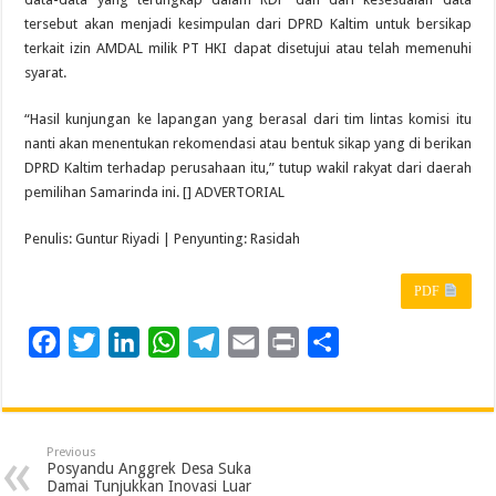
tersebut akan menjadi kesimpulan dari DPRD Kaltim untuk bersikap
terkait izin AMDAL milik PT HKI dapat disetujui atau telah memenuhi
syarat.
“Hasil kunjungan ke lapangan yang berasal dari tim lintas komisi itu
nanti akan menentukan rekomendasi atau bentuk sikap yang di berikan
DPRD Kaltim terhadap perusahaan itu,” tutup wakil rakyat dari daerah
pemilihan Samarinda ini. [] ADVERTORIAL
Penulis: Guntur Riyadi | Penyunting: Rasidah
PDF
F
T
L
W
T
E
P
S
a
w
i
h
e
m
r
h
c
i
n
a
l
a
i
a
e
t
k
t
e
i
n
r
Previous
b
t
e
s
g
l
t
e
Posyandu Anggrek Desa Suka
Damai Tunjukkan Inovasi Luar