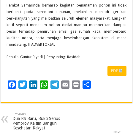
Pemkot Samarinda berharap kegiatan penanaman pohon ini tidak
berhenti pada seremoni tahunan, melainkan menjadi gerakan
berkelanjutan yang melibatkan seluruh elemen masyarakat. Langkah
kecil seperti menanam pohon dinilai mampu memberikan dampak
besar terhadap penurunan emisi gas rumah kaca, memperbaiki
kualitas udara, serta menjaga keseimbangan ekosistem di masa
mendatang. [] ADVERTORIAL
Penulis: Guntur Riyadi | Penyunting: Rasidah
PDF
F
T
L
W
T
E
P
S
a
w
i
h
e
m
r
h
c
i
n
a
l
a
i
a
e
t
k
t
e
i
n
r
Previous
b
t
e
s
g
l
t
e
Dua RS Baru, Bukti Serius
Pemprov Kaltim Bangun
o
e
d
A
r
Kesehatan Rakyat
Next