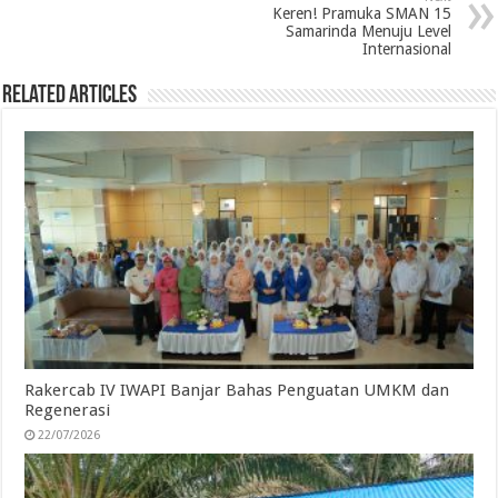
o
r
I
p
a
Keren! Pramuka SMAN 15
Samarinda Menuju Level
k
n
p
m
Internasional
Related Articles
Rakercab IV IWAPI Banjar Bahas Penguatan UMKM dan
Regenerasi
22/07/2026