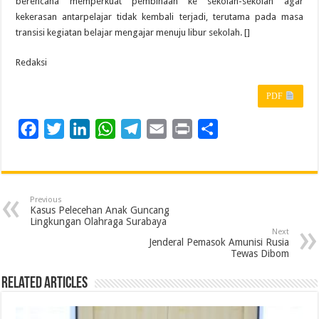
berencana memperkuat pembinaan ke sekolah-sekolah agar
kekerasan antarpelajar tidak kembali terjadi, terutama pada masa
transisi kegiatan belajar mengajar menuju libur sekolah. []
Redaksi
PDF
F
T
L
W
T
E
P
S
a
w
i
h
e
m
r
h
c
i
n
a
l
a
i
a
e
t
k
t
e
i
n
r
Previous
b
t
e
s
g
l
t
e
Kasus Pelecehan Anak Guncang
Lingkungan Olahraga Surabaya
o
e
d
A
r
Next
Jenderal Pemasok Amunisi Rusia
o
r
I
p
a
Tewas Dibom
k
n
p
m
Related Articles