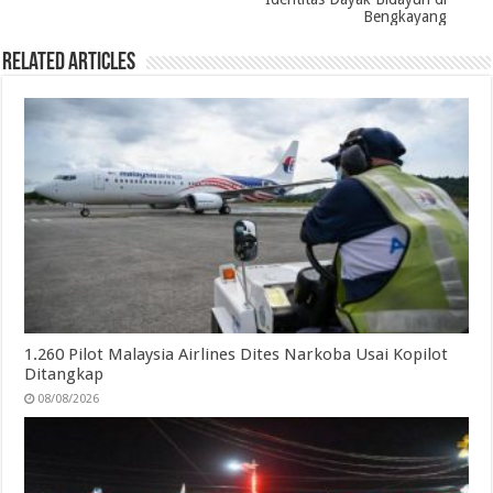
k
n
p
m
Bengkayang
Related Articles
1.260 Pilot Malaysia Airlines Dites Narkoba Usai Kopilot
Ditangkap
08/08/2026