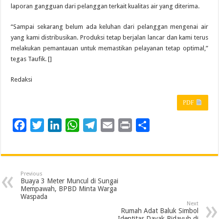
laporan gangguan dari pelanggan terkait kualitas air yang diterima.
“Sampai sekarang belum ada keluhan dari pelanggan mengenai air
yang kami distribusikan. Produksi tetap berjalan lancar dan kami terus
melakukan pemantauan untuk memastikan pelayanan tetap optimal,”
tegas Taufik. []
Redaksi
PDF
F
T
L
W
T
E
P
S
a
w
i
h
e
m
r
h
c
i
n
a
l
a
i
a
e
t
k
t
e
i
n
r
Previous
b
t
e
s
g
l
t
e
Buaya 3 Meter Muncul di Sungai
Mempawah, BPBD Minta Warga
o
e
d
A
r
Waspada
Next
o
r
I
p
a
Rumah Adat Baluk Simbol
Identitas Dayak Bidayuh di