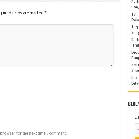
Karh
Ban
quired fields are marked
*
17 
Dal
Terp
Sun
Karh
Jang
Did
Ban
Api 
Sebe
Kece
Dita
Berl
Da
 browser for the next time I comment.