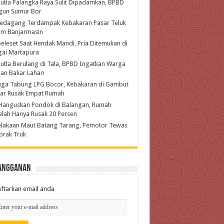
utla Palangka Raya Sulit Dipadamkan, BPBD
gun Sumur Bor
Pedagang Terdampak Kebakaran Pasar Teluk
am Banjarmasin
eleset Saat Hendak Mandi, Pria Ditemukan di
gai Martapura
utla Berulang di Tala, BPBD Ingatkan Warga
an Bakar Lahan
uga Tabung LPG Bocor, Kebakaran di Gambut
jar Rusak Empat Rumah
Hanguskan Pondok di Balangan, Rumah
lah Hanya Rusak 20 Persen
lakaan Maut Batang Tarang, Pemotor Tewas
brak Truk
angganan
ftarkan email anda