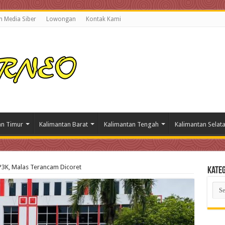
 Media Siber
Lowongan
Kontak Kami
an Timur
Kalimantan Barat
Kalimantan Tengah
Kalimantan Selat
P3K, Malas Terancam Dicoret
Kateg
Kate
Beri