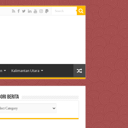
an
Kalimantan Utara
ori Berita
gori
ta