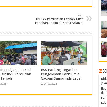
a
n
r
Next
e
Usulan Pemusatan Latihan Atlet
Panahan Kaltim di Korea Selatan
Tinggal Janji, Portal
BSS Parking Tegaskan
Be
 Dikunci, Pencurian
Pengelolaan Parkir Mie
 Terjadi
Gacoan Samarinda Legal
Didu
Jeka
/2026
04/02/2026
Hebo
dari
Karh
Keba