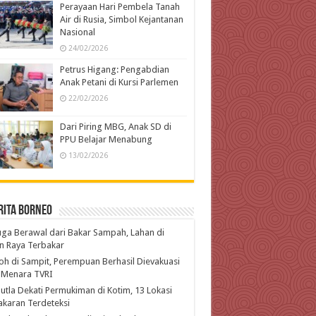
Perayaan Hari Pembela Tanah
Air di Rusia, Simbol Kejantanan
Nasional
24/02/2026
Petrus Higang: Pengabdian
Anak Petani di Kursi Parlemen
22/02/2026
Dari Piring MBG, Anak SD di
PPU Belajar Menabung
13/02/2026
rita Borneo
ga Berawal dari Bakar Sampah, Lahan di
n Raya Terbakar
h di Sampit, Perempuan Berhasil Dievakuasi
 Menara TVRI
utla Dekati Permukiman di Kotim, 13 Lokasi
karan Terdeteksi