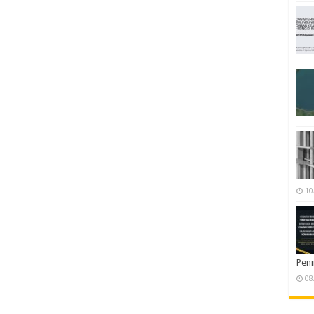
10
Pen
08