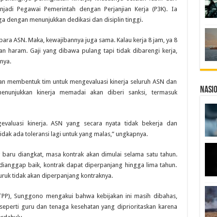
jadi Pegawai Pemerintah dengan Perjanjian Kerja (P3K). Ia
a dengan menunjukkan dedikasi dan disiplin tinggi.
, para ASN. Maka, kewajibannya juga sama. Kalau kerja 8 jam, ya 8
dan haram. Gaji yang dibawa pulang tapi tidak dibarengi kerja,
nya.
 membentuk tim untuk mengevaluasi kinerja seluruh ASN dan
Nasi
enunjukkan kinerja memadai akan diberi sanksi, termasuk
valuasi kinerja. ASN yang secara nyata tidak bekerja dan
dak ada toleransi lagi untuk yang malas,” ungkapnya.
baru diangkat, masa kontrak akan dimulai selama satu tahun.
ja dianggap baik, kontrak dapat diperpanjang hingga lima tahun.
ruk tidak akan diperpanjang kontraknya.
(TPP), Sunggono mengakui bahwa kebijakan ini masih dibahas,
 seperti guru dan tenaga kesehatan yang diprioritaskan karena