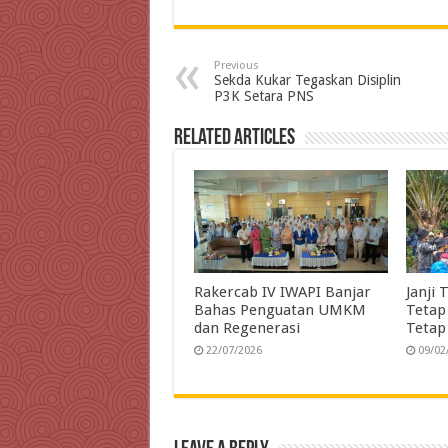
c
i
n
a
l
a
i
e
t
k
t
e
i
Previous
b
t
e
s
g
l
t
Sekda Kukar Tegaskan Disiplin
P3K Setara PNS
o
e
d
A
r
o
r
I
p
a
Related Articles
k
n
p
m
Rakercab IV IWAPI Banjar
Janji 
Bahas Penguatan UMKM
Tetap
dan Regenerasi
Tetap
22/07/2026
09/02