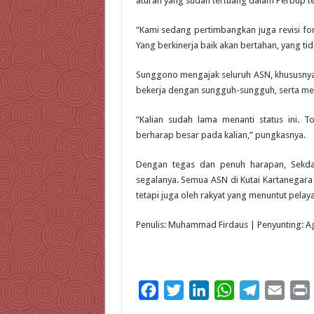
aturan yang sudah tertuang dalam Perbup t
“Kami sedang pertimbangkan juga revisi form
Yang berkinerja baik akan bertahan, yang tid
Sunggono mengajak seluruh ASN, khususnya 
bekerja dengan sungguh-sungguh, serta menir
“Kalian sudah lama menanti status ini. 
berharap besar pada kalian,” pungkasnya.
Dengan tegas dan penuh harapan, Sekd
segalanya. Semua ASN di Kutai Kartanegara
tetapi juga oleh rakyat yang menuntut pelay
Penulis: Muhammad Firdaus | Penyunting: 
F
T
L
W
T
E
a
w
i
h
e
m