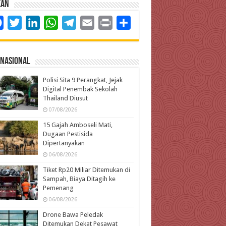
kan
Facebook
Twitter
LinkedIn
WhatsApp
Telegram
Email
Print
Share
rnasional
Polisi Sita 9 Perangkat, Jejak
Digital Penembak Sekolah
Thailand Diusut
07/08/2026
15 Gajah Amboseli Mati,
Dugaan Pestisida
Dipertanyakan
06/08/2026
Tiket Rp20 Miliar Ditemukan di
Sampah, Biaya Ditagih ke
Pemenang
06/08/2026
Drone Bawa Peledak
Ditemukan Dekat Pesawat