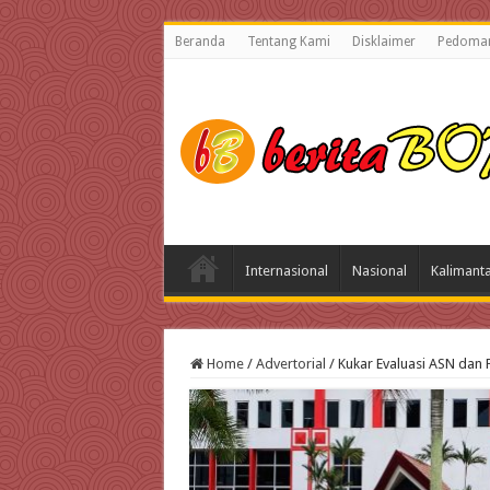
Beranda
Tentang Kami
Disklaimer
Pedoman
Internasional
Nasional
Kalimant
Home
/
Advertorial
/
Kukar Evaluasi ASN dan 