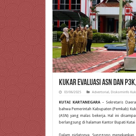
Kukar Evaluasi ASN dan P3K
03/06/2025
Advertorial
,
Diskominfo Kuk
KUTAI KARTANEGARA
– Sekretaris Daera
bahwa Pemerintah Kabupaten (Pemkab) Kukar
(ASN) yang malas bekerja. Hal ini disam
berlangsung di halaman Kantor Bupati Kutai
Dalam pidatonya, Sunggono menekankan pe