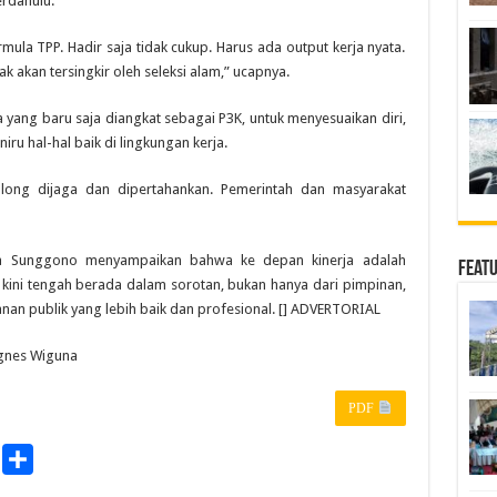
erdahulu.
ula TPP. Hadir saja tidak cukup. Harus ada output kerja nyata.
ak akan tersingkir oleh seleksi alam,” ucapnya.
yang baru saja diangkat sebagai P3K, untuk menyesuaikan diri,
u hal-hal baik di lingkungan kerja.
Tolong dijaga dan dipertahankan. Pemerintah dan masyarakat
a Sunggono menyampaikan bahwa ke depan kinerja adalah
Feat
 kini tengah berada dalam sorotan, bukan hanya dari pimpinan,
anan publik yang lebih baik dan profesional. [] ADVERTORIAL
Agnes Wiguna
PDF
P
S
r
h