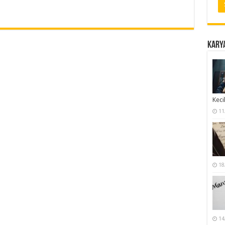
Karya
Keci
11
18
14