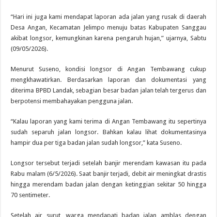
“Hari ini juga kami mendapat laporan ada jalan yang rusak di daerah
Desa Angan, Kecamatan Jelimpo menuju batas Kabupaten Sanggau
akibat longsor, kemungkinan karena pengaruh hujan,” ujarnya, Sabtu
(09/05/2026).
Menurut Suseno, kondisi longsor di Angan Tembawang cukup
mengkhawatirkan. Berdasarkan laporan dan dokumentasi yang
diterima BPBD Landak, sebagian besar badan jalan telah tergerus dan
berpotensi membahayakan pengguna jalan.
“Kalau laporan yang kami terima di Angan Tembawang itu sepertinya
sudah separuh jalan longsor. Bahkan kalau lihat dokumentasinya
hampir dua per tiga badan jalan sudah longsor,” kata Suseno.
Longsor tersebut terjadi setelah banjir merendam kawasan itu pada
Rabu malam (6/5/2026). Saat banjir terjadi, debit air meningkat drastis
hingga merendam badan jalan dengan ketinggian sekitar 50 hingga
70 sentimeter.
Setelah air surut, warga mendapati badan jalan amblas dengan