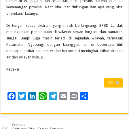
teman di PU juga sudah disampaikan ke provinsi karena jalan itu
kewenangan provinsi. Nanti kita lihat dukungan dan apa yang bisa
dilakukan,” katanya.
Di tengah cuaca ekstrem yang masih berlangsung, BPBD Landak
meningkatkan pemantauan di wilayah rawan longsor dan bantaran
sungai. Banjir juga masih terjadi di sejumlah wilayah, termasuk
Kecamatan Ngabang, dengan ketinggian air di beberapa titik
mencapai sekitar satu meter dan berpotensi meningkat akibat kiriman
air dari wilayah hulu. []
Redaksi
PDF
F
T
L
W
T
E
P
S
a
w
i
h
e
m
r
h
c
i
n
a
l
a
i
a
e
t
k
t
e
i
n
r
Previous
b
t
e
s
g
l
t
e
Petugas Sita HP dan Senjata