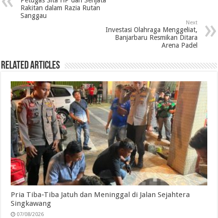
Rakitan dalam Razia Rutan
o
e
d
A
r
Sanggau
Next
o
r
I
p
a
Investasi Olahraga Menggeliat,
Banjarbaru Resmikan Ditara
k
n
p
m
Arena Padel
Related Articles
Pria Tiba-Tiba Jatuh dan Meninggal di Jalan Sejahtera
Singkawang
07/08/2026