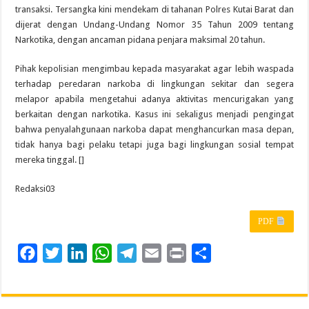
transaksi. Tersangka kini mendekam di tahanan Polres Kutai Barat dan
dijerat dengan Undang-Undang Nomor 35 Tahun 2009 tentang
Narkotika, dengan ancaman pidana penjara maksimal 20 tahun.
Pihak kepolisian mengimbau kepada masyarakat agar lebih waspada
terhadap peredaran narkoba di lingkungan sekitar dan segera
melapor apabila mengetahui adanya aktivitas mencurigakan yang
berkaitan dengan narkotika. Kasus ini sekaligus menjadi pengingat
bahwa penyalahgunaan narkoba dapat menghancurkan masa depan,
tidak hanya bagi pelaku tetapi juga bagi lingkungan sosial tempat
mereka tinggal. []
Redaksi03
PDF
F
T
L
W
T
E
P
S
a
w
i
h
e
m
r
h
c
i
n
a
l
a
i
a