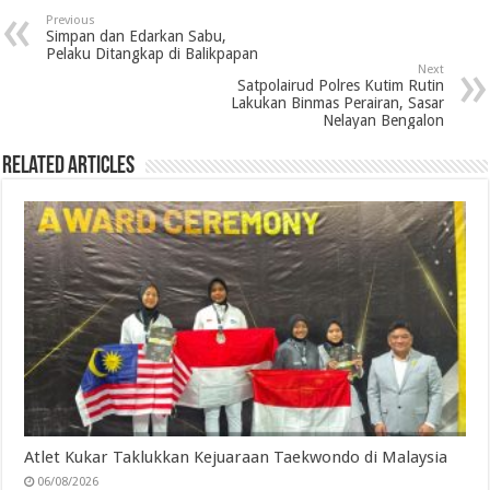
e
t
k
t
e
i
n
r
Previous
b
t
e
s
g
l
t
e
Simpan dan Edarkan Sabu,
Pelaku Ditangkap di Balikpapan
o
e
d
A
r
Next
Satpolairud Polres Kutim Rutin
o
r
I
p
a
Lakukan Binmas Perairan, Sasar
Nelayan Bengalon
k
n
p
m
Related Articles
Atlet Kukar Taklukkan Kejuaraan Taekwondo di Malaysia
06/08/2026