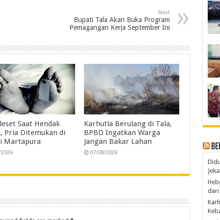
n
r
Next
e
Bupati Tala Akan Buka Program
Pemagangan Kerja September Ini
leset Saat Hendak
Karhutla Berulang di Tala,
, Pria Ditemukan di
BPBD Ingatkan Warga
i Martapura
Jangan Bakar Lahan
Be
/2026
07/08/2026
Didu
Jeka
Hebo
dari
Karh
Keba