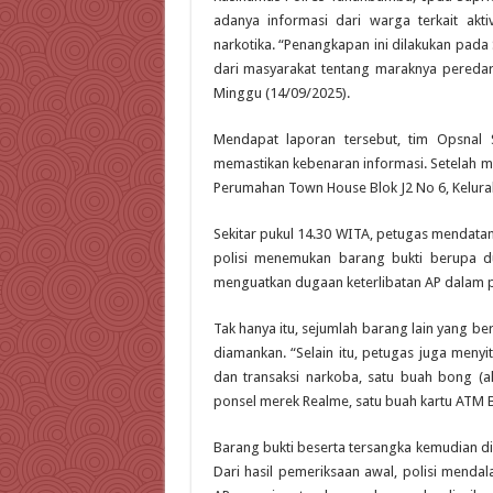
adanya informasi dari warga terkait akt
narkotika. “Penangkapan ini dilakukan pada
dari masyarakat tentang maraknya pereda
Minggu (14/09/2025).
Mendapat laporan tersebut, tim Opsnal S
memastikan kebenaran informasi. Setelah m
Perumahan Town House Blok J2 No 6, Kelur
Sekitar pukul 14.30 WITA, petugas mendata
polisi menemukan barang bukti berupa d
menguatkan dugaan keterlibatan AP dalam 
Tak hanya itu, sejumlah barang lain yang b
diamankan. “Selain itu, petugas juga men
dan transaksi narkoba, satu buah bong (ala
ponsel merek Realme, satu buah kartu ATM BC
Barang bukti beserta tersangka kemudian d
Dari hasil pemeriksaan awal, polisi menda