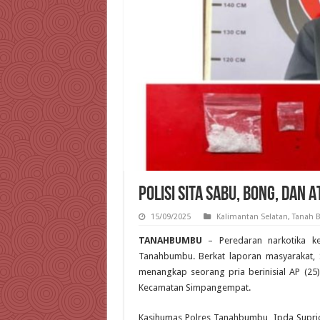
Polisi Sita Sabu, Bong, dan
15/09/2025
Kalimantan Selatan
,
Tanah 
TANAHBUMBU
– Peredaran narkotika ke
Tanahbumbu. Berkat laporan masyarakat,
menangkap seorang pria berinisial AP (25)
Kecamatan Simpangempat.
Kasihumas Polres Tanahbumbu, Ipda Supri