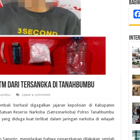
Bagi
Inte
 ATM dari Tersangka di Tanahbumbu
Bumbu
Leave a comment
mbali berhasil digagalkan jajaran kepolisian di Kabupaten
 Satuan Reserse Narkoba (Satresnarkoba) Polres Tanahbumbu
 yang diduga kuat terlibat dalam jaringan narkoba di wilayah
o Sanyoto, menjelaskan bahwa penangkapan dilakukan setelah