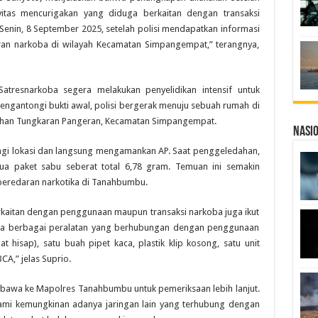
ivitas mencurigakan yang diduga berkaitan dengan transaksi
 Senin, 8 September 2025, setelah polisi mendapatkan informasi
ran narkoba di wilayah Kecamatan Simpangempat,” terangnya,
atresnarkoba segera melakukan penyelidikan intensif untuk
engantongi bukti awal, polisi bergerak menuju sebuah rumah di
ahan Tungkaran Pangeran, Kecamatan Simpangempat.
Nasi
ngi lokasi dan langsung mengamankan AP. Saat penggeledahan,
ua paket sabu seberat total 6,78 gram. Temuan ini semakin
peredaran narkotika di Tanahbumbu.
erkaitan dengan penggunaan maupun transaksi narkoba juga ikut
yita berbagai peralatan yang berhubungan dengan penggunaan
t hisap), satu buah pipet kaca, plastik klip kosong, satu unit
A,” jelas Suprio.
ibawa ke Mapolres Tanahbumbu untuk pemeriksaan lebih lanjut.
lami kemungkinan adanya jaringan lain yang terhubung dengan