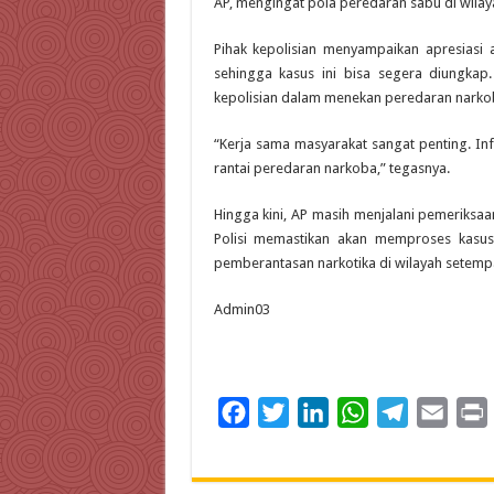
AP, mengingat pola peredaran sabu di wila
Pihak kepolisian menyampaikan apresiasi a
sehingga kasus ini bisa segera diungkap
kepolisian dalam menekan peredaran narkoba
“Kerja sama masyarakat sangat penting. Inf
rantai peredaran narkoba,” tegasnya.
Hingga kini, AP masih menjalani pemeriksaa
Polisi memastikan akan memproses kasus
pemberantasan narkotika di wilayah setempat
Admin03
F
T
L
W
T
E
a
w
i
h
e
m
c
i
n
a
l
a
i