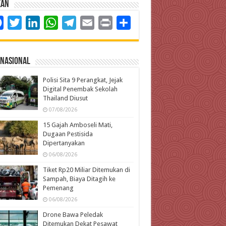
kan
Facebook
Twitter
LinkedIn
WhatsApp
Telegram
Email
Print
Share
rnasional
Polisi Sita 9 Perangkat, Jejak
Digital Penembak Sekolah
Thailand Diusut
07/08/2026
15 Gajah Amboseli Mati,
Dugaan Pestisida
Dipertanyakan
06/08/2026
Tiket Rp20 Miliar Ditemukan di
Sampah, Biaya Ditagih ke
Pemenang
06/08/2026
Drone Bawa Peledak
Ditemukan Dekat Pesawat