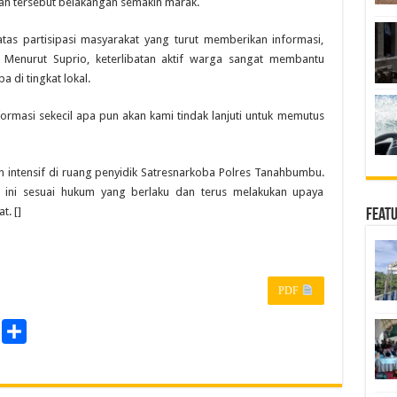
yah tersebut belakangan semakin marak.
tas partisipasi masyarakat yang turut memberikan informasi,
. Menurut Suprio, keterlibatan aktif warga sangat membantu
 di tingkat lokal.
ormasi sekecil apa pun akan kami tindak lanjuti untuk memutus
n intensif di ruang penyidik Satresnarkoba Polres Tanahbumbu.
 ini sesuai hukum yang berlaku dan terus melakukan upaya
. []
Feat
PDF
P
S
r
h
a