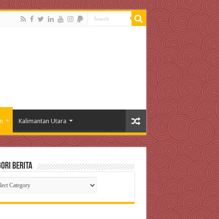
n
Kalimantan Utara
ori Berita
gori
ta