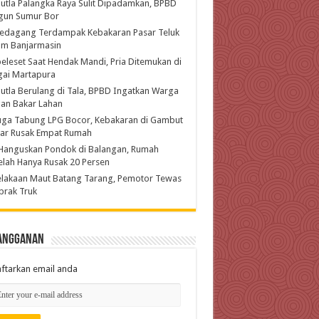
utla Palangka Raya Sulit Dipadamkan, BPBD
gun Sumur Bor
Pedagang Terdampak Kebakaran Pasar Teluk
am Banjarmasin
eleset Saat Hendak Mandi, Pria Ditemukan di
gai Martapura
utla Berulang di Tala, BPBD Ingatkan Warga
an Bakar Lahan
uga Tabung LPG Bocor, Kebakaran di Gambut
jar Rusak Empat Rumah
Hanguskan Pondok di Balangan, Rumah
lah Hanya Rusak 20 Persen
lakaan Maut Batang Tarang, Pemotor Tewas
brak Truk
angganan
ftarkan email anda