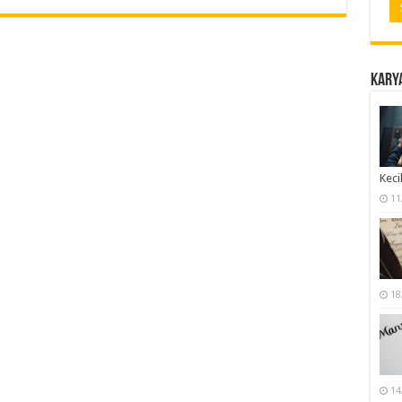
Karya
Keci
11
18
14