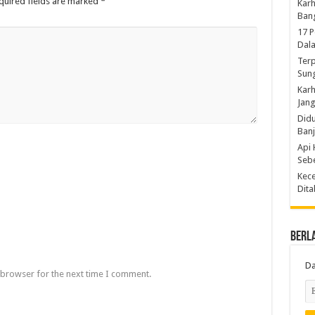
quired fields are marked
*
Karh
Ban
17 
Dal
Terp
Sun
Karh
Jang
Did
Ban
Api 
Sebe
Kece
Dita
Berl
Da
 browser for the next time I comment.