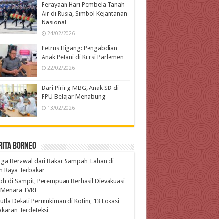
Perayaan Hari Pembela Tanah
Air di Rusia, Simbol Kejantanan
Nasional
24/02/2026
Petrus Higang: Pengabdian
Anak Petani di Kursi Parlemen
22/02/2026
Dari Piring MBG, Anak SD di
PPU Belajar Menabung
13/02/2026
rita Borneo
ga Berawal dari Bakar Sampah, Lahan di
n Raya Terbakar
h di Sampit, Perempuan Berhasil Dievakuasi
 Menara TVRI
utla Dekati Permukiman di Kotim, 13 Lokasi
karan Terdeteksi