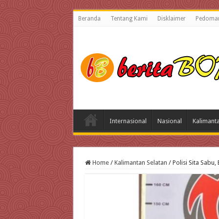
Beranda
Tentang Kami
Disklaimer
Pedoman
Internasional
Nasional
Kalimant
Home
/
Kalimantan Selatan
/
Polisi Sita Sab