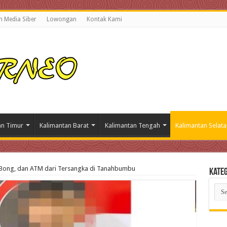
 Media Siber
Lowongan
Kontak Kami
an Timur
Kalimantan Barat
Kalimantan Tengah
Kalimantan Selata
u, Bong, dan ATM dari Tersangka di Tanahbumbu
Kateg
Kate
Beri