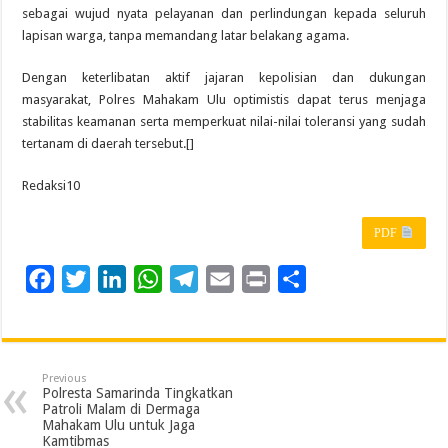
sebagai wujud nyata pelayanan dan perlindungan kepada seluruh
lapisan warga, tanpa memandang latar belakang agama.
Dengan keterlibatan aktif jajaran kepolisian dan dukungan
masyarakat, Polres Mahakam Ulu optimistis dapat terus menjaga
stabilitas keamanan serta memperkuat nilai-nilai toleransi yang sudah
tertanam di daerah tersebut.[]
Redaksi10
PDF
F
T
L
W
T
E
P
S
a
w
i
h
e
m
r
h
c
i
n
a
l
a
i
a
e
t
k
t
e
i
n
r
Previous
b
t
e
s
g
l
t
e
Polresta Samarinda Tingkatkan
Patroli Malam di Dermaga
o
e
d
A
r
Mahakam Ulu untuk Jaga
Kamtibmas
o
r
I
p
a