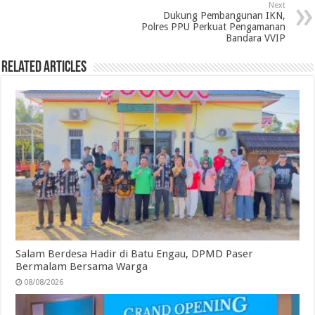
Next
Dukung Pembangunan IKN,
k
n
p
m
Polres PPU Perkuat Pengamanan
Bandara VVIP
Related Articles
Salam Berdesa Hadir di Batu Engau, DPMD Paser
Bermalam Bersama Warga
08/08/2026