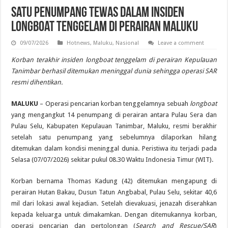
Satu Penumpang Tewas dalam Insiden
Longboat Tenggelam di Perairan Maluku
09/07/2026
Hotnews
,
Maluku
,
Nasional
Leave a comment
Korban terakhir insiden longboat tenggelam di perairan Kepulauan
Tanimbar berhasil ditemukan meninggal dunia sehingga operasi SAR
resmi dihentikan.
MALUKU
– Operasi pencarian korban tenggelamnya sebuah
longboat
yang mengangkut 14 penumpang di perairan antara Pulau Sera dan
Pulau Selu, Kabupaten Kepulauan Tanimbar, Maluku, resmi berakhir
setelah satu penumpang yang sebelumnya dilaporkan hilang
ditemukan dalam kondisi meninggal dunia. Peristiwa itu terjadi pada
Selasa (07/07/2026) sekitar pukul 08.30 Waktu Indonesia Timur (WIT).
Korban bernama Thomas Kadung (42) ditemukan mengapung di
perairan Hutan Bakau, Dusun Tatun Angbabal, Pulau Selu, sekitar 40,6
mil dari lokasi awal kejadian. Setelah dievakuasi, jenazah diserahkan
kepada keluarga untuk dimakamkan. Dengan ditemukannya korban,
operasi pencarian dan pertolongan (
Search and Rescue/SAR
)