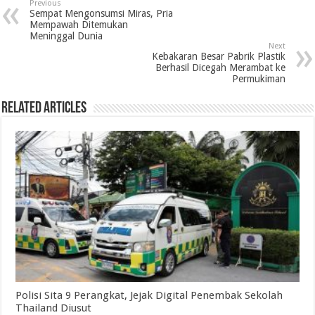
Previous
b
t
e
s
g
l
t
e
Sempat Mengonsumsi Miras, Pria
Mempawah Ditemukan
o
e
d
A
r
Meninggal Dunia
Next
o
r
I
p
a
Kebakaran Besar Pabrik Plastik
Berhasil Dicegah Merambat ke
k
n
p
m
Permukiman
Related Articles
Polisi Sita 9 Perangkat, Jejak Digital Penembak Sekolah
Thailand Diusut