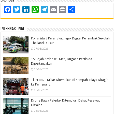
Bagikan
Facebook
Twitter
LinkedIn
WhatsApp
Telegram
Email
Print
Share
Internasional
Polisi Sita 9 Perangkat, Jejak Digital Penembak Sekolah
Thailand Diusut
07/08/2026
15 Gajah Amboseli Mati, Dugaan Pestisida
Dipertanyakan
06/08/2026
Tiket Rp20 Miliar Ditemukan di Sampah, Biaya Ditagih
ke Pemenang
06/08/2026
Drone Bawa Peledak Ditemukan Dekat Pesawat
Ukraina
06/08/2026