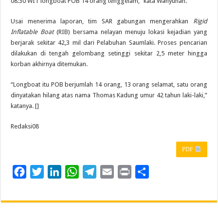
08:30 WIT longboat POB 14 orang tenggelam,” kata Wahyunan.
Usai menerima laporan, tim SAR gabungan mengerahkan
Rigid
Inflatable Boat
(RIB) bersama nelayan menuju lokasi kejadian yang
berjarak sekitar 42,3 mil dari Pelabuhan Saumlaki. Proses pencarian
dilakukan di tengah gelombang setinggi sekitar 2,5 meter hingga
korban akhirnya ditemukan.
“Longboat itu POB berjumlah 14 orang, 13 orang selamat, satu orang
dinyatakan hilang atas nama Thomas Kadung umur 42 tahun laki-laki,”
katanya. []
Redaksi08
PDF
F
T
L
W
T
E
P
S
a
w
i
h
e
m
r
h
c
i
n
a
l
a
i
a
e
t
k
t
e
i
n
r