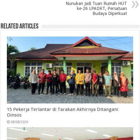
o
r
I
p
a
Nunukan Jadi Tuan Rumah HUT
ke-26 LPADKT, Persatuan
k
n
p
m
Budaya Diperkuat
Related Articles
15 Pekerja Terlantar di Tarakan Akhirnya Ditangani
Dinsos
08/08/2026