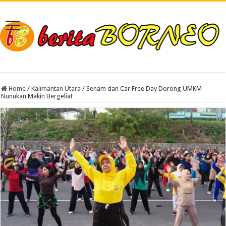
Home
/
Kalimantan Utara
/
Senam dan Car Free Day Dorong UMKM
Nunukan Makin Bergeliat