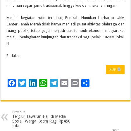
minuman segar, jamu tradisional, hingga kue dan makanan ringan.
Melalui kegiatan rutin tersebut, Pemkab Nunukan berharap UKM
Center Tanah Merah tidak hanya menjadi pusat aktivitas olahraga dan
ruang publik, tetapi juga menjadi titik tumbuh ekonomi masyarakat
melalui peningkatan kunjungan dan transaksi bagi pelaku UMKM lokal.
[]
Redaksi
PDF
F
T
L
W
T
E
P
S
a
w
i
h
e
m
r
h
c
i
n
a
l
a
i
a
e
t
k
t
e
i
n
r
Previous
b
t
e
s
g
l
t
e
Tergiur Tawaran Haji di Media
Sosial, Warga Kotim Rugi Rp450
o
e
d
A
r
Juta
Next