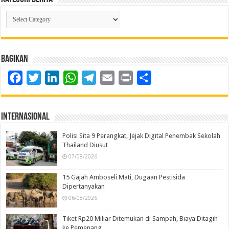
Kategori
Berita
Bagikan
Facebook
Twitter
LinkedIn
WhatsApp
Telegram
Email
Print
Share
Internasional
Polisi Sita 9 Perangkat, Jejak Digital Penembak Sekolah
Thailand Diusut
07/08/2026
15 Gajah Amboseli Mati, Dugaan Pestisida
Dipertanyakan
06/08/2026
Tiket Rp20 Miliar Ditemukan di Sampah, Biaya Ditagih
ke Pemenang