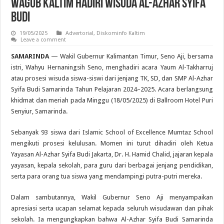
Wagub Kaltim Hadiri Wisuda Al-Azhar Syifa
Budi
19/05/2025
Advertorial
,
Diskominfo Kaltim
Leave a comment
SAMARINDA
— Wakil Gubernur Kalimantan Timur, Seno Aji, bersama
istri, Wahyu Hernaningsih Seno, menghadiri acara Yaum Al-Takharruj
atau prosesi wisuda siswa-siswi dari jenjang TK, SD, dan SMP Al-Azhar
Syifa Budi Samarinda Tahun Pelajaran 2024–2025. Acara berlangsung
khidmat dan meriah pada Minggu (18/05/2025) di Ballroom Hotel Puri
Senyiur, Samarinda.
Sebanyak 93 siswa dari Islamic School of Excellence Mumtaz School
mengikuti prosesi kelulusan. Momen ini turut dihadiri oleh Ketua
Yayasan Al-Azhar Syifa Budi Jakarta, Dr. H. Hamid Chalid, jajaran kepala
yayasan, kepala sekolah, para guru dari berbagai jenjang pendidikan,
serta para orang tua siswa yang mendampingi putra-putri mereka.
Dalam sambutannya, Wakil Gubernur Seno Aji menyampaikan
apresiasi serta ucapan selamat kepada seluruh wisudawan dan pihak
sekolah. Ia mengungkapkan bahwa Al-Azhar Syifa Budi Samarinda