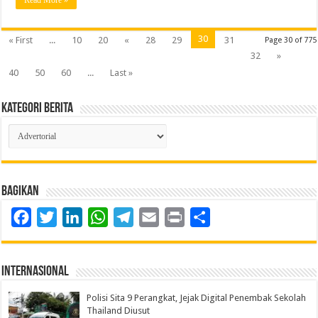
30
« First
...
10
20
«
28
29
31
Page 30 of 775
32
»
40
50
60
...
Last »
Kategori Berita
Kategori
Berita
Bagikan
Facebook
Twitter
LinkedIn
WhatsApp
Telegram
Email
Print
Share
Internasional
Polisi Sita 9 Perangkat, Jejak Digital Penembak Sekolah
Thailand Diusut