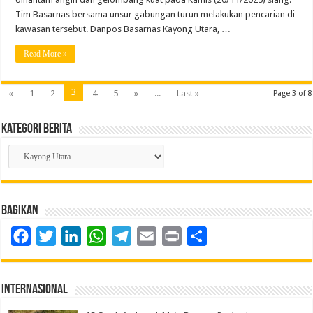
Tim Basarnas bersama unsur gabungan turun melakukan pencarian di
kawasan tersebut. Danpos Basarnas Kayong Utara, …
Read More »
3
«
1
2
4
5
»
...
Last »
Page 3 of 8
Kategori Berita
Kategori
Berita
Bagikan
Facebook
Twitter
LinkedIn
WhatsApp
Telegram
Email
Print
Share
Internasional