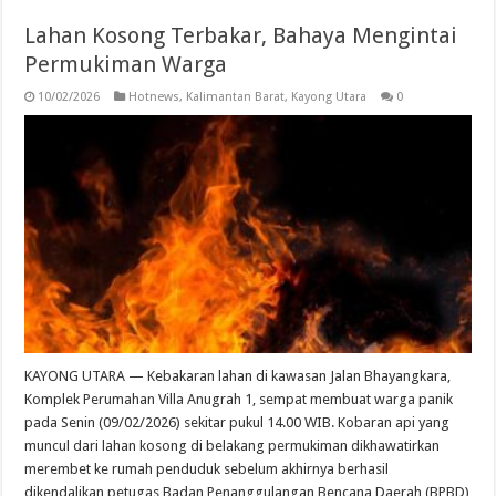
Lahan Kosong Terbakar, Bahaya Mengintai
Permukiman Warga
10/02/2026
Hotnews
,
Kalimantan Barat
,
Kayong Utara
0
KAYONG UTARA — Kebakaran lahan di kawasan Jalan Bhayangkara,
Komplek Perumahan Villa Anugrah 1, sempat membuat warga panik
pada Senin (09/02/2026) sekitar pukul 14.00 WIB. Kobaran api yang
muncul dari lahan kosong di belakang permukiman dikhawatirkan
merembet ke rumah penduduk sebelum akhirnya berhasil
dikendalikan petugas Badan Penanggulangan Bencana Daerah (BPBD)