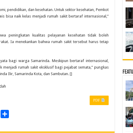
i, pendidikan, dan kesehatan. Untuk sektor kesehatan, Pemkot
s bisa naik kelas menjadi rumah sakit bertaraf internasional,”
a peningkatan kualitas pelayanan kesehatan tidak boleh
akat. Ia menekankan bahwa rumah sakit tersebut harus tetap
yata bagi warga Samarinda. Meskipun bertaraf internasional,
ak menjadi rumah sakit eksklusif bagi pejabat semata,” pungkas
Feat
da Ilir, Samarinda Kota, dan Sambutan. []
ndah
PDF
P
S
r
h
a