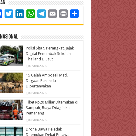
kan
Facebook
Twitter
LinkedIn
WhatsApp
Telegram
Email
Print
Share
rnasional
Polisi Sita 9 Perangkat, Jejak
Digital Penembak Sekolah
Thailand Diusut
07/08/2026
15 Gajah Amboseli Mati,
Dugaan Pestisida
Dipertanyakan
06/08/2026
Tiket Rp20 Miliar Ditemukan di
Sampah, Biaya Ditagih ke
Pemenang
06/08/2026
Drone Bawa Peledak
Ditemukan Dekat Pesawat