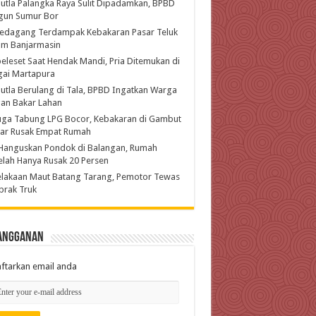
utla Palangka Raya Sulit Dipadamkan, BPBD
gun Sumur Bor
Pedagang Terdampak Kebakaran Pasar Teluk
am Banjarmasin
eleset Saat Hendak Mandi, Pria Ditemukan di
gai Martapura
utla Berulang di Tala, BPBD Ingatkan Warga
an Bakar Lahan
uga Tabung LPG Bocor, Kebakaran di Gambut
jar Rusak Empat Rumah
Hanguskan Pondok di Balangan, Rumah
lah Hanya Rusak 20 Persen
lakaan Maut Batang Tarang, Pemotor Tewas
brak Truk
angganan
ftarkan email anda