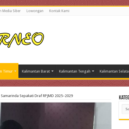
 Media Siber
Lowongan
Kontak Kami
n Timur
Kalimantan Barat
Kalimantan Tengah
Kalimantan Selata
 Samarinda Sepakati Draf RPJMD 2025–2029
Kateg
Kate
Beri