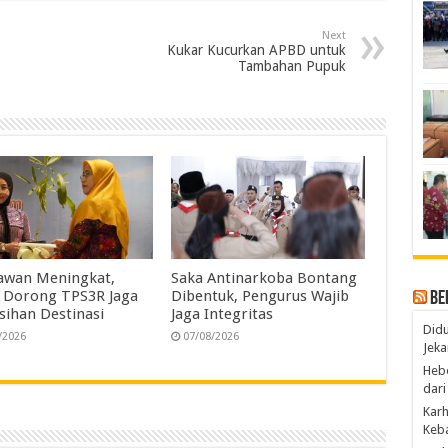
n
r
Next
e
Kukar Kucurkan APBD untuk
Tambahan Pupuk
awan Meningkat,
Saka Antinarkoba Bontang
 Dorong TPS3R Jaga
Dibentuk, Pengurus Wajib
Be
sihan Destinasi
Jaga Integritas
Didu
/2026
07/08/2026
Jeka
Hebo
dari
Karh
Keba