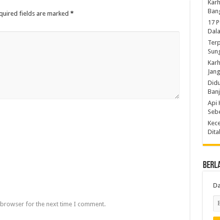
Karh
Ban
quired fields are marked
*
17 
Dal
Terp
Sun
Karh
Jang
Did
Ban
Api 
Sebe
Kece
Dita
Berl
Da
 browser for the next time I comment.