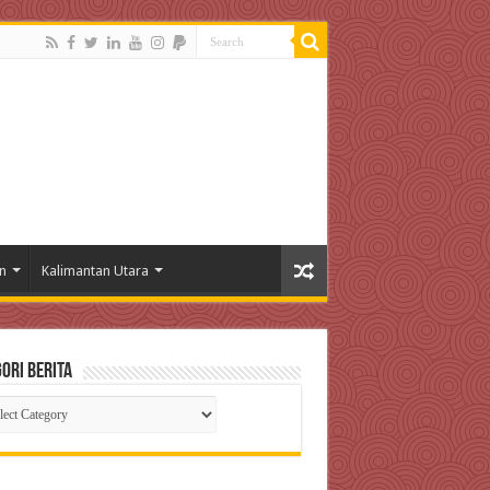
n
Kalimantan Utara
ori Berita
gori
ta