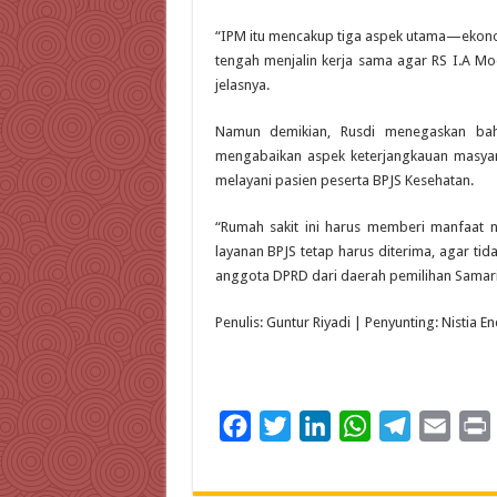
“IPM itu mencakup tiga aspek utama—ekonom
tengah menjalin kerja sama agar RS I.A Moei
jelasnya.
Namun demikian, Rusdi menegaskan bahw
mengabaikan aspek keterjangkauan masyar
melayani pasien peserta BPJS Kesehatan.
“Rumah sakit ini harus memberi manfaat n
layanan BPJS tetap harus diterima, agar tid
anggota DPRD dari daerah pemilihan Samarin
Penulis: Guntur Riyadi | Penyunting: Nistia E
F
T
L
W
T
E
a
w
i
h
e
m
c
i
n
a
l
a
i