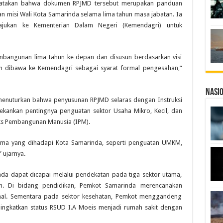
nyatakan bahwa dokumen RPJMD tersebut merupakan panduan
an misi Wali Kota Samarinda selama lima tahun masa jabatan. Ia
ajukan ke Kementerian Dalam Negeri (Kemendagri) untuk
mbangunan lima tahun ke depan dan disusun berdasarkan visi
an dibawa ke Kemendagri sebagai syarat formal pengesahan,”
Nasi
but menuturkan bahwa penyusunan RPJMD selaras dengan Instruksi
ankan pentingnya penguatan sektor Usaha Mikro, Kecil, dan
ks Pembangunan Manusia (IPM).
utama yang dihadapi Kota Samarinda, seperti penguatan UMKM,
 ujarnya.
da dapat dicapai melalui pendekatan pada tiga sektor utama,
an. Di bidang pendidikan, Pemkot Samarinda merencanakan
onal. Sementara pada sektor kesehatan, Pemkot menggandeng
eningkatkan status RSUD I.A Moeis menjadi rumah sakit dengan