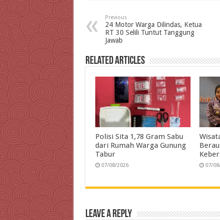
e
t
k
t
e
i
Previous
b
t
e
s
g
l
t
24 Motor Warga Dilindas, Ketua
RT 30 Selili Tuntut Tanggung
o
e
d
A
r
Jawab
o
r
I
p
a
Related Articles
k
n
p
m
Polisi Sita 1,78 Gram Sabu
Wisat
dari Rumah Warga Gunung
Berau
Tabur
Keber
07/08/2026
07/08
Leave a Reply