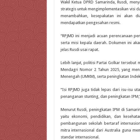
Wakil Ketua DPRD Samarinda, Rusdi, me
strategis untuk mengimplementasikan visi d
menambahkan, kesepakatan ini akan di
mendapatkan pengesahan resmi.
“RPJMD ini menjadi acuan perencanaan pe
serta misi kepala daerah. Dokumen ini ak
jelas Rusdi usai rapat.
Lebih lanjut, politisi Partai Golkar terse
Mendagri Nomor 2 Tahun 2025, yang menek
Menengah (UMKM), serta peningkatan Inde
“Isi RPJMD juga tidak lepas dari isu-isu 
penanganan stunting, dan peningkatan IPM,”
Menurut Rusdi, peningkatan IPM di Samarin
yaitu ekonomi, pendidikan, dan kesehat
pembangunan sekolah bertaraf internasi
mitra internasional dari Australia guna m
standar internasional.