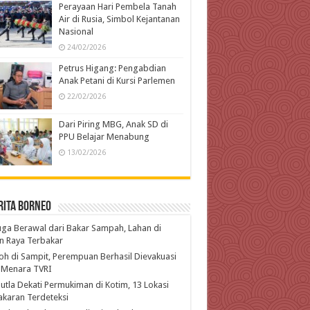
Perayaan Hari Pembela Tanah
Air di Rusia, Simbol Kejantanan
Nasional
24/02/2026
Petrus Higang: Pengabdian
Anak Petani di Kursi Parlemen
22/02/2026
Dari Piring MBG, Anak SD di
PPU Belajar Menabung
13/02/2026
rita Borneo
ga Berawal dari Bakar Sampah, Lahan di
n Raya Terbakar
h di Sampit, Perempuan Berhasil Dievakuasi
 Menara TVRI
utla Dekati Permukiman di Kotim, 13 Lokasi
karan Terdeteksi