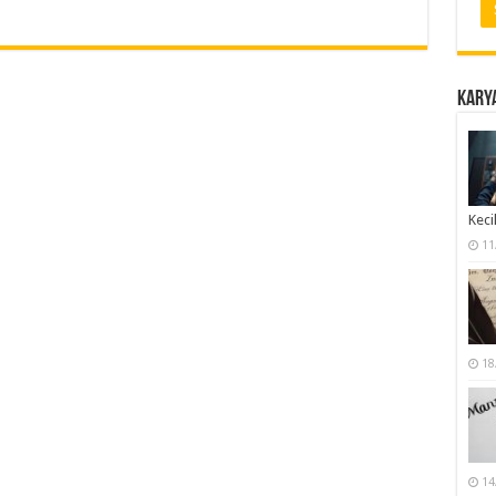
Karya
Keci
11
18
14