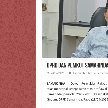
DPRD dan Pemkot Samarinda
24/04/2025
Kalimantan Timur
,
Samarin
SAMARINDA
— Dewan Perwakilan Rakyat 
telah mencapai kesepakatan atas draf aw
Samarinda periode 2025–2029. Kesepakat
Gedung DPRD Samarinda, Rabu (23/04/2025