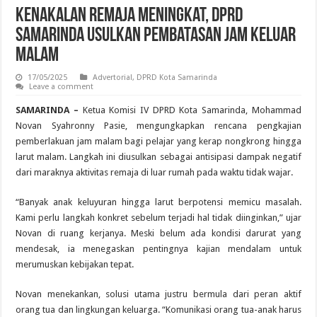
Kenakalan Remaja Meningkat, DPRD
Samarinda Usulkan Pembatasan Jam Keluar
Malam
17/05/2025
Advertorial
,
DPRD Kota Samarinda
Leave a comment
SAMARINDA –
Ketua Komisi IV DPRD Kota Samarinda, Mohammad
Novan Syahronny Pasie, mengungkapkan rencana pengkajian
pemberlakuan jam malam bagi pelajar yang kerap nongkrong hingga
larut malam. Langkah ini diusulkan sebagai antisipasi dampak negatif
dari maraknya aktivitas remaja di luar rumah pada waktu tidak wajar.
“Banyak anak keluyuran hingga larut berpotensi memicu masalah.
Kami perlu langkah konkret sebelum terjadi hal tidak diinginkan,” ujar
Novan di ruang kerjanya. Meski belum ada kondisi darurat yang
mendesak, ia menegaskan pentingnya kajian mendalam untuk
merumuskan kebijakan tepat.
Novan menekankan, solusi utama justru bermula dari peran aktif
orang tua dan lingkungan keluarga. “Komunikasi orang tua-anak harus