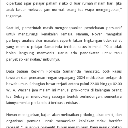
diperkuat agar pelajar paham risiko di luar rumah malam hari. Jika
anak keluar melewati jam normal, orang tua wajib mengingatkan,”
tegasnya.
Saat ini, pemerintah masih mengedepankan pendekatan persuasif
untuk mengurangi kenakalan remaja. Namun, Novan mengakui
perlunya analisis akar masalah, seperti faktor lingkungan tidak sehat
yang memicu pelajar Samarinda terlibat kasus kriminal. “Kita tidak
boleh langsung memvonis. Harus ada pendekatan untuk tahu
penyebab kenakalan,” imbuhnya.
Data Satuan Reskrim Polresta Samarinda mencatat, 65% kasus
tawuran dan pencurian ringan sepanjang 2024 melibatkan pelajar di
bawah umur. Sebagian besar terjadi antara pukul 22.00 hingga 02.00
WITA. Wacana jam malam ini menuai pro-kontra di kalangan orang
tua. Sebagian mendukung sebagai bentuk perlindungan, sementara
lainnya menilai perlu solusi berbasis edukasi.
Novan menegaskan, kajian akan melibatkan psikolog, akademisi, dan
organisasi pemuda untuk memastikan kebijakan tidak bersifat
represif. “Tujuannya preventif, bukan menghukum. Kami ingin ciptakan