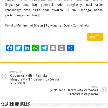
lingkungan aman bagi generasi muda,” pungkasnya. Hasil kajian
rencananya akan dirilis pada triwulan III 2025 sebagai bahan
pertimbangan regulasi. []
Penulis: Muhammad Ikhsan | Penyunting : Ovelia Carmelinda
PDF
F
T
L
W
T
E
P
S
a
w
i
h
e
m
r
h
c
i
n
a
l
a
i
a
e
t
k
t
e
i
n
r
Previous
b
t
e
s
g
l
t
e
Gubernur Kaltim Resmikan
Masjid SMKN 1 Samarinda Senilai
o
e
d
A
r
RP2 Miliar
Next
o
r
I
p
a
Jejak Uang Haram Rita Widyasari
Terendus di Jakarta
k
n
p
m
Related Articles