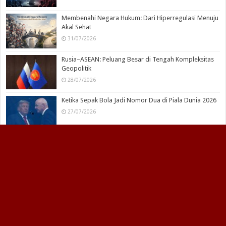
Membenahi Negara Hukum: Dari Hiperregulasi Menuju
Akal Sehat
31/07/2026
Rusia–ASEAN: Peluang Besar di Tengah Kompleksitas
Geopolitik
28/07/2026
Ketika Sepak Bola Jadi Nomor Dua di Piala Dunia 2026
27/07/2026
Ekosida Arktik: Saat Kebijakan Barat Mengancam Alam
Utara dan Hak Masyarakat Adat
07/07/2026
Published by
PT Media Maju Bersama Bangsa
| Powered by
Firma Hukum