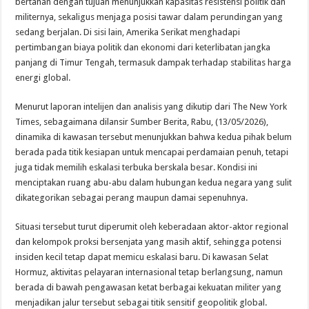
bertahan dengan tujuan menunjukkan kapasitas resistensi politik dan
militernya, sekaligus menjaga posisi tawar dalam perundingan yang
sedang berjalan. Di sisi lain, Amerika Serikat menghadapi
pertimbangan biaya politik dan ekonomi dari keterlibatan jangka
panjang di Timur Tengah, termasuk dampak terhadap stabilitas harga
energi global.
Menurut laporan intelijen dan analisis yang dikutip dari The New York
Times, sebagaimana dilansir Sumber Berita, Rabu, (13/05/2026),
dinamika di kawasan tersebut menunjukkan bahwa kedua pihak belum
berada pada titik kesiapan untuk mencapai perdamaian penuh, tetapi
juga tidak memilih eskalasi terbuka berskala besar. Kondisi ini
menciptakan ruang abu-abu dalam hubungan kedua negara yang sulit
dikategorikan sebagai perang maupun damai sepenuhnya.
Situasi tersebut turut diperumit oleh keberadaan aktor-aktor regional
dan kelompok proksi bersenjata yang masih aktif, sehingga potensi
insiden kecil tetap dapat memicu eskalasi baru. Di kawasan Selat
Hormuz, aktivitas pelayaran internasional tetap berlangsung, namun
berada di bawah pengawasan ketat berbagai kekuatan militer yang
menjadikan jalur tersebut sebagai titik sensitif geopolitik global.