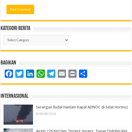
Kategori Berita
Kategori
Berita
Bagikan
Facebook
Twitter
LinkedIn
WhatsApp
Telegram
Email
Print
Share
Internasional
Serangan Rudal Hantam Kapal ADNOC di Selat Hormuz
08/08/2026
Angin 216 Km/Jam Terjang Jepang, Topan Dolphin Kini