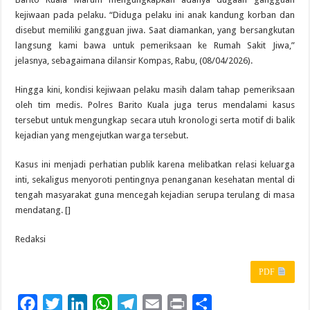
kejiwaan pada pelaku. “Diduga pelaku ini anak kandung korban dan
disebut memiliki gangguan jiwa. Saat diamankan, yang bersangkutan
langsung kami bawa untuk pemeriksaan ke Rumah Sakit Jiwa,”
jelasnya, sebagaimana dilansir Kompas, Rabu, (08/04/2026).
Hingga kini, kondisi kejiwaan pelaku masih dalam tahap pemeriksaan
oleh tim medis. Polres Barito Kuala juga terus mendalami kasus
tersebut untuk mengungkap secara utuh kronologi serta motif di balik
kejadian yang mengejutkan warga tersebut.
Kasus ini menjadi perhatian publik karena melibatkan relasi keluarga
inti, sekaligus menyoroti pentingnya penanganan kesehatan mental di
tengah masyarakat guna mencegah kejadian serupa terulang di masa
mendatang. []
Redaksi
PDF
F
T
L
W
T
E
P
S