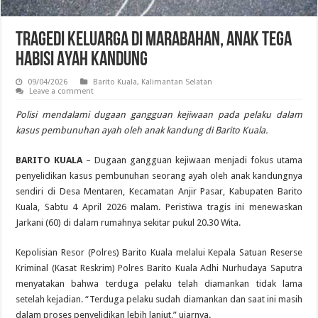
Tragedi Keluarga di Marabahan, Anak Tega
Habisi Ayah Kandung
09/04/2026
Barito Kuala
,
Kalimantan Selatan
Leave a comment
Polisi mendalami dugaan gangguan kejiwaan pada pelaku dalam
kasus pembunuhan ayah oleh anak kandung di Barito Kuala.
BARITO KUALA
– Dugaan gangguan kejiwaan menjadi fokus utama
penyelidikan kasus pembunuhan seorang ayah oleh anak kandungnya
sendiri di Desa Mentaren, Kecamatan Anjir Pasar, Kabupaten Barito
Kuala, Sabtu 4 April 2026 malam. Peristiwa tragis ini menewaskan
Jarkani (60) di dalam rumahnya sekitar pukul 20.30 Wita.
Kepolisian Resor (Polres) Barito Kuala melalui Kepala Satuan Reserse
Kriminal (Kasat Reskrim) Polres Barito Kuala Adhi Nurhudaya Saputra
menyatakan bahwa terduga pelaku telah diamankan tidak lama
setelah kejadian. “Terduga pelaku sudah diamankan dan saat ini masih
dalam proses penyelidikan lebih lanjut,” ujarnya.