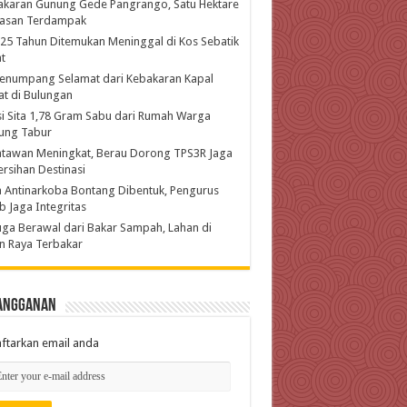
akaran Gunung Gede Pangrango, Satu Hektare
asan Terdampak
 25 Tahun Ditemukan Meninggal di Kos Sebatik
t
enumpang Selamat dari Kebakaran Kapal
t di Bulungan
si Sita 1,78 Gram Sabu dari Rumah Warga
ung Tabur
atawan Meningkat, Berau Dorong TPS3R Jaga
rsihan Destinasi
 Antinarkoba Bontang Dibentuk, Pengurus
b Jaga Integritas
ga Berawal dari Bakar Sampah, Lahan di
n Raya Terbakar
angganan
ftarkan email anda