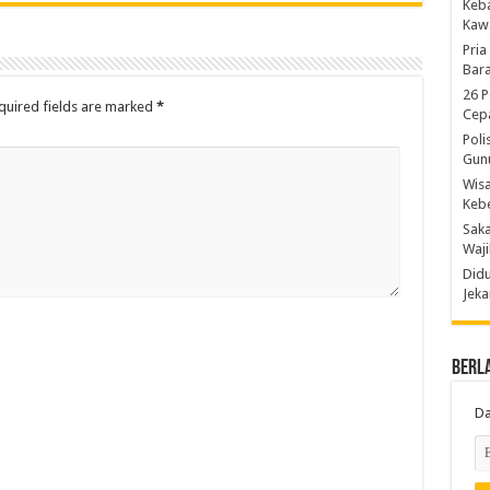
Keb
Kaw
Pria
Bara
26 P
quired fields are marked
*
Cepa
Poli
Gun
Wis
Kebe
Saka
Waji
Didu
Jeka
Berl
Da