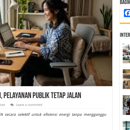
Bagi
Inte
, Pelayanan Publik Tetap Jalan
atan
Leave a comment
secara selektif untuk efisiensi energi tanpa mengganggu