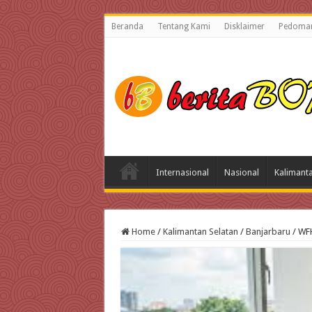
Beranda
Tentang Kami
Disklaimer
Pedoman
Internasional
Nasional
Kalimant
Home
/
Kalimantan Selatan
/
Banjarbaru
/
WFH