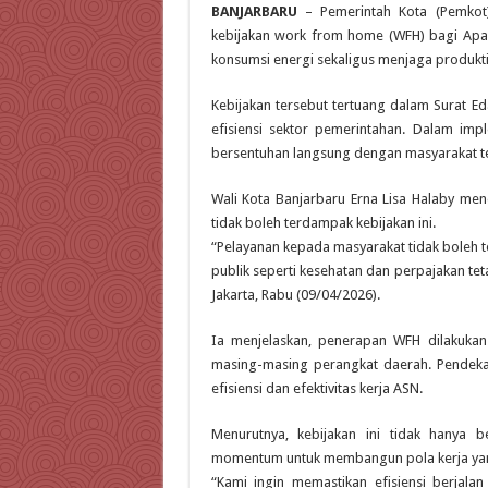
BANJARBARU
– Pemerintah Kota (Pemkot) 
kebijakan work from home (WFH) bagi Apar
konsumsi energi sekaligus menjaga produkti
Kebijakan tersebut tertuang dalam Surat Eda
efisiensi sektor pemerintahan. Dalam imp
bersentuhan langsung dengan masyarakat te
Wali Kota Banjarbaru Erna Lisa Halaby me
tidak boleh terdampak kebijakan ini.
“Pelayanan kepada masyarakat tidak boleh 
publik seperti kesehatan dan perpajakan tet
Jakarta, Rabu (09/04/2026).
Ia menjelaskan, penerapan WFH dilakuka
masing-masing perangkat daerah. Pendek
efisiensi dan efektivitas kerja ASN.
Menurutnya, kebijakan ini tidak hanya 
momentum untuk membangun pola kerja yang
“Kami ingin memastikan efisiensi berjalan