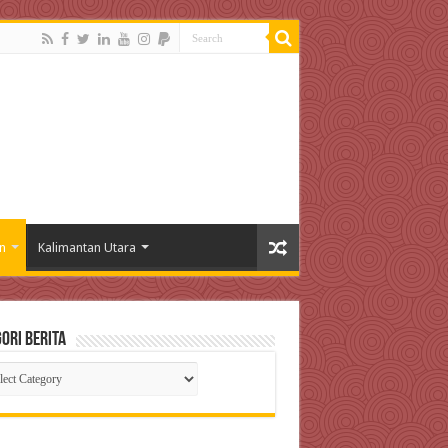
n
Kalimantan Utara
ori Berita
gori
ta