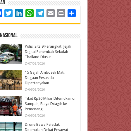
kan
Facebook
Twitter
LinkedIn
WhatsApp
Telegram
Email
Print
Share
rnasional
Polisi Sita 9 Perangkat, Jejak
Digital Penembak Sekolah
Thailand Diusut
07/08/2026
15 Gajah Amboseli Mati,
Dugaan Pestisida
Dipertanyakan
06/08/2026
Tiket Rp20 Miliar Ditemukan di
Sampah, Biaya Ditagih ke
Pemenang
06/08/2026
Drone Bawa Peledak
Ditemukan Dekat Pesawat