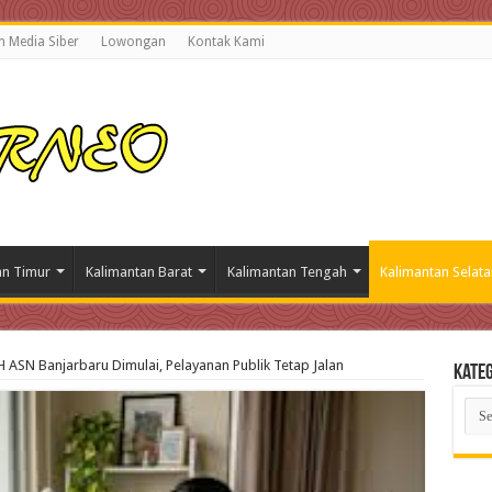
 Media Siber
Lowongan
Kontak Kami
an Timur
Kalimantan Barat
Kalimantan Tengah
Kalimantan Selata
 ASN Banjarbaru Dimulai, Pelayanan Publik Tetap Jalan
Kateg
Kate
Beri