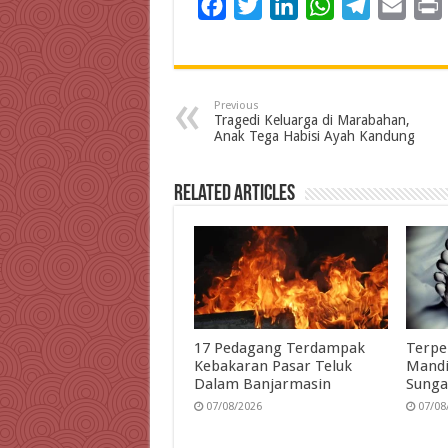
F
T
L
W
T
E
a
w
i
h
e
m
c
i
n
a
l
a
i
e
t
k
t
e
i
Previous
b
t
e
s
g
l
t
Tragedi Keluarga di Marabahan,
Anak Tega Habisi Ayah Kandung
o
e
d
A
r
o
r
I
p
a
Related Articles
k
n
p
m
17 Pedagang Terdampak
Terpe
Kebakaran Pasar Teluk
Mandi
Dalam Banjarmasin
Sunga
07/08/2026
07/08