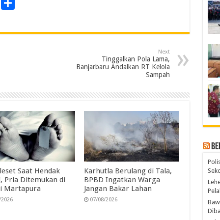
P
S
r
h
a
n
r
Next
e
Tinggalkan Pola Lama,
Banjarbaru Andalkan RT Kelola
Sampah
Be
Poli
leset Saat Hendak
Karhutla Berulang di Tala,
Seko
, Pria Ditemukan di
BPBD Ingatkan Warga
Lehe
i Martapura
Jangan Bakar Lahan
Pela
/2026
07/08/2026
Bawa
Diba