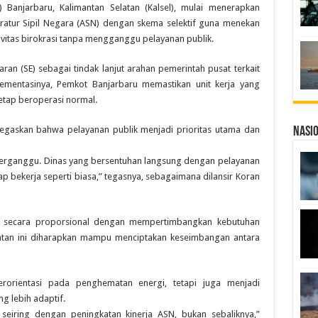
Banjarbaru, Kalimantan Selatan (Kalsel), mulai menerapkan
atur Sipil Negara (ASN) dengan skema selektif guna menekan
vitas birokrasi tanpa mengganggu pelayanan publik.
ran (SE) sebagai tindak lanjut arahan pemerintah pusat terkait
lementasinya, Pemkot Banjarbaru memastikan unit kerja yang
tap beroperasi normal.
negaskan bahwa pelayanan publik menjadi prioritas utama dan
Nasi
terganggu. Dinas yang bersentuhan langsung dengan pelayanan
ap bekerja seperti biasa,” tegasnya, sebagaimana dilansir Koran
n secara proporsional dengan mempertimbangkan kebutuhan
atan ini diharapkan mampu menciptakan keseimbangan antara
berorientasi pada penghematan energi, tetapi juga menjadi
 lebih adaptif.
 seiring dengan peningkatan kinerja ASN, bukan sebaliknya,”