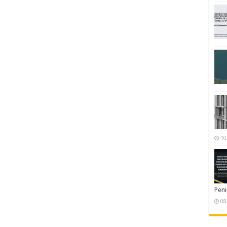
10
Pen
08