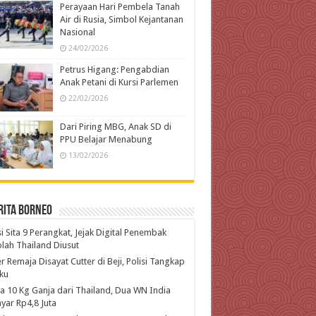
Perayaan Hari Pembela Tanah
Air di Rusia, Simbol Kejantanan
Nasional
24/02/2026
Petrus Higang: Pengabdian
Anak Petani di Kursi Parlemen
22/02/2026
Dari Piring MBG, Anak SD di
PPU Belajar Menabung
13/02/2026
rita Borneo
si Sita 9 Perangkat, Jejak Digital Penembak
lah Thailand Diusut
r Remaja Disayat Cutter di Beji, Polisi Tangkap
ku
 10 Kg Ganja dari Thailand, Dua WN India
yar Rp4,8 Juta