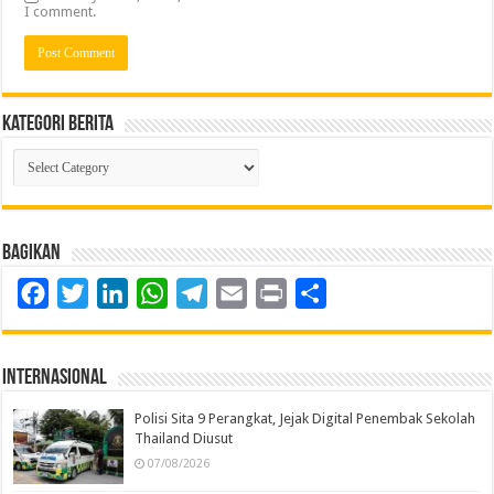
I comment.
Kategori Berita
Kategori
Berita
Bagikan
Facebook
Twitter
LinkedIn
WhatsApp
Telegram
Email
Print
Share
Internasional
Polisi Sita 9 Perangkat, Jejak Digital Penembak Sekolah
Thailand Diusut
07/08/2026