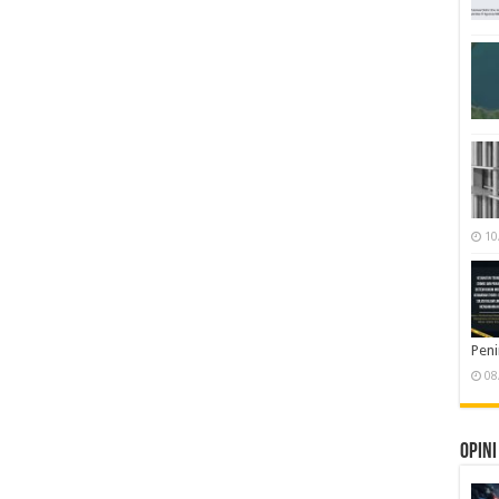
10
Pen
08
Opini