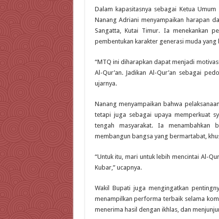
Dalam kapasitasnya sebagai Ketua Umum 
Nanang Adriani menyampaikan harapan da
Sangatta, Kutai Timur. Ia menekankan pe
pembentukan karakter generasi muda yang be
“MTQ ini diharapkan dapat menjadi motivasi
Al-Qur’an. Jadikan Al-Qur’an sebagai ped
ujarnya.
Nanang menyampaikan bahwa pelaksanaan 
tetapi juga sebagai upaya memperkuat sy
tengah masyarakat. Ia menambahkan b
membangun bangsa yang bermartabat, khusus
“Untuk itu, mari untuk lebih mencintai Al-
Kubar,” ucapnya.
Wakil Bupati juga mengingatkan pentingn
menampilkan performa terbaik selama kompe
menerima hasil dengan ikhlas, dan menjunjung