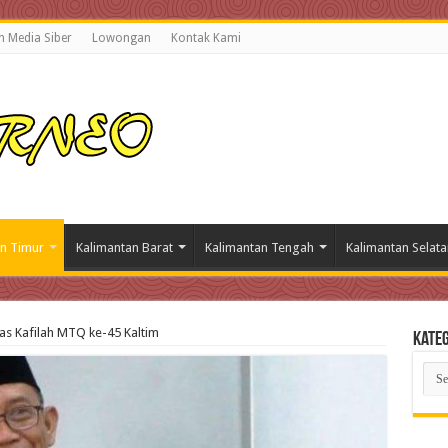
 Media Siber
Lowongan
Kontak Kami
n Timur
Kalimantan Barat
Kalimantan Tengah
Kalimantan Selata
s Kafilah MTQ ke-45 Kaltim
Kateg
Kate
Beri