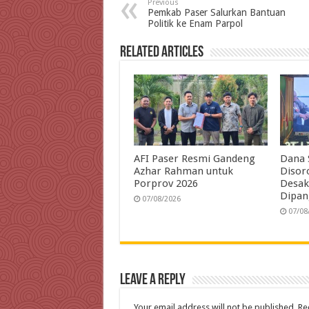
Previous
b
t
e
s
g
l
t
Pemkab Paser Salurkan Bantuan
Politik ke Enam Parpol
o
e
d
A
r
o
r
I
p
a
Related Articles
k
n
p
m
AFI Paser Resmi Gandeng
Dana 
Azhar Rahman untuk
Disor
Porprov 2026
Desak
Dipan
07/08/2026
07/08
Leave a Reply
Your email address will not be published.
Re