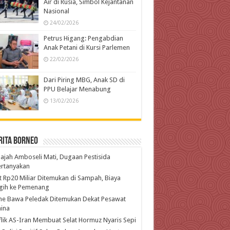
Air di Rusia, Simbol Kejantanan
Nasional
24/02/2026
Petrus Higang: Pengabdian
Anak Petani di Kursi Parlemen
22/02/2026
Dari Piring MBG, Anak SD di
PPU Belajar Menabung
13/02/2026
rita Borneo
ajah Amboseli Mati, Dugaan Pestisida
ertanyakan
t Rp20 Miliar Ditemukan di Sampah, Biaya
gih ke Pemenang
ne Bawa Peledak Ditemukan Dekat Pesawat
ina
lik AS-Iran Membuat Selat Hormuz Nyaris Sepi