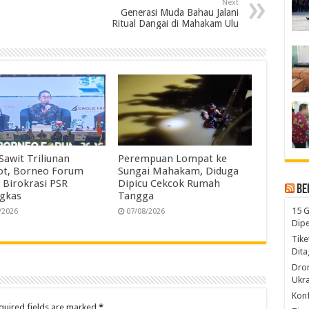
Next
e
Generasi Muda Bahau Jalani
Ritual Dangai di Mahakam Ulu
Sawit Triliunan
Perempuan Lompat ke
ot, Borneo Forum
Sungai Mahakam, Diduga
 Birokrasi PSR
Dipicu Cekcok Rumah
Be
gkas
Tangga
15 G
/2026
07/08/2026
Dip
Tike
Dita
Dro
Ukra
Konf
quired fields are marked
*