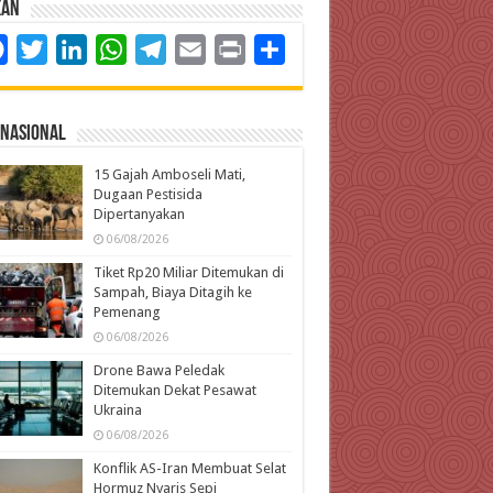
kan
Facebook
Twitter
LinkedIn
WhatsApp
Telegram
Email
Print
Share
rnasional
15 Gajah Amboseli Mati,
Dugaan Pestisida
Dipertanyakan
06/08/2026
Tiket Rp20 Miliar Ditemukan di
Sampah, Biaya Ditagih ke
Pemenang
06/08/2026
Drone Bawa Peledak
Ditemukan Dekat Pesawat
Ukraina
06/08/2026
Konflik AS-Iran Membuat Selat
Hormuz Nyaris Sepi