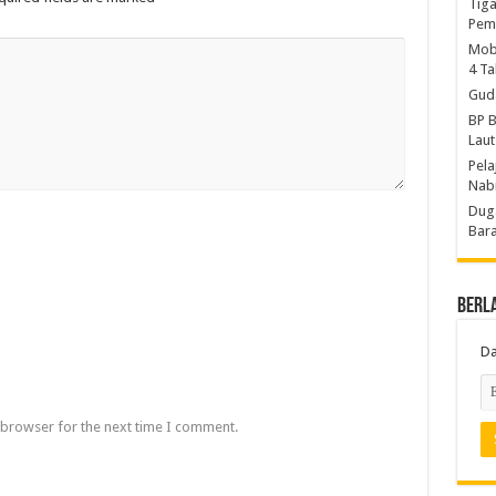
Tiga
Pem
Mobi
4 T
Gud
BP B
Laut
Pela
Nab
Duga
Bara
Berl
Da
 browser for the next time I comment.