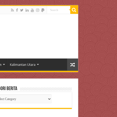
n
Kalimantan Utara
ori Berita
gori
ta