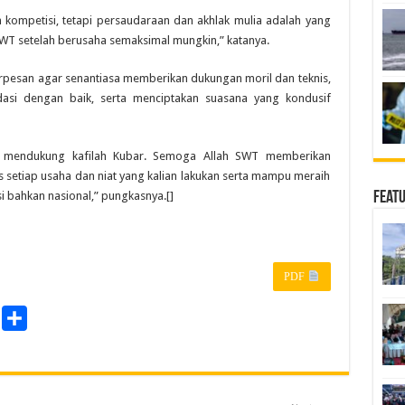
 kompetisi, tetapi persaudaraan dan akhlak mulia adalah yang
SWT setelah berusaha semaksimal mungkin,” katanya.
rpesan agar senantiasa memberikan dukungan moril dan teknis,
asi dengan baik, serta menciptakan suasana yang kondusif
 mendukung kafilah Kubar. Semoga Allah SWT memberikan
 setiap usaha dan niat yang kalian lakukan serta mampu meraih
i bahkan nasional,” pungkasnya.[]
Feat
PDF
P
S
r
h
a
n
r