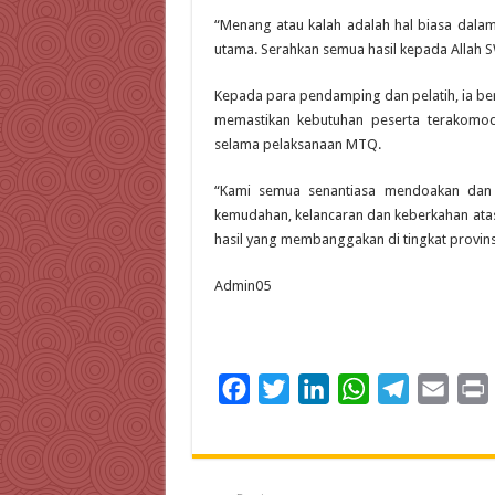
“Menang atau kalah adalah hal biasa dalam
utama. Serahkan semua hasil kepada Allah 
Kepada para pendamping dan pelatih, ia be
memastikan kebutuhan peserta terakomod
selama pelaksanaan MTQ.
“Kami semua senantiasa mendoakan dan
kemudahan, kelancaran dan keberkahan atas
hasil yang membanggakan di tingkat provins
Admin05
F
T
L
W
T
E
a
w
i
h
e
m
c
i
n
a
l
a
i
e
t
k
t
e
i