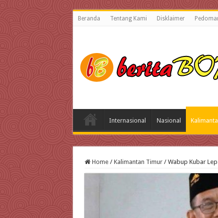
Beranda
Tentang Kami
Disklaimer
Pedoman
Internasional
Nasional
Kalimanta
Home
/
Kalimantan Timur
/
Wabup Kubar Lepa