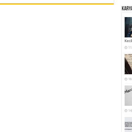
Karya
Keci
11
18
14