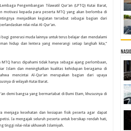
Lembaga Pengembangan Tilawatil Qur’an (LPTQ) Kutai Barat,
n motivasi kepada para peserta MTQ yang akan berlomba di
ntingnya menjadikan kegiatan tersebut sebagai bagian dari
rlandaskan nilai-nilai Al-Qur’an.
 bagi generasi muda lainnya untuk terus belajar dan mendalami
oman hidup dan lentera yang menerangi setiap langkah kita,”
Nasi
MTQ harus dipahami tidak hanya sebagai ajang perlombaan,
iar Islam dan meningkatkan kualitas kehidupan beragama di
ahwa mencintai Al-Qur’an merupakan bagian dari upaya
nya di wilayah Kutai Barat.
Qur’an demi bangsa yang bermartabat di Bumi Etam, khususnya di
ya menjaga kesehatan dan kesiapan fisik peserta agar dapat
tisi. Ia mengajak seluruh peserta untuk bersikap rendah hati,
 tinggi nilai-nilai ukhuwah Islamiyah.