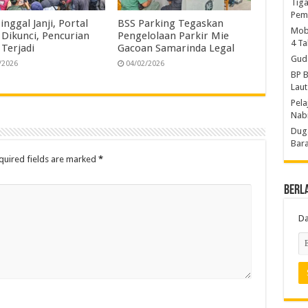
Tiga
Pem
Tinggal Janji, Portal
BSS Parking Tegaskan
Mobi
 Dikunci, Pencurian
Pengelolaan Parkir Mie
4 T
 Terjadi
Gacoan Samarinda Legal
Gud
/2026
04/02/2026
BP B
Laut
Pela
Nab
Duga
Bara
quired fields are marked
*
Berl
Da