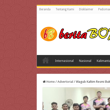
Beranda
Tentang Kami
Disklaimer
Pedoman
Internasional
Nasional
Kalimant
Home
/
Advertorial
/
Wagub Kaltim Resmi Buka