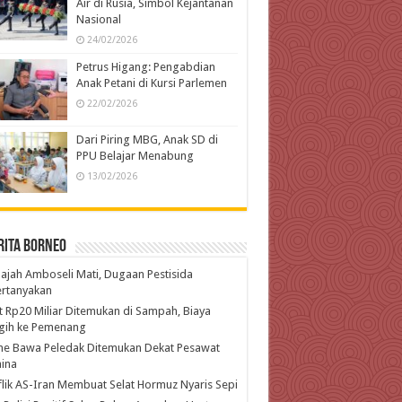
Air di Rusia, Simbol Kejantanan
Nasional
24/02/2026
Petrus Higang: Pengabdian
Anak Petani di Kursi Parlemen
22/02/2026
Dari Piring MBG, Anak SD di
PPU Belajar Menabung
13/02/2026
rita Borneo
ajah Amboseli Mati, Dugaan Pestisida
ertanyakan
t Rp20 Miliar Ditemukan di Sampah, Biaya
gih ke Pemenang
ne Bawa Peledak Ditemukan Dekat Pesawat
ina
lik AS-Iran Membuat Selat Hormuz Nyaris Sepi