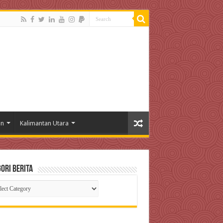
an
Kalimantan Utara
ori Berita
gori
ta