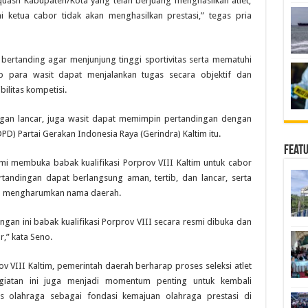
uash Kabupaten/Kota yang telah berjuang menghasilkan atlet,
i ketua cabor tidak akan menghasilkan prestasi,” tegas pria
g bertanding agar menjunjung tinggi sportivitas serta mematuhi
ap para wasit dapat menjalankan tugas secara objektif dan
ilitas kompetisi.
ngan lancar, juga wasit dapat memimpin pertandingan dengan
PD) Partai Gerakan Indonesia Raya (Gerindra) Kaltim itu.
Feat
i membuka babak kualifikasi Porprov VIII Kaltim untuk cabor
tandingan dapat berlangsung aman, tertib, dan lancar, serta
mpu mengharumkan nama daerah.
gan ini babak kualifikasi Porprov VIII secara resmi dibuka dan
,” kata Seno.
v VIII Kaltim, pemerintah daerah berharap proses seleksi atlet
egiatan ini juga menjadi momentum penting untuk kembali
as olahraga sebagai fondasi kemajuan olahraga prestasi di