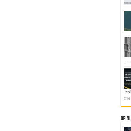
10
Pen
08
Opini