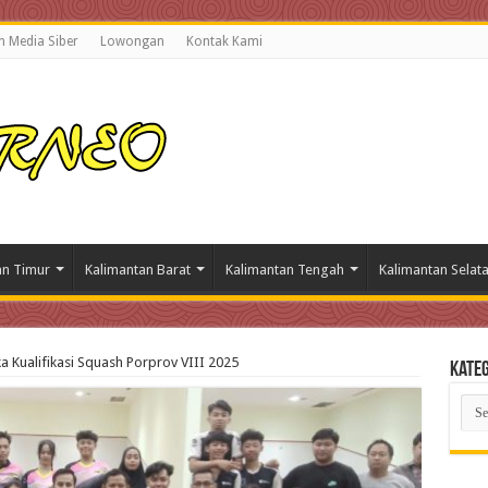
 Media Siber
Lowongan
Kontak Kami
an Timur
Kalimantan Barat
Kalimantan Tengah
Kalimantan Selat
 Kualifikasi Squash Porprov VIII 2025
Kateg
Kate
Beri