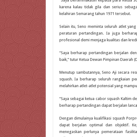
“Saya berterimakasih kepada para Ketua Sq
karena kalau tidak gila dan serius sebaga
kelahiran Semarang tahun 1971 tersebut.
Selain itu, Seno meminta seluruh atlet yan
peraturan pertandingan. Ia juga berhar
profesional demi menjaga kualitas dan kredib
“Saya berharap pertandingan berjalan de
baik,” tutur Ketua Dewan Pimpinan Daerah (D
Menutup sambutannya, Seno Aji secara resm
squash. Ia berharap seluruh rangkaian per
melahirkan atlet-atlet potensial yang ma
“Saya sebagai ketua cabor squash Kaltim den
berharap pertandingan dapat berjalan lancar
Dengan dimulainya kualifikasi squash Porpro
dapat berjalan optimal dan objektif. K
menegaskan perlunya pemerataan fasilit