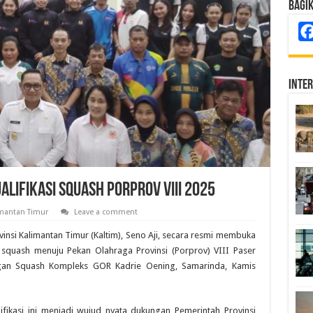
Bagi
Inte
lifikasi Squash Porprov VIII 2025
imantan Timur
Leave a comment
insi Kalimantan Timur (Kaltim), Seno Aji, secara resmi membuka
 squash menuju Pekan Olahraga Provinsi (Porprov) VIII Paser
angan Squash Kompleks GOR Kadrie Oening, Samarinda, Kamis
fikasi ini menjadi wujud nyata dukungan Pemerintah Provinsi