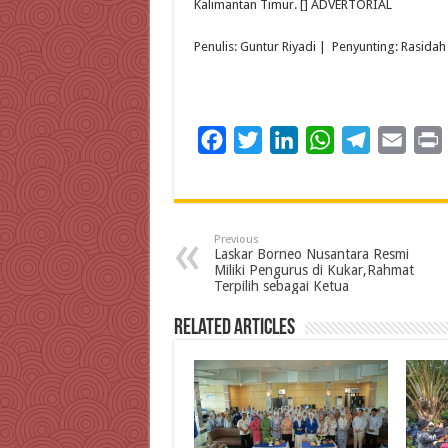
Kalimantan Timur. [] ADVERTORIAL
Penulis: Guntur Riyadi | Penyunting: Rasidah
F
T
L
W
T
E
a
w
i
h
e
m
c
i
n
a
l
a
i
e
t
k
t
e
i
Previous
b
t
e
s
g
l
t
Laskar Borneo Nusantara Resmi
Miliki Pengurus di Kukar,Rahmat
o
e
d
A
r
Terpilih sebagai Ketua
o
r
I
p
a
Related Articles
k
n
p
m