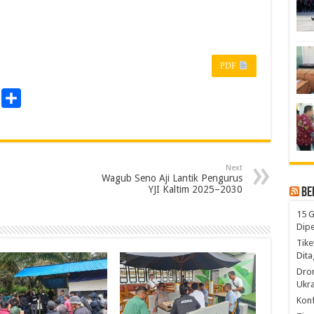
PDF
P
S
r
h
a
n
r
Next
e
Wagub Seno Aji Lantik Pengurus
YJI Kaltim 2025–2030
Be
15 G
Dip
Tike
Dita
Dro
Ukra
Konf