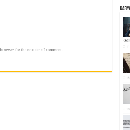
Karya
Keci
11
 browser for the next time I comment.
18
14