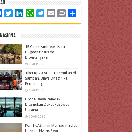
kan
Facebook
Twitter
LinkedIn
WhatsApp
Telegram
Email
Print
Share
rnasional
15 Gajah Amboseli Mati,
Dugaan Pestisida
Dipertanyakan
06/08/2026
Tiket Rp20 Miliar Ditemukan di
Sampah, Biaya Ditagih ke
Pemenang
06/08/2026
Drone Bawa Peledak
Ditemukan Dekat Pesawat
Ukraina
06/08/2026
Konflik AS-Iran Membuat Selat
Hormuz Nyaris Sepi