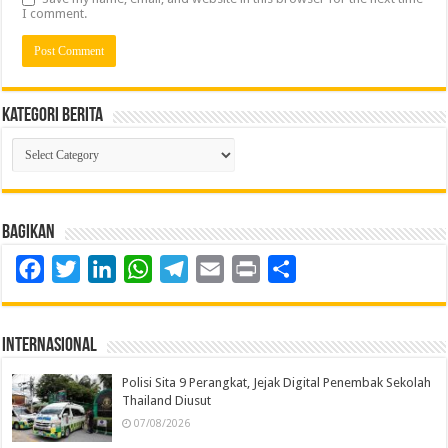
I comment.
Kategori Berita
Kategori
Berita
Bagikan
Facebook
Twitter
LinkedIn
WhatsApp
Telegram
Email
Print
Share
Internasional
Polisi Sita 9 Perangkat, Jejak Digital Penembak Sekolah
Thailand Diusut
07/08/2026