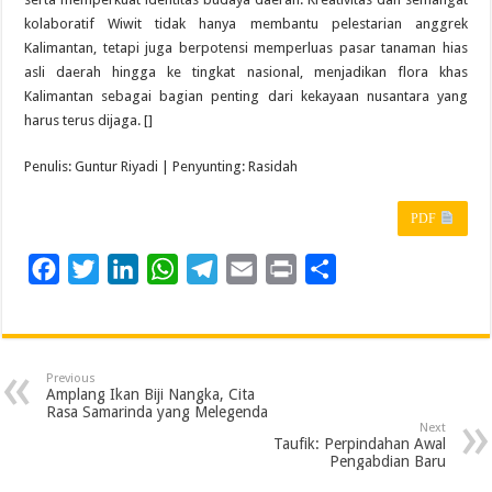
kolaboratif Wiwit tidak hanya membantu pelestarian anggrek
Kalimantan, tetapi juga berpotensi memperluas pasar tanaman hias
asli daerah hingga ke tingkat nasional, menjadikan flora khas
Kalimantan sebagai bagian penting dari kekayaan nusantara yang
harus terus dijaga. []
Penulis: Guntur Riyadi | Penyunting: Rasidah
PDF
F
T
L
W
T
E
P
S
a
w
i
h
e
m
r
h
c
i
n
a
l
a
i
a
e
t
k
t
e
i
n
r
Previous
b
t
e
s
g
l
t
e
Amplang Ikan Biji Nangka, Cita
Rasa Samarinda yang Melegenda
o
e
d
A
r
Next
Taufik: Perpindahan Awal
o
r
I
p
a
Pengabdian Baru
k
n
p
m