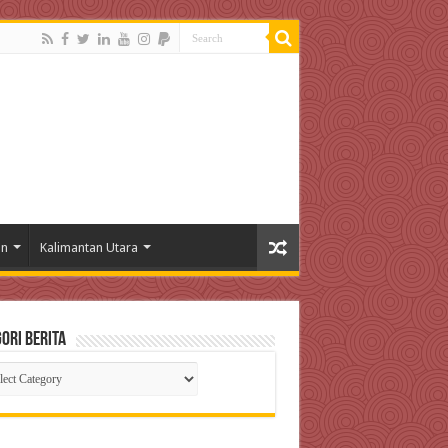
an
Kalimantan Utara
ori Berita
gori
ta