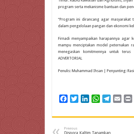
Timur. Kabid Kawasan dan Agribisnis, Ihya
program serta mekanisme bantuan dan pen
“Program ini dirancang agar masyarakat t
dalam pengelolaan pangan dan ekonomi kelu
Firnadi menyampaikan harapannya agar k
mampu menciptakan model peternakan raky
menegaskan komitmennya untuk terus m
ADVERTORIAL
Penulis: Muhammad Ihsan | Penyunting: Ras
F
T
L
W
T
E
a
w
i
h
e
m
c
i
n
a
l
a
i
e
t
k
t
e
i
Previous
b
t
e
s
g
l
t
Dispora Kaltim Tanamkan