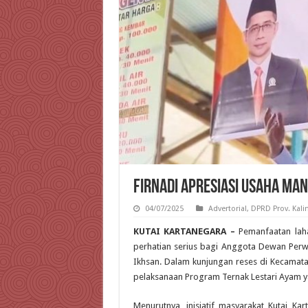
Firnadi Apresiasi Usaha Ma
04/07/2025
Advertorial
,
DPRD Prov. Kal
KUTAI KARTANEGARA –
Pemanfaatan lah
perhatian serius bagi Anggota Dewan Perwa
Ikhsan. Dalam kunjungan reses di Kecamata
pelaksanaan Program Ternak Lestari Ayam y
Menurutnya, inisiatif masyarakat Kutai K