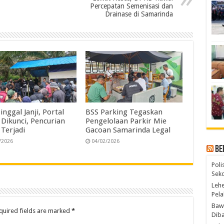
Percepatan Semenisasi dan
Drainase di Samarinda
Tinggal Janji, Portal
BSS Parking Tegaskan
 Dikunci, Pencurian
Pengelolaan Parkir Mie
 Terjadi
Gacoan Samarinda Legal
/2026
04/02/2026
Be
Poli
Seko
Lehe
Pela
Bawa
quired fields are marked
*
Diba