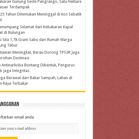
akaran Gunung Gede Pangrango, Satu Hektare
asan Terdampak
 25 Tahun Ditemukan Meninggal di Kos Sebatik
t
enumpang Selamat dari Kebakaran Kapal
t di Bulungan
si Sita 1,78 Gram Sabu dari Rumah Warga
ung Tabur
atawan Meningkat, Berau Dorong TPS3R Jaga
rsihan Destinasi
 Antinarkoba Bontang Dibentuk, Pengurus
b Jaga Integritas
ga Berawal dari Bakar Sampah, Lahan di
n Raya Terbakar
angganan
ftarkan email anda