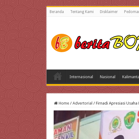
Beranda
Tentang Kami
Disklaimer
Pedoman
Internasional
Nasional
Kalimant
Home
/
Advertorial
/
Firnadi Apresiasi Usah