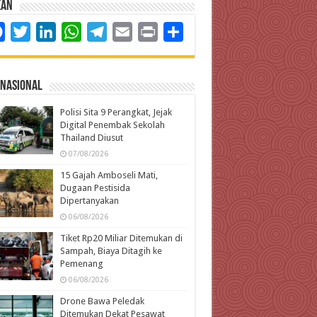
kan
Facebook
Twitter
LinkedIn
WhatsApp
Telegram
Email
Print
Share
rnasional
Polisi Sita 9 Perangkat, Jejak
Digital Penembak Sekolah
Thailand Diusut
07/08/2026
15 Gajah Amboseli Mati,
Dugaan Pestisida
Dipertanyakan
06/08/2026
Tiket Rp20 Miliar Ditemukan di
Sampah, Biaya Ditagih ke
Pemenang
06/08/2026
Drone Bawa Peledak
Ditemukan Dekat Pesawat