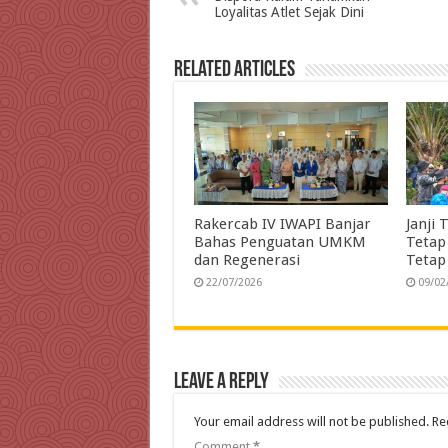
Loyalitas Atlet Sejak Dini
o
e
d
A
r
o
r
I
p
a
Related Articles
k
n
p
m
Rakercab IV IWAPI Banjar
Janji 
Bahas Penguatan UMKM
Tetap
dan Regenerasi
Tetap
22/07/2026
09/02
Leave a Reply
Your email address will not be published.
Re
Comment
*