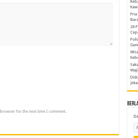
Keb
Kaw
Pria
Bara
26 P
Cepa
Poli
Gun
Wis
Kebe
Saka
Waji
Didu
Jeka
Berl
 browser for the next time I comment.
Da