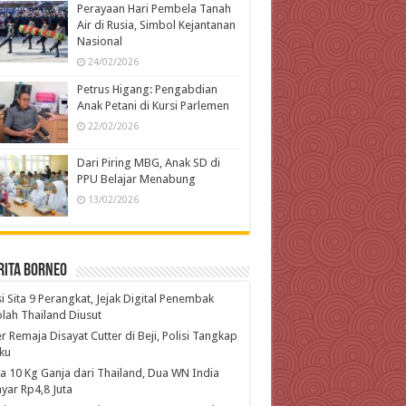
Perayaan Hari Pembela Tanah
Air di Rusia, Simbol Kejantanan
Nasional
24/02/2026
Petrus Higang: Pengabdian
Anak Petani di Kursi Parlemen
22/02/2026
Dari Piring MBG, Anak SD di
PPU Belajar Menabung
13/02/2026
rita Borneo
si Sita 9 Perangkat, Jejak Digital Penembak
lah Thailand Diusut
r Remaja Disayat Cutter di Beji, Polisi Tangkap
ku
 10 Kg Ganja dari Thailand, Dua WN India
yar Rp4,8 Juta