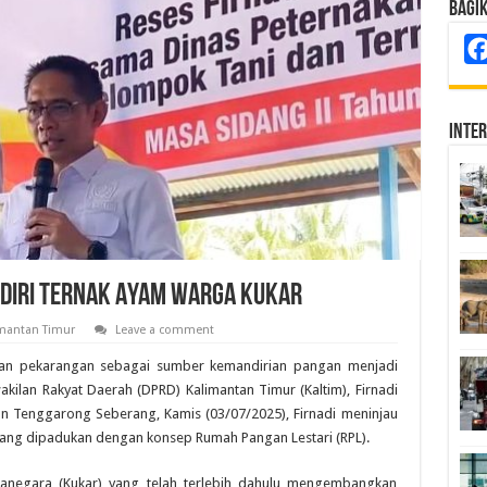
Bagi
Inte
ndiri Ternak Ayam Warga Kukar
imantan Timur
Leave a comment
an pekarangan sebagai sumber kemandirian pangan menjadi
kilan Rakyat Daerah (DPRD) Kalimantan Timur (Kaltim), Firnadi
n Tenggarong Seberang, Kamis (03/07/2025), Firnadi meninjau
ang dipadukan dengan konsep Rumah Pangan Lestari (RPL).
artanegara (Kukar) yang telah terlebih dahulu mengembangkan