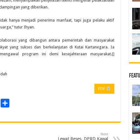
n Nizam, menyampaikan penjelasan teknis mengenai pelaksanaan
dampingan yang diberikan.
idak hanya menjadi penerima manfaat, tapi juga pelaku aktif
arga,” tutur Ihyan.
olaborasi yang dibangun antara pemerintah dan masyarakat
at yang sukses dan berkelanjutan di Kutai Kartanegara. Ia
engawal program ini demi kesejahteraan masyarakat.[]
idah
Feat
PDF
P
S
r
h
a
n
r
Next
e
Lewat Reses, DPRD Kawal