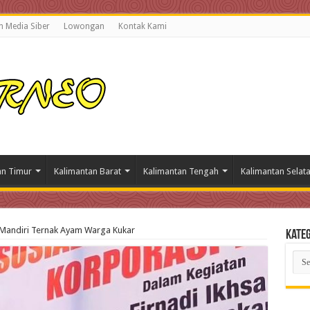
 Media Siber
Lowongan
Kontak Kami
an Timur
Kalimantan Barat
Kalimantan Tengah
Kalimantan Selat
a Mandiri Ternak Ayam Warga Kukar
Kateg
Kate
Beri