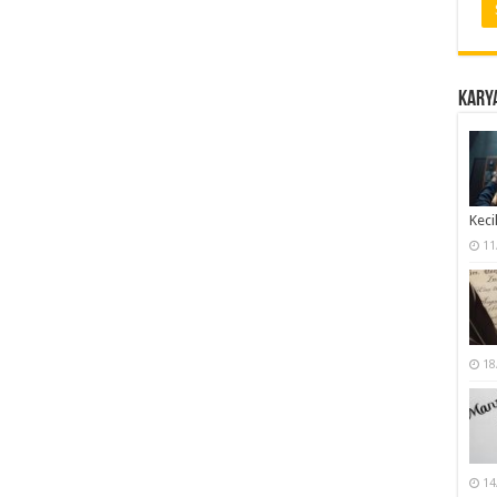
Karya
Keci
11
18
14