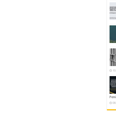
10
Pen
08