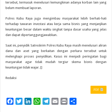
tersebut, termasuk menelusuri kemungkinan adanya korban lain yang
belum membuat laporan.
Polres Kubu Raya juga mengimbau masyarakat lebih berhati-hati
terhadap tawaran investasi atau kerja sama bisnis yang menjanjikan
keuntungan besar dalam waktu singkat tanpa dasar usaha yang jelas
dan dapat dipertanggungjawabkan.
Saat ini, penyidik Satreskrim Polres Kubu Raya masih menelusuri aliran
dana dan aset yang berkaitan dengan perkara tersebut untuk
melengkapi proses penyidikan. Kasus ini menjadi peringatan bagi
masyarakat agar tidak mudah tergiur skema bisnis dengan
keuntungan tidak wajar. []
Redaksi
PDF
F
T
L
W
T
E
P
S
a
w
i
h
e
m
r
h