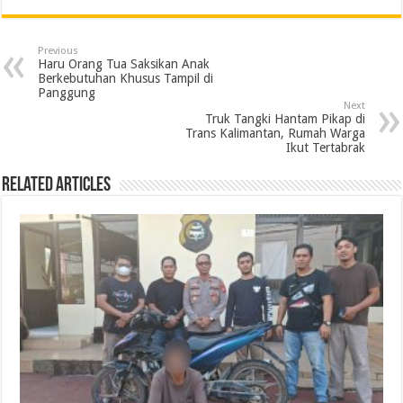
c
i
n
a
l
a
i
a
e
t
k
t
e
i
n
r
Previous
b
t
e
s
g
l
t
e
Haru Orang Tua Saksikan Anak
Berkebutuhan Khusus Tampil di
o
e
d
A
r
Panggung
Next
o
r
I
p
a
Truk Tangki Hantam Pikap di
Trans Kalimantan, Rumah Warga
k
n
p
m
Ikut Tertabrak
Related Articles