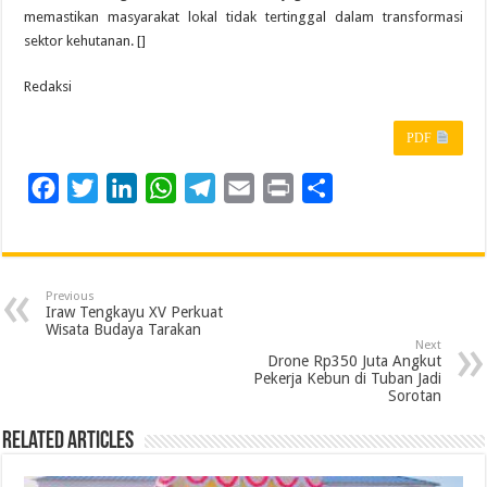
memastikan masyarakat lokal tidak tertinggal dalam transformasi
sektor kehutanan. []
Redaksi
PDF
F
T
L
W
T
E
P
S
a
w
i
h
e
m
r
h
c
i
n
a
l
a
i
a
e
t
k
t
e
i
n
r
Previous
b
t
e
s
g
l
t
e
Iraw Tengkayu XV Perkuat
Wisata Budaya Tarakan
o
e
d
A
r
Next
Drone Rp350 Juta Angkut
o
r
I
p
a
Pekerja Kebun di Tuban Jadi
Sorotan
k
n
p
m
Related Articles