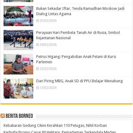
Bukan Sekadar Iftar, Tenda Ramadhan Moskow Jadi
Dialog Lintas Agama
25/02/2026
Perayaan Hari Pembela Tanah Air di Rusia, Simbol
Kejantanan Nasional
24/02/2026
Petrus Higang: Pengabdian Anak Petani di Kursi
Parlemen
22/02/2026
Dari Piring MBG, Anak SD di PPU Belajar Menabung
13/02/2026
Berita Borneo
Kebakaran Gedung Cikini Kerahkan 110 Petugas, Nihil Korban
Karhutla Bromo Capai 80 Hektare, Pemadaman Terkendala Medan