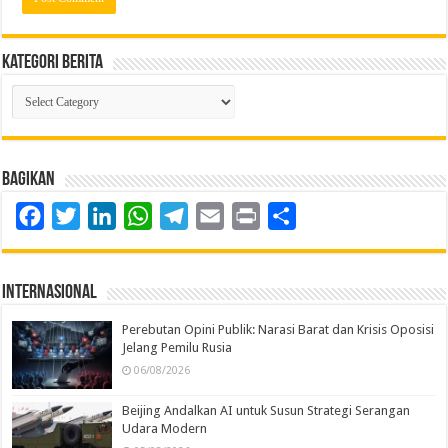
Kategori Berita
Kategori
Berita
Bagikan
Facebook
Twitter
LinkedIn
WhatsApp
Telegram
Email
Print
Share
Internasional
Perebutan Opini Publik: Narasi Barat dan Krisis Oposisi
Jelang Pemilu Rusia
06/08/2026
Beijing Andalkan AI untuk Susun Strategi Serangan
Udara Modern