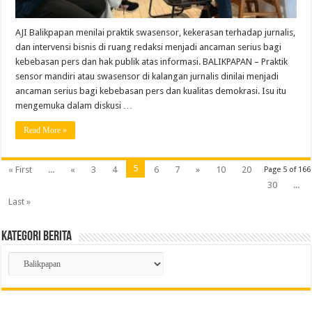
AJI Balikpapan menilai praktik swasensor, kekerasan terhadap jurnalis,
dan intervensi bisnis di ruang redaksi menjadi ancaman serius bagi
kebebasan pers dan hak publik atas informasi. BALIKPAPAN – Praktik
sensor mandiri atau swasensor di kalangan jurnalis dinilai menjadi
ancaman serius bagi kebebasan pers dan kualitas demokrasi. Isu itu
mengemuka dalam diskusi …
Read More »
5
« First
...
«
3
4
6
7
»
10
20
Page 5 of 166
30
...
Last »
Kategori Berita
Kategori
Berita