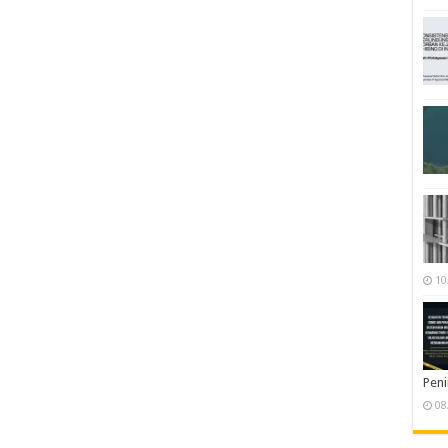
10
Pen
08