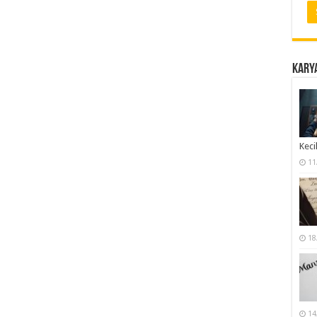
Karya
Keci
11
18
14