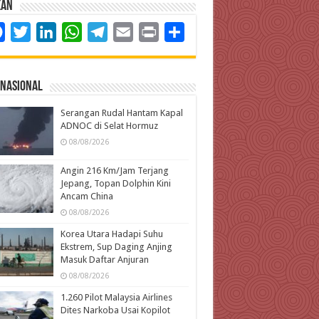
kan
Facebook
Twitter
LinkedIn
WhatsApp
Telegram
Email
Print
Share
rnasional
Serangan Rudal Hantam Kapal
ADNOC di Selat Hormuz
08/08/2026
Angin 216 Km/Jam Terjang
Jepang, Topan Dolphin Kini
Ancam China
08/08/2026
Korea Utara Hadapi Suhu
Ekstrem, Sup Daging Anjing
Masuk Daftar Anjuran
08/08/2026
1.260 Pilot Malaysia Airlines
Dites Narkoba Usai Kopilot