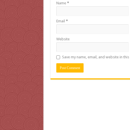
Name
*
Email
*
Website
Save my name, email, and website in this