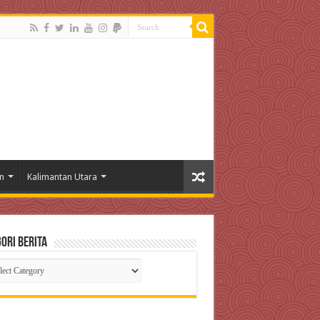
n
Kalimantan Utara
ori Berita
gori
ta