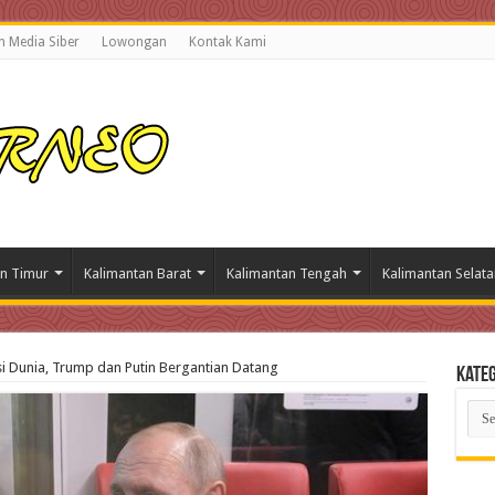
 Media Siber
Lowongan
Kontak Kami
n Timur
Kalimantan Barat
Kalimantan Tengah
Kalimantan Selata
si Dunia, Trump dan Putin Bergantian Datang
Kateg
Kate
Beri