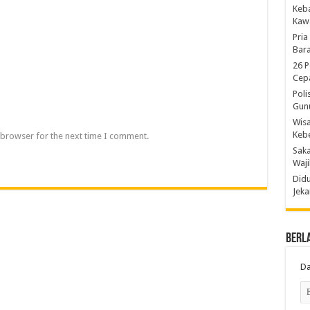
Keb
Kaw
Pria
Bara
26 P
Cepa
Poli
Gun
Wis
Kebe
 browser for the next time I comment.
Saka
Waji
Didu
Jeka
Berl
Da