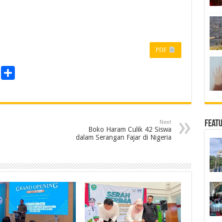
PDF
P
S
r
h
a
n
r
Next
Feat
e
Boko Haram Culik 42 Siswa
dalam Serangan Fajar di Nigeria