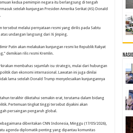
rtemuan kedua pemimpin negara itu berlangsung di tengah
ermasuk setelah kunjungan Presiden Amerika Serikat (AS) Donald
.
ersebut melalui pernyataan resmi yang dirilis pada Sabtu
 atas undangan langsung dari Xi Jinping.
dimir Putin akan melakukan kunjungan resmi ke Republik Rakyat
,” demikian rilis resmi Kremlin.
Nasi
rkirakan membahas sejumlah isu strategis, mulai dari hubungan
litik dan ekonomi internasional. Lawatan ini juga dinilai
tidak lama setelah Donald Trump menyelesaikan kunjungannya
hun terakhir diketahui semakin erat, terutama dalam bidang
ik. Pertemuan tingkat tinggi tersebut diyakini akan
gah persaingan pengaruh global.
sebagaimana diberitakan CNN Indonesia, Minggu (17/05/2026),
atu agenda diplomatik penting yang dipantau komunitas