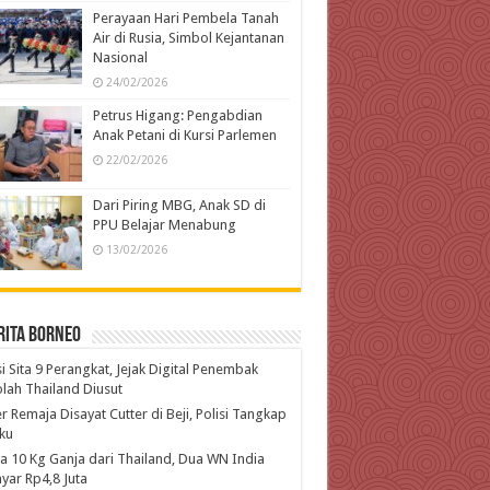
Perayaan Hari Pembela Tanah
Air di Rusia, Simbol Kejantanan
Nasional
24/02/2026
Petrus Higang: Pengabdian
Anak Petani di Kursi Parlemen
22/02/2026
Dari Piring MBG, Anak SD di
PPU Belajar Menabung
13/02/2026
rita Borneo
si Sita 9 Perangkat, Jejak Digital Penembak
lah Thailand Diusut
r Remaja Disayat Cutter di Beji, Polisi Tangkap
ku
 10 Kg Ganja dari Thailand, Dua WN India
yar Rp4,8 Juta