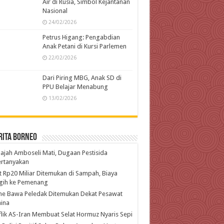
Air di Rusia, Simbol Kejantanan
Nasional
24/02/2026
Petrus Higang: Pengabdian
Anak Petani di Kursi Parlemen
22/02/2026
Dari Piring MBG, Anak SD di
PPU Belajar Menabung
13/02/2026
rita Borneo
ajah Amboseli Mati, Dugaan Pestisida
ertanyakan
t Rp20 Miliar Ditemukan di Sampah, Biaya
gih ke Pemenang
ne Bawa Peledak Ditemukan Dekat Pesawat
ina
lik AS-Iran Membuat Selat Hormuz Nyaris Sepi