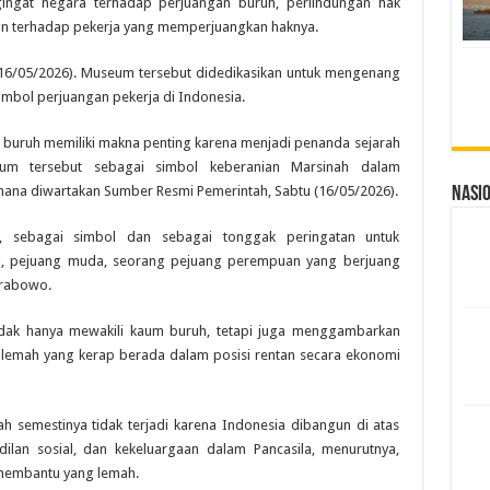
ingat negara terhadap perjuangan buruh, perlindungan hak
an terhadap pekerja yang memperjuangkan haknya.
(16/05/2026). Museum tersebut didedikasikan untuk mengenang
mbol perjuangan pekerja di Indonesia.
uruh memiliki makna penting karena menjadi penanda sejarah
um tersebut sebagai simbol keberanian Marsinah dalam
na diwartakan Sumber Resmi Pemerintah, Sabtu (16/05/2026).
Nasi
g, sebagai simbol dan sebagai tonggak peringatan untuk
g, pejuang muda, seorang pejuang perempuan yang berjuang
Prabowo.
idak hanya mewakili kaum buruh, tetapi juga menggambarkan
 lemah yang kerap berada dalam posisi rentan secara ekonomi
h semestinya tidak terjadi karena Indonesia dibangun di atas
adilan sosial, dan kekeluargaan dalam Pancasila, menurutnya,
membantu yang lemah.