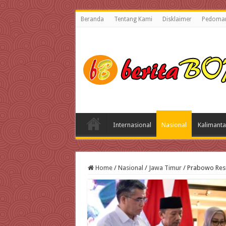
Beranda
Tentang Kami
Disklaimer
Pedoman
Internasional
Nasional
Kalimanta
Home
/
Nasional
/
Jawa Timur
/
Prabowo Resm