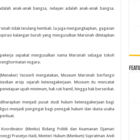
adalah anak-anak bangsa, nelayan adalah anak-anak bangsa.
sinah tidak terulang kembali. Ia juga mengungkapkan, gagasan
spirasi kalangan buruh yang mengusulkan Marsinah ditetapkan
 pekerja sepakat mengusulkan nama Marsinah sebagai tokoh
 penghormatan negara.
Feat
 (Menaker) Yassierli mengatakan, Museum Marsinah berfungsi
asikan arsip sejarah ketenagakerjaan. Museum itu mencatat
 penetapan upah minimum, hak cuti hamil, hingga hak berserikat.
 diharapkan menjadi pusat studi hukum ketenagakerjaan bagi
aligus menjadi pengingat bagi penegak hukum dan dunia usaha
iperkuat.
ri Koordinator (Menko) Bidang Politik dan Keamanan Djamari
esneg) Prasetyo Hadi, Menteri Hukum (Menkum) Supratman Andi