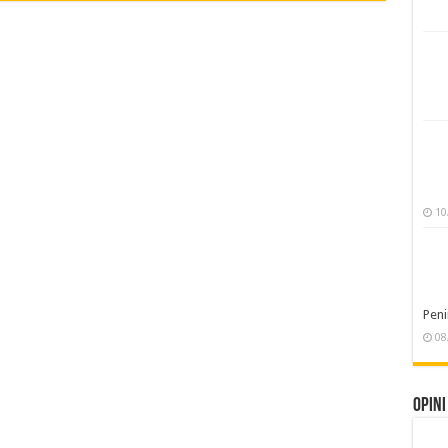
10
Pen
08
Opini