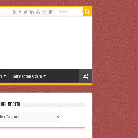
n
Kalimantan Utara
ori Berita
gori
ta