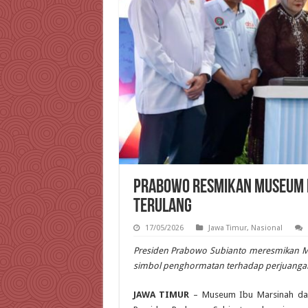
Prabowo Resmikan Museum M
Terulang
17/05/2026
Jawa Timur
,
Nasional
Presiden Prabowo Subianto meresmikan M
simbol penghormatan terhadap perjuangan
JAWA TIMUR
– Museum Ibu Marsinah dan