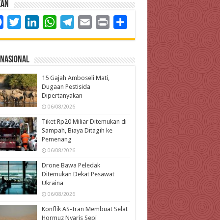
kan
Facebook
Twitter
LinkedIn
WhatsApp
Telegram
Email
Print
Share
rnasional
15 Gajah Amboseli Mati,
Dugaan Pestisida
Dipertanyakan
06/08/2026
Tiket Rp20 Miliar Ditemukan di
Sampah, Biaya Ditagih ke
Pemenang
06/08/2026
Drone Bawa Peledak
Ditemukan Dekat Pesawat
Ukraina
06/08/2026
Konflik AS-Iran Membuat Selat
Hormuz Nyaris Sepi