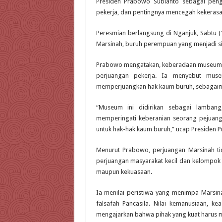
Presiden Prabowo Subianto sebagai peng
pekerja, dan pentingnya mencegah kekeras
Peresmian berlangsung di Nganjuk, Sabtu 
Marsinah, buruh perempuan yang menjadi si
Prabowo mengatakan, keberadaan museum b
perjuangan pekerja. Ia menyebut muse
memperjuangkan hak kaum buruh, sebagaima
“Museum ini didirikan sebagai lamban
memperingati keberanian seorang pejuan
untuk hak-hak kaum buruh,” ucap Presiden 
Menurut Prabowo, perjuangan Marsinah t
perjuangan masyarakat kecil dan kelompok
maupun kekuasaan.
Ia menilai peristiwa yang menimpa Marsina
falsafah Pancasila. Nilai kemanusiaan, ke
mengajarkan bahwa pihak yang kuat harus 