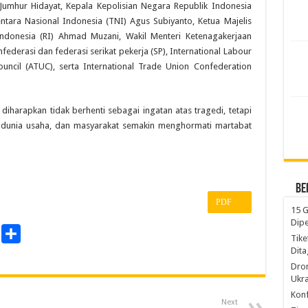
Jumhur Hidayat, Kepala Kepolisian Negara Republik Indonesia
entara Nasional Indonesia (TNI) Agus Subiyanto, Ketua Majelis
ndonesia (RI) Ahmad Muzani, Wakil Menteri Ketenagakerjaan
derasi dan federasi serikat pekerja (SP), International Labour
uncil (ATUC), serta International Trade Union Confederation
diharapkan tidak berhenti sebagai ingatan atas tragedi, tetapi
 dunia usaha, dan masyarakat semakin menghormati martabat
Be
PDF
15 G
Dip
P
S
Tike
Dita
r
h
Dro
a
Ukra
n
r
Konf
Next