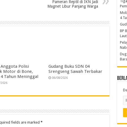
e
Tiga
Pameran Reptil di IKN Jadi
Magnet Libur Panjang Warga
Pem
Mobi
4 T
Gud
BP B
Laut
Pela
Nab
Duga
Bara
 Anggota Polisi
Gudang Buku SDN 04
k Motor di Bone,
Srengseng Sawah Terbakar
a 4 Tahun Meninggal
Berl
06/08/2026
/2026
Da
quired fields are marked
*