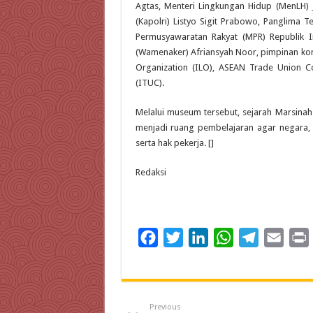
Agtas, Menteri Lingkungan Hidup (MenLH) 
(Kapolri) Listyo Sigit Prabowo, Panglima T
Permusyawaratan Rakyat (MPR) Republik I
(Wamenaker) Afriansyah Noor, pimpinan konfe
Organization (ILO), ASEAN Trade Union Co
(ITUC).
Melalui museum tersebut, sejarah Marsinah 
menjadi ruang pembelajaran agar negara,
serta hak pekerja. []
Redaksi
F
T
L
W
T
E
a
w
i
h
e
m
c
i
n
a
l
a
i
e
t
k
t
e
i
Previous