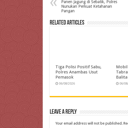
b
t
e
s
g
l
t
Panen Jagung di Sebatik, Polres
Nunukan Perkuat Ketahanan
o
e
d
A
r
Pangan
o
r
I
p
a
Related Articles
k
n
p
m
Tiga Polisi Positif Sabu,
Mobil
Polres Anambas Usut
Tabra
Pemasok
Balit
06/08/2026
06/08
Leave a Reply
Your email address will not be published.
Re