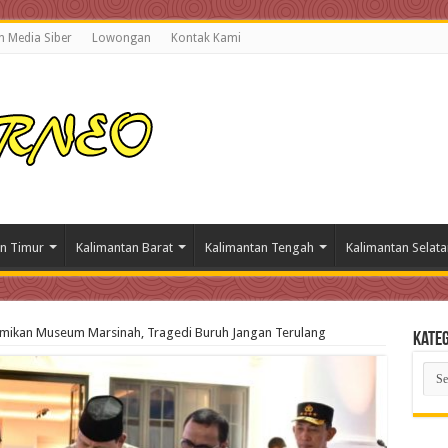
 Media Siber
Lowongan
Kontak Kami
n Timur
Kalimantan Barat
Kalimantan Tengah
Kalimantan Selata
ikan Museum Marsinah, Tragedi Buruh Jangan Terulang
Kateg
Kate
Beri