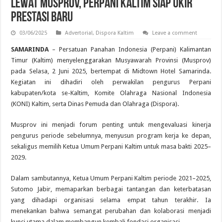
Lewat Musprov, Perpani Kaltim Siap Ukir
Prestasi Baru
03/06/2025
Advertorial
,
Dispora Kaltim
Leave a comment
SAMARINDA
– Persatuan Panahan Indonesia (Perpani) Kalimantan
Timur (Kaltim) menyelenggarakan Musyawarah Provinsi (Musprov)
pada Selasa, 2 Juni 2025, bertempat di Midtown Hotel Samarinda.
Kegiatan ini dihadiri oleh perwakilan pengurus Perpani
kabupaten/kota se-Kaltim, Komite Olahraga Nasional Indonesia
(KONI) Kaltim, serta Dinas Pemuda dan Olahraga (Dispora).
Musprov ini menjadi forum penting untuk mengevaluasi kinerja
pengurus periode sebelumnya, menyusun program kerja ke depan,
sekaligus memilih Ketua Umum Perpani Kaltim untuk masa bakti 2025–
2029.
Dalam sambutannya, Ketua Umum Perpani Kaltim periode 2021–2025,
Sutomo Jabir, memaparkan berbagai tantangan dan keterbatasan
yang dihadapi organisasi selama empat tahun terakhir. Ia
menekankan bahwa semangat perubahan dan kolaborasi menjadi
kunci utama dalam membangun kembali fondasi organisasi.