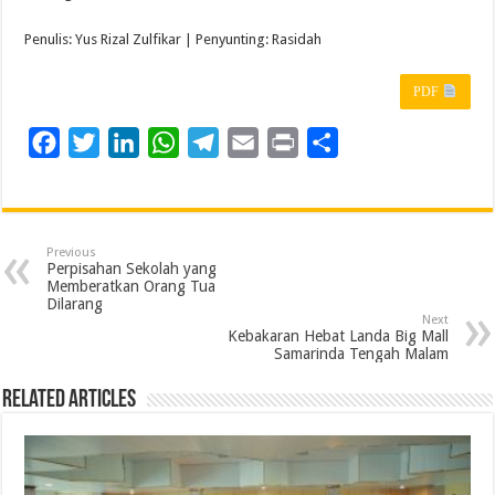
Penulis: Yus Rizal Zulfikar | Penyunting: Rasidah
PDF
F
T
L
W
T
E
P
S
a
w
i
h
e
m
r
h
c
i
n
a
l
a
i
a
e
t
k
t
e
i
n
r
Previous
b
t
e
s
g
l
t
e
Perpisahan Sekolah yang
Memberatkan Orang Tua
o
e
d
A
r
Dilarang
Next
o
r
I
p
a
Kebakaran Hebat Landa Big Mall
Samarinda Tengah Malam
k
n
p
m
Related Articles