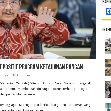
Bagi
Inte
 Positif Program Ketahanan Pangan
a Raya
Leave a comment
alimantan Tengah (Kalteng), Agustin Teras Narang, mengajak
tersebut untuk memberikan dukungan penuh terhadap program
oleh pemerintah setempat.
penting agar Kalteng dapat berkembang menjadi daerah yang
api tantangan di masa depan.