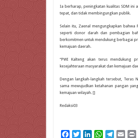
Ia berharap, peningkatan kualitas SDM ini
tepat, dan tidak membingungkan publik.
Selain itu, Zaenal mengungkapkan bahwa P
seperti donor darah dan pembagian ba
berkomitmen untuk mendukung berbagai pr
kemajuan daerah.
“PWI Kalteng akan terus mendukung pr
kesejahteraan masyarakat dan kemajuan dae
Dengan langkah-langkah tersebut, Teras 
sama mewujudkan ketahanan pangan yang 
kemajuan wilayah. []
Redaksi03
F
T
L
W
T
E