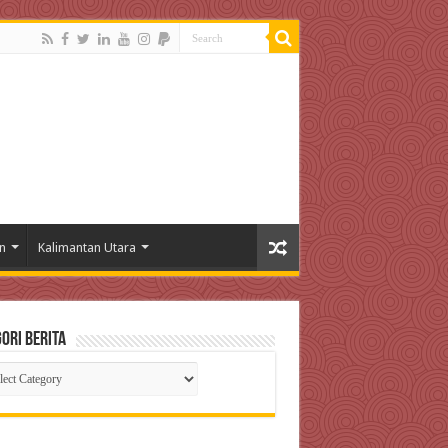
n
Kalimantan Utara
ori Berita
gori
ta