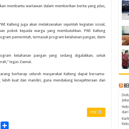
 akan membantu wartawan dalam memberikan berita yang jelas,
WI Kalteng juga akan melaksanakan sejumlah kegiatan sosial,
han pokok kepada warga yang membutuhkan. PWI Kalteng
ogram pemerintah, termasuk program ketahanan pangan, demi
ogram ketahanan pangan yang sedang digalakkan, untuk
rah,” tegas Zaenal.
Narang berharap seluruh masyarakat Kalteng dapat bersama-
lebih kuat dan mandiri, guna mendukung kesejahteraan dan
Be
Didu
Jeka
Hebo
dari
PDF
Karh
Keba
P
S