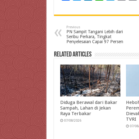
a
w
i
h
e
m
c
i
n
a
l
a
i
e
t
k
t
e
i
Previous
b
t
e
s
g
l
t
PN Sampit Tangani Lebih dari
Seribu Perkara, Tingkat
o
e
d
A
r
Penyelesaian Capai 97 Persen
o
r
I
p
a
Related Articles
k
n
p
m
Diduga Berawal dari Bakar
Heboh
Sampah, Lahan di Jekan
Perem
Raya Terbakar
Dieva
TVRI
07/08/2026
07/08