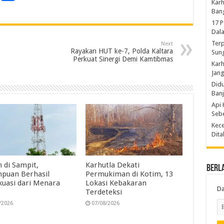
Karh
r
h
Ban
a
17 
Dal
n
r
Terp
Next
e
Rayakan HUT ke-7, Polda Kaltara
Sun
Perkuat Sinergi Demi Kamtibmas
Karh
Jang
Did
Ban
Api 
Sebe
Kece
Dita
 di Sampit,
Karhutla Dekati
Berl
puan Berhasil
Permukiman di Kotim, 13
kuasi dari Menara
Lokasi Kebakaran
Da
Terdeteksi
/2026
07/08/2026