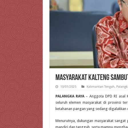
Masyarakat Kalteng Sambut
10/01/2025
Kalimantan Tengah
,
Palangk
PALANGKA RAYA
– Anggota DPD RI asal K
seluruh elemen masyarakat di provinsi 
ketahanan pangan yang sedang digalakkan 
Menurutnya, dukungan masyarakat sangat 
mandiri dan tangguh, serta mampu menghad