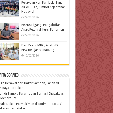
Perayaan Hari Pembela Tanah
Air di Rusia, Simbol Kejantanan
Nasional
24/02/2026
Petrus Higang: Pengabdian
Anak Petani di Kursi Parlemen
22/02/2026
Dari Piring MBG, Anak SD di
PPU Belajar Menabung
13/02/2026
rita Borneo
ga Berawal dari Bakar Sampah, Lahan di
n Raya Terbakar
h di Sampit, Perempuan Berhasil Dievakuasi
 Menara TVRI
utla Dekati Permukiman di Kotim, 13 Lokasi
karan Terdeteksi