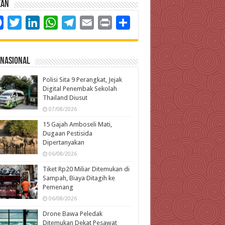
kan
Facebook
Twitter
LinkedIn
WhatsApp
Telegram
Email
Print
Share
rnasional
Polisi Sita 9 Perangkat, Jejak
Digital Penembak Sekolah
Thailand Diusut
07/08/2026
15 Gajah Amboseli Mati,
Dugaan Pestisida
Dipertanyakan
06/08/2026
Tiket Rp20 Miliar Ditemukan di
Sampah, Biaya Ditagih ke
Pemenang
06/08/2026
Drone Bawa Peledak
Ditemukan Dekat Pesawat