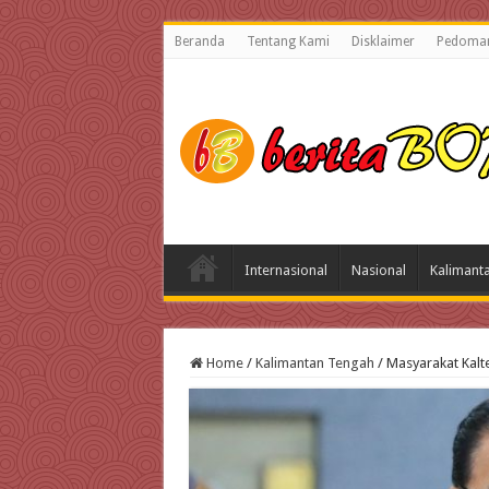
Beranda
Tentang Kami
Disklaimer
Pedoman
Internasional
Nasional
Kalimant
Home
/
Kalimantan Tengah
/
Masyarakat Kalt