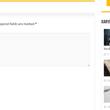
Karya
quired fields are marked
*
Keci
11
18
14