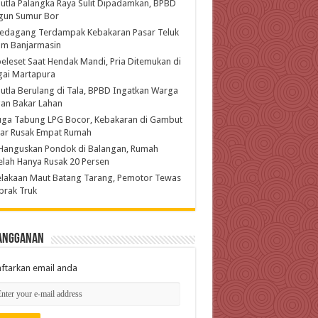
utla Palangka Raya Sulit Dipadamkan, BPBD
gun Sumur Bor
Pedagang Terdampak Kebakaran Pasar Teluk
am Banjarmasin
eleset Saat Hendak Mandi, Pria Ditemukan di
gai Martapura
utla Berulang di Tala, BPBD Ingatkan Warga
an Bakar Lahan
uga Tabung LPG Bocor, Kebakaran di Gambut
jar Rusak Empat Rumah
Hanguskan Pondok di Balangan, Rumah
lah Hanya Rusak 20 Persen
lakaan Maut Batang Tarang, Pemotor Tewas
brak Truk
angganan
ftarkan email anda