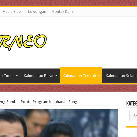
 Media Siber
Lowongan
Kontak Kami
an Timur
Kalimantan Barat
Kalimantan Tengah
Kalimantan Selata
eng Sambut Positif Program Ketahanan Pangan
Kateg
Kate
Beri