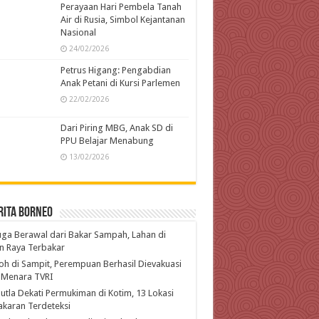
Perayaan Hari Pembela Tanah
Air di Rusia, Simbol Kejantanan
Nasional
24/02/2026
Petrus Higang: Pengabdian
Anak Petani di Kursi Parlemen
22/02/2026
Dari Piring MBG, Anak SD di
PPU Belajar Menabung
13/02/2026
rita Borneo
ga Berawal dari Bakar Sampah, Lahan di
n Raya Terbakar
h di Sampit, Perempuan Berhasil Dievakuasi
 Menara TVRI
utla Dekati Permukiman di Kotim, 13 Lokasi
karan Terdeteksi