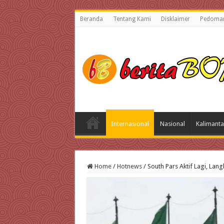
Beranda
Tentang Kami
Disklaimer
Pedoman
Internasional
Nasional
Kalimanta
Home
/
Hotnews
/
South Pars Aktif Lagi, Lan