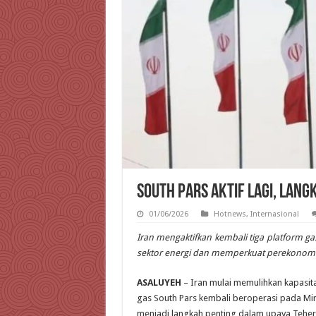
South Pars Aktif Lagi, Lang
01/06/2026
Hotnews
,
Internasional
Iran mengaktifkan kembali tiga platform g
sektor energi dan memperkuat perekonomian
ASALUYEH
– Iran mulai memulihkan kapasita
gas South Pars kembali beroperasi pada Ming
menjadi langkah penting dalam upaya Teher