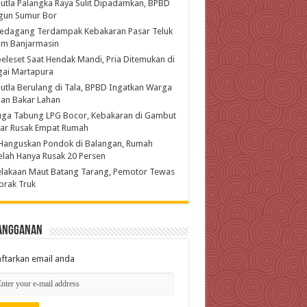
utla Palangka Raya Sulit Dipadamkan, BPBD
gun Sumur Bor
Pedagang Terdampak Kebakaran Pasar Teluk
am Banjarmasin
eleset Saat Hendak Mandi, Pria Ditemukan di
gai Martapura
utla Berulang di Tala, BPBD Ingatkan Warga
an Bakar Lahan
uga Tabung LPG Bocor, Kebakaran di Gambut
jar Rusak Empat Rumah
Hanguskan Pondok di Balangan, Rumah
lah Hanya Rusak 20 Persen
lakaan Maut Batang Tarang, Pemotor Tewas
brak Truk
angganan
ftarkan email anda