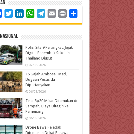
kan
Facebook
Twitter
LinkedIn
WhatsApp
Telegram
Email
Print
Share
rnasional
Polisi Sita 9 Perangkat, Jejak
Digital Penembak Sekolah
Thailand Diusut
07/08/2026
15 Gajah Amboseli Mati,
Dugaan Pestisida
Dipertanyakan
06/08/2026
Tiket Rp20 Miliar Ditemukan di
Sampah, Biaya Ditagih ke
Pemenang
06/08/2026
Drone Bawa Peledak
Ditemukan Dekat Pesawat