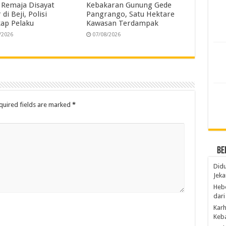
 Remaja Disayat
Kebakaran Gunung Gede
 di Beji, Polisi
Pangrango, Satu Hektare
ap Pelaku
Kawasan Terdampak
/2026
07/08/2026
quired fields are marked
*
Be
Didu
Jeka
Hebo
dari
Karh
Keba