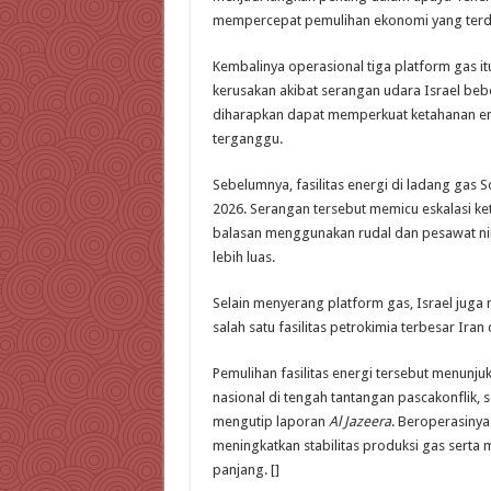
mempercepat pemulihan ekonomi yang terd
Kembalinya operasional tiga platform gas itu
kerusakan akibat serangan udara Israel beb
diharapkan dapat memperkuat ketahanan ene
terganggu.
Sebelumnya, fasilitas energi di ladang gas 
2026. Serangan tersebut memicu eskalasi k
balasan menggunakan rudal dan pesawat nira
lebih luas.
Selain menyerang platform gas, Israel jug
salah satu fasilitas petrokimia terbesar Iran
Pemulihan fasilitas energi tersebut menunju
nasional di tengah tantangan pascakonflik, 
mengutip laporan
Al Jazeera
. Beroperasinya
meningkatkan stabilitas produksi gas sert
panjang. []