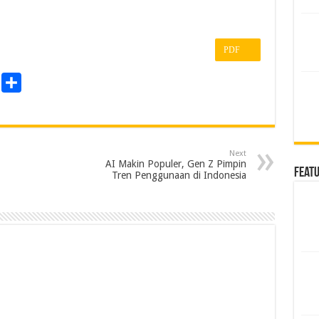
PDF
P
S
r
h
a
n
r
Next
e
AI Makin Populer, Gen Z Pimpin
Feat
Tren Penggunaan di Indonesia