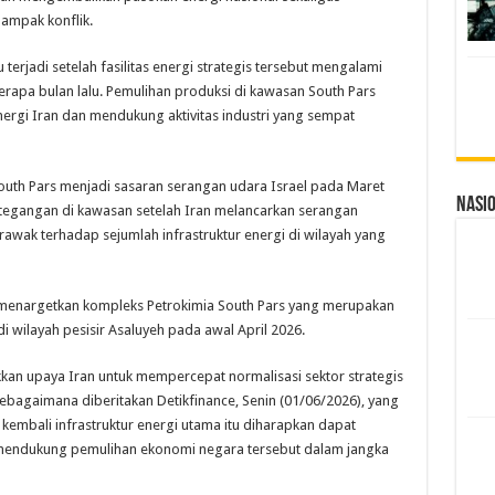
ampak konflik.
 terjadi setelah fasilitas energi strategis tersebut mengalami
erapa bulan lalu. Pemulihan produksi di kawasan South Pars
rgi Iran dan mendukung aktivitas industri yang sempat
South Pars menjadi sasaran serangan udara Israel pada Maret
Nasi
etegangan di kawasan setelah Iran melancarkan serangan
wak terhadap sejumlah infrastruktur energi di wilayah yang
a menargetkan kompleks Petrokimia South Pars yang merupakan
 di wilayah pesisir Asaluyeh pada awal April 2026.
kkan upaya Iran untuk mempercepat normalisasi sektor strategis
sebagaimana diberitakan Detikfinance, Senin (01/06/2026), yang
 kembali infrastruktur energi utama itu diharapkan dapat
a mendukung pemulihan ekonomi negara tersebut dalam jangka