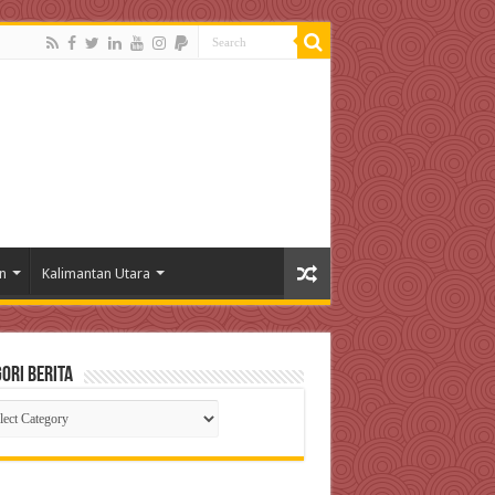
n
Kalimantan Utara
ori Berita
gori
ta