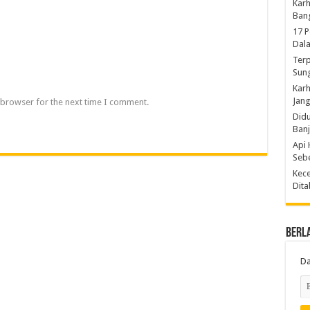
Karh
Ban
17 
Dal
Terp
Sun
Karh
Jang
 browser for the next time I comment.
Did
Ban
Api 
Sebe
Kece
Dita
Berl
Da