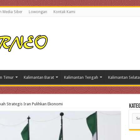
 Media Siber
Lowongan
Kontak Kami
n Timur
Kalimantan Barat
Kalimantan Tengah
Kalimantan Selata
gkah Strategis Iran Pulihkan Ekonomi
Kateg
Kate
Beri